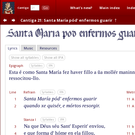
What's new?
Main index
Inde
Go
Cantiga
Cantiga 21
: Santa María pód' enfermos guarir
†
Lyrics
Music
Resources
Show all syllables
Show all IPA
Epigraph
Syllables
IPA
Esta é como Santa María fez haver fillo a ũa mollér maninna
ressocitou-llo.
Line
Refrain
Metr
Syllables
IPA
Santa María pód' enfermos guarir
1
11 A
quando xe quisér, e mórtos resorgir.
2
11 A
Stanza I
Syllables
IPA
Na que Déus séu Sant' Esperit' envïou,
3
11 b
e que forma d' hóme en ela fillou,
4
11 b