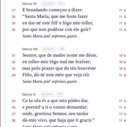
Stanza VII
Syllables
IPA
E braadando começou a dizer:
27
11 b
“Santa María, que me fuste fazer
28
11 b
en dar-m' este fill' e lógo mio toller,
29
11 b
por que non podésse con ele goír?
30
11 A
Santa María pód' enfermos guarir...
Stanza VIII
Syllables
IPA
Sennor, que de madre nome me déste,
31
10' b
en toller-mio lógo mal me fezéste;
32
10' b
mas polo prazer que do téu houvéste
33
10' b
Fillo, dá-m' este méu que veja riír.
34
11 A
Santa María pód' enfermos guarir...
Stanza IX
Syllables
IPA
Ca tu sóa és a que mio pódes dar,
35
11 b
e porend' a ti o venno demandar;
36
11 b
onde, grorïosa Sennor, sen tardar
37
11 b
dá-mio vivo, que haja que ti gracir.”
38
11 A
Santa María pód' enfermos guarir...