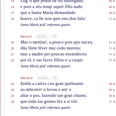
Lóg' o que pediu lle foi outorgado,
15
10' b
e pois a séu temp' aquel fillo nado
16
10' b
que a Santa María demandado
17
10' b
houve, ca lle non quis eno don falir.
18
11 A
Santa María pód' enfermos guarir...
Stanza V
Syllables
IPA
Mas o menínn', a pouco pois que naceu,
19
11 b
dũa fórte féver mui cedo morreu;
20
11 b
mas a madre per poucas ensandeceu
21
11 b
por el, e sas faces fillou-s' a carpir.
22
11 A
Santa María pód' enfermos guarir...
Stanza VI
Syllables
IPA
Entôn a cativa con gran quebranto
23
10' b
ao mõesteir' o levou e ant' o
24
10' b
altar o pos, fazendo tan gran chanto,
25
10' b
que toda-las gentes fez a si vĩir.
26
11 A
Santa María pód' enfermos guarir...