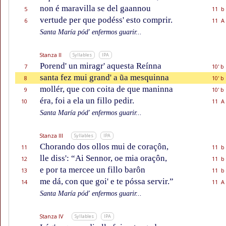
non é maravilla se del gaannou
5
11 b
vertude per que podéss' esto comprir.
6
11 A
Santa María pód' enfermos guarir...
Stanza II
Syllables
IPA
Porend' un miragr' aquesta Reínna
7
10' b
santa fez mui grand' a ũa mesquinna
8
10' b
mollér, que con coita de que maninna
9
10' b
éra, foi a ela un fillo pedir.
10
11 A
Santa María pód' enfermos guarir...
Stanza III
Syllables
IPA
Chorando dos ollos mui de coraçôn,
11
11 b
lle diss': “Ai Sennor, oe mia oraçôn,
12
11 b
e por ta mercee un fillo barôn
13
11 b
me dá, con que goi' e te póssa servir.”
14
11 A
Santa María pód' enfermos guarir...
Stanza IV
Syllables
IPA