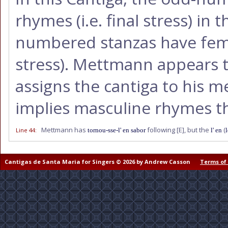
rhymes (i.e. final stress) in 
numbered stanzas have femi
stress). Mettmann appears to
assigns the cantiga to his m
implies masculine rhymes t
Mettmann has
following
[E]
, but the
(
Line 44
:
tornou-sse-l' en sabor
l' en
Cantigas de Santa Maria for Singers © 2026 by Andrew Casson
Terms of