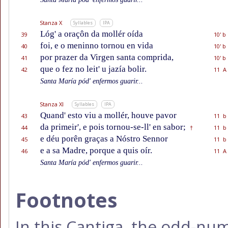
Stanza X
Syllables
IPA
Lóg' a oraçôn da mollér oída
39
10' b
foi, e o meninno tornou en vida
40
10' b
por prazer da Virgen santa comprida,
41
10' b
que o fez no leit' u jazía bolir.
42
11 A
Santa María pód' enfermos guarir...
Stanza XI
Syllables
IPA
Quand' esto viu a mollér, houve pavor
43
11 b
da primeir', e pois tornou-se-ll' en sabor;
44
11 b
†
e déu porên graças a Nóstro Sennor
45
11 b
e a sa Madre, porque a quis oír.
46
11 A
Santa María pód' enfermos guarir...
Footnotes
In this Cantiga, the odd-n