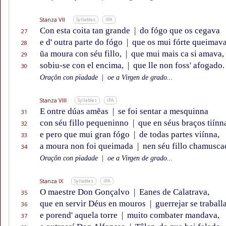
Stanza VII
Syllables
IPA
Con esta coita tan grande
|
do fógo que os cegava
27
e d' outra parte do fógo
|
que os mui fórte queimava
28
ũa moura con séu fillo,
|
que mui mais ca si amava,
29
sobiu-se con el encima,
|
que lle non foss' afogado.
30
Oraçôn con pïadade
|
oe a Virgen de grado...
Stanza VIII
Syllables
IPA
E ontre dúas amẽas
|
se foi sentar a mesquinna
31
con séu fillo pequeninno
|
que en séus braços tiínn
32
e pero que mui gran fógo
|
de todas partes viínna,
33
a moura non foi queimada
|
nen séu fillo chamusca
34
Oraçôn con pïadade
|
oe a Virgen de grado...
Stanza IX
Syllables
IPA
O maestre Don Gonçalvo
|
Eanes de Calatrava,
35
que en servir Déus en mouros
|
guerrejar se traball
36
e porend' aquela torre
|
muito combater mandava,
37