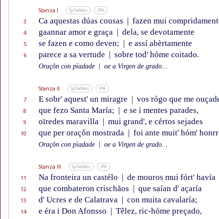
Stanza I
Syllables
IPA
Ca aquestas dúas cousas
|
fazen mui compridament
3
gaannar amor e graça
|
dela, se devotamente
4
se fazen e como deven;
|
e assí abèrtamente
5
parece a sa vertude
|
sobre tod' hóme coitado.
6
Oraçôn con pïadade
|
oe a Virgen de grado...
Stanza II
Syllables
IPA
E sobr' aquest' un miragre
|
vos rógo que me ouçad
7
que fezo Santa María;
|
e se i mentes parades,
8
oïredes maravilla
|
mui grand', e cértos sejades
9
que per oraçôn mostrada
|
foi ante muit' hóm' honr
10
Oraçôn con pïadade
|
oe a Virgen de grado...
Stanza III
Syllables
IPA
Na fronteira un castélo
|
de mouros mui fórt' havía
11
que combateron crischãos
|
que saían d' açaría
12
d' Ucres e de Calatrava
|
con muita cavalaría;
13
e éra i Don Afonsso
|
Têlez, ric-hóme preçado,
14