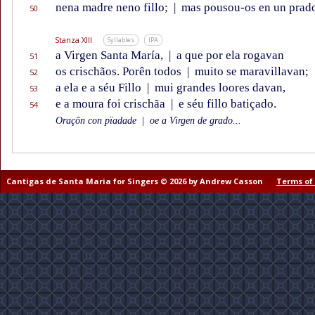
nena madre neno fillo;
|
mas pousou-os en un prad
50
Stanza XIII
Syllables
IPA
a Virgen Santa María,
|
a que por ela rogavan
51
os crischãos. Porên todos
|
muito se maravillavan;
52
a ela e a séu Fillo
|
mui grandes loores davan,
53
e a moura foi crischãa
|
e séu fillo batiçado.
54
Oraçôn con pïadade
|
oe a Virgen de grado...
Cantigas de Santa Maria for Singers © 2026 by Andrew Casson
Terms of