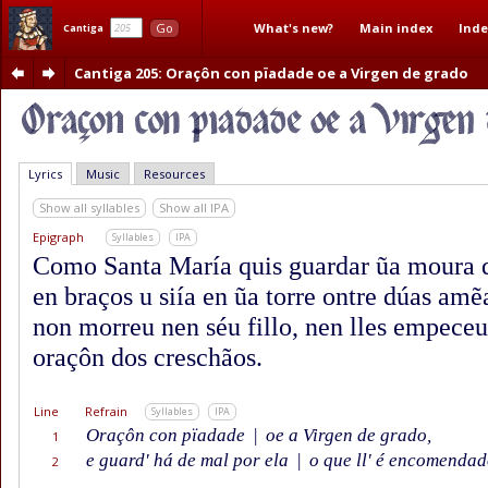
What's new?
Main index
Inde
Go
Cantiga
Cantiga 205
: Oraçôn con pïadade oe a Virgen de grado
Lyrics
Music
Resources
Show all syllables
Show all IPA
Epigraph
Syllables
IPA
Como Santa María quis guardar ũa moura qu
en braços u siía en ũa torre ontre dúas amẽa
non morreu nen séu fillo, nen lles empeceu 
oraçôn dos creschãos.
Line
Refrain
Syllables
IPA
Oraçôn con pïadade
|
oe a Virgen de grado,
1
e guard' há de mal por ela
|
o que ll' é encomendad
2