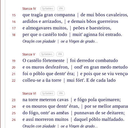
Stanza IV
Syllables
IPA
que tragía gran companna
|
de mui bõos cavaleiros
15
ardidos e arrizados,
|
e demais bõos guerreiros
16
e almogavares muitos,
|
peões e baesteiros,
17
per que o castélo todo
|
muit' aginna foi entrado.
18
Oraçôn con pïadade
|
oe a Virgen de grado...
Stanza V
Syllables
IPA
O castélo fòrtemente
|
foi derredor combatudo
19
e os muros desfezéron,
|
ond' en gran medo metudo
20
foi o póblo que dentr' éra;
|
e pois que se viu vençu
21
colleu-se a ũa torre
|
mui fórt'. E de cada lado
22
Stanza VI
Syllables
IPA
na torre meteron cavas
|
e fógo pola queimaren;
23
e os mouros que dentr' éran,
|
por se mellor ampara
24
do fógo, ontr' as amẽas
|
punnavan de se deitaren;
25
e assí morreron muitos
|
daquel póblo malfadado.
26
Oraçôn con pïadade
|
oe a Virgen de grado...