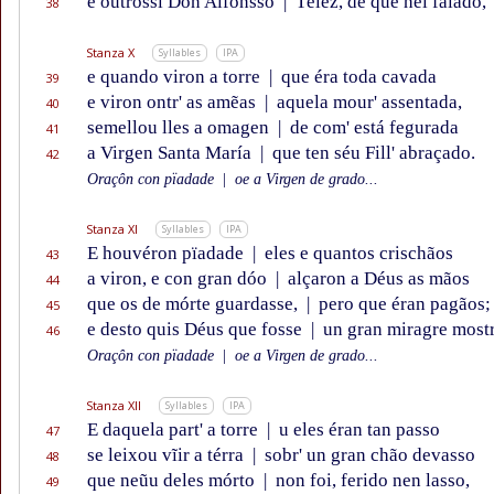
e outrossí Don Alfonsso
|
Têlez, de que hei falado,
38
Stanza X
Syllables
IPA
e quando viron a torre
|
que éra toda cavada
39
e viron ontr' as amẽas
|
aquela mour' assentada,
40
semellou lles a omagen
|
de com' está fegurada
41
a Virgen Santa María
|
que ten séu Fill' abraçado.
42
Oraçôn con pïadade
|
oe a Virgen de grado...
Stanza XI
Syllables
IPA
E houvéron pïadade
|
eles e quantos crischãos
43
a viron, e con gran dóo
|
alçaron a Déus as mãos
44
que os de mórte guardasse,
|
pero que éran pagãos;
45
e desto quis Déus que fosse
|
un gran miragre most
46
Oraçôn con pïadade
|
oe a Virgen de grado...
Stanza XII
Syllables
IPA
E daquela part' a torre
|
u eles éran tan passo
47
se leixou vĩir a térra
|
sobr' un gran chão devasso
48
que neũu deles mórto
|
non foi, ferido nen lasso,
49