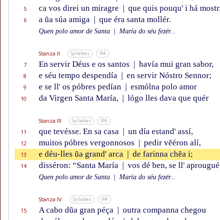
ca vos direi un miragre
|
que quis pouqu' i há mostr
5
a ũa súa amiga
|
que éra santa mollér.
6
Quen polo amor de Santa
|
María do séu fezér...
Stanza II
Syllables
IPA
En servir Déus e os santos
|
havía mui gran sabor,
7
e séu tempo despendía
|
en servir Nóstro Sennor;
8
e se ll' os póbres pedían
|
esmólna polo amor
9
da Virgen Santa María,
|
lógo lles dava que quér
10
Stanza III
Syllables
IPA
que tevésse. En sa casa
|
un día estand' assí,
11
muitos póbres vergonnosos
|
pedir vẽéron alí,
12
e déu-lles ũa grand' arca
|
de farinna chẽa i;
13
disséron: “Santa María
|
vos dé ben, se ll' aprougué
14
Quen polo amor de Santa
|
María do séu fezér...
Stanza IV
Syllables
IPA
A cabo dũa gran péça
|
outra companna chegou
15