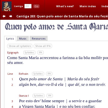
What's new?
Main index
Inde
Go
Cantiga
Cantiga 203
: Quen polo amor de Santa María do séu fezé
Lyrics
Music
Resources
Show all syllables
Show all IPA
Epigraph
Syllables
IPA
Como Santa María acrecentou a farinna a ũa bõa mollér po
séu amor.
Line
Refrain
Syllables
IPA
Quen polo amor de Santa
|
María do séu fezér
1
algún ben, dar-vo-ll-á ela
|
que dé, se o non tevér.
2
Stanza I
Syllables
IPA
Por esto dev' hóme sempre
|
a servir e a guardar
3
a Virgen Santa María
|
e no séu ben confïar;
4