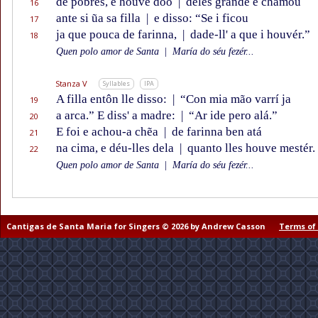
de póbres, e houve dóo
|
deles grande e chamou
16
ante si ũa sa filla
|
e disso: “Se i ficou
17
ja que pouca de farinna,
|
dade-ll' a que i houvér.”
18
Quen polo amor de Santa
|
María do séu fezér...
Stanza V
Syllables
IPA
A filla entôn lle disso:
|
“Con mia mão varrí ja
19
a arca.” E diss' a madre:
|
“Ar ide pero alá.”
20
E foi e achou-a chẽa
|
de farinna ben atá
21
na cima, e déu-lles dela
|
quanto lles houve mestér.
22
Quen polo amor de Santa
|
María do séu fezér...
Cantigas de Santa Maria for Singers © 2026 by Andrew Casson
Terms of