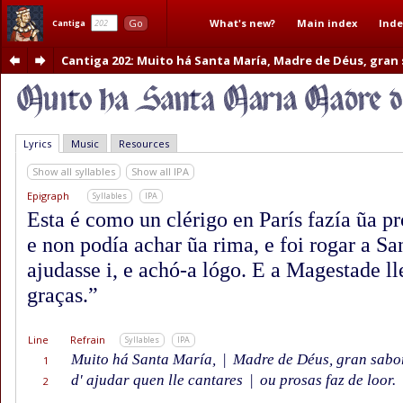
What's new?
Main index
Inde
Go
Cantiga
Cantiga 202
: Muito há Santa María, Madre de Déus, gran
Lyrics
Music
Resources
Show all syllables
Show all IPA
Epigraph
Syllables
IPA
Esta é como un clérigo en París fazía ũa p
e non podía achar ũa rima, e foi rogar a S
ajudasse i, e achó-a lógo. E a Magestade ll
graças.”
Line
Refrain
Syllables
IPA
Muito há Santa María,
|
Madre de Déus, gran sabo
1
d' ajudar quen lle cantares
|
ou prosas faz de loor.
2