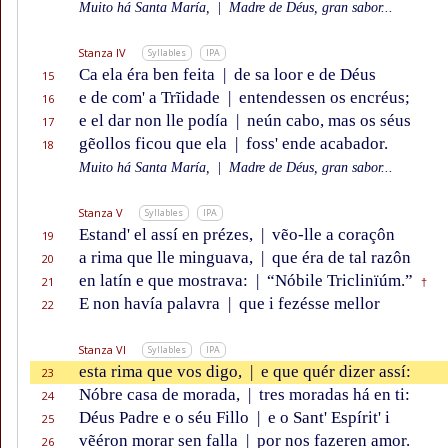
Muito há Santa María,
|
Madre de Déus, gran sabor...
Stanza IV
Syllables
IPA
Ca ela éra ben feita
|
de sa loor e de Déus
15
e de com' a Trĩidade
|
entendessen os encréus;
16
e el dar non lle podía
|
neún cabo, mas os séus
17
gẽollos ficou que ela
|
foss' ende acabador.
18
Muito há Santa María,
|
Madre de Déus, gran sabor...
Stanza V
Syllables
IPA
Estand' el assí en prézes,
|
vẽo-lle a coraçôn
19
a rima que lle minguava,
|
que éra de tal razôn
20
en latín e que mostrava:
|
“Nóbile Triclinïúm.”
21
†
E non havía palavra
|
que i fezésse mellor
22
Stanza VI
Syllables
IPA
esta rima que vos digo,
|
e que quér dizer assí:
23
Nóbre casa de morada,
|
tres moradas há en ti:
24
Déus Padre e o séu Fillo
|
e o Sant' Espírit' i
25
vẽéron morar sen falla
|
por nos fazeren amor.
26