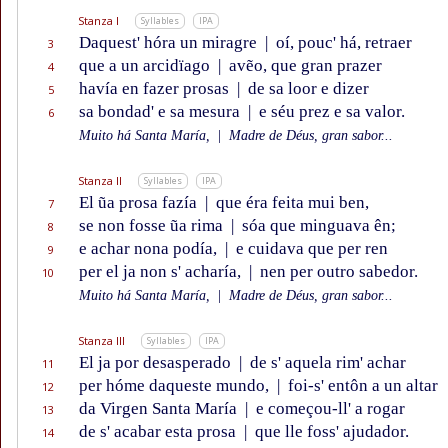
Stanza I
Syllables
IPA
Daquest' hóra un miragre
|
oí, pouc' há, retraer
3
que a un arcidïago
|
avẽo, que gran prazer
4
havía en fazer prosas
|
de sa loor e dizer
5
sa bondad' e sa mesura
|
e séu prez e sa valor.
6
Muito há Santa María,
|
Madre de Déus, gran sabor...
Stanza II
Syllables
IPA
El ũa prosa fazía
|
que éra feita mui ben,
7
se non fosse ũa rima
|
sóa que minguava ên;
8
e achar nona podía,
|
e cuidava que per ren
9
per el ja non s' acharía,
|
nen per outro sabedor.
10
Muito há Santa María,
|
Madre de Déus, gran sabor...
Stanza III
Syllables
IPA
El ja por desasperado
|
de s' aquela rim' achar
11
per hóme daqueste mundo,
|
foi-s' entôn a un altar
12
da Virgen Santa María
|
e começou-ll' a rogar
13
de s' acabar esta prosa
|
que lle foss' ajudador.
14