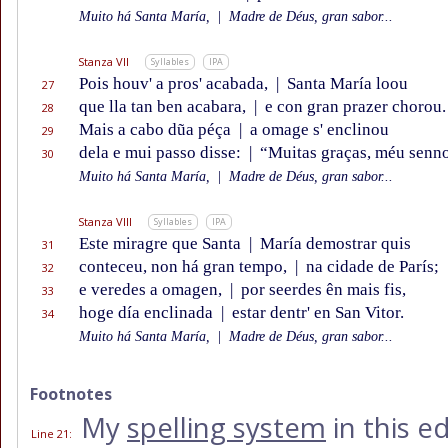
Muito há Santa María,
|
Madre de Déus, gran sabor...
Stanza VII
Syllables
IPA
Pois houv' a pros' acabada,
|
Santa María loou
27
que lla tan ben acabara,
|
e con gran prazer chorou.
28
Mais a cabo dũa péça
|
a omage s' enclinou
29
dela e mui passo disse:
|
“Muitas graças, méu senno
30
Muito há Santa María,
|
Madre de Déus, gran sabor...
Stanza VIII
Syllables
IPA
Este miragre que Santa
|
María demostrar quis
31
conteceu, non há gran tempo,
|
na cidade de París;
32
e veredes a omagen,
|
por seerdes ên mais fis,
33
hoge día enclinada
|
estar dentr' en San Vitor.
34
Muito há Santa María,
|
Madre de Déus, gran sabor...
Footnotes
My
spelling system
in this e
Line 21
: