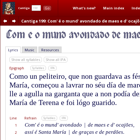
What's new?
Main index
Inde
Go
Cantiga
Cantiga 199
: Com' é o mund' avondado de maes e d' ocajõ
Lyrics
Music
Resources
Show all syllables
Show all IPA
Epigraph
Syllables
IPA
Como un peliteiro, que non guardava as fés
María, começou a lavrar no séu día de març
lle a agulla na garganta que a non podía dei
María de Terena e foi lógo guarido.
Line
Refrain
Syllables
IPA
Com' é o mund' avondado
|
de maes e d' ocajões,
1
assí é Santa María
|
de graças e de perdões.
2