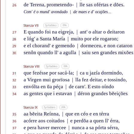
de Terena, prometendo-
|
lle sas ofértas e dões.
26
Com' é o mund' avondado
|
de maes e d' ocajões...
Stanza VII
Syllables
IPA
E quando foi na eigreja,
|
ant' o altar o deitaron
27
e lóg' a Santa María
|
muito por ele rogaron;
28
e el chorand' e gemendo
|
dormeceu, e non cataron
29
senôn quando ll' a agulla
|
saiu sen grandes mixões
30
Stanza VIII
Syllables
IPA
que fezésse por sacá-la;
|
ca u jazía dormindo,
31
a Virgen mui grorïosa
|
lla fez deitar, e tossindo,
32
envólta en ũa péça
|
de carn'. E esto oíndo
33
as gentes que i estavan
|
déron grandes bẽeições
34
Stanza IX
Syllables
IPA
aa bẽeita Reínna,
|
que en céo e en térra
35
acórre aos coitados
|
e perdõa a quen ll' érra,
36
e pera haver mercee
|
nunca a sa pórta sérra,
37