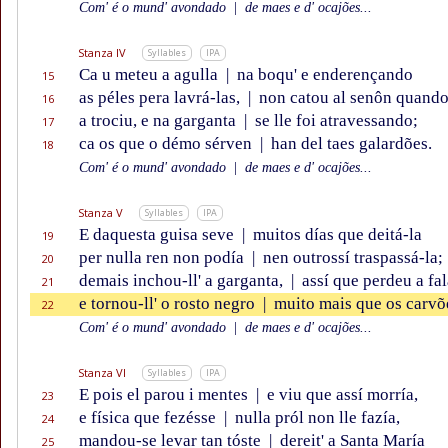
Com' é o mund' avondado
|
de maes e d' ocajões...
Stanza IV
Syllables
IPA
Ca u meteu a agulla
|
na boqu' e enderençando
15
as péles pera lavrá-las,
|
non catou al senôn quand
16
a trociu, e na garganta
|
se lle foi atravessando;
17
ca os que o démo sérven
|
han del taes galardões.
18
Com' é o mund' avondado
|
de maes e d' ocajões...
Stanza V
Syllables
IPA
E daquesta guisa seve
|
muitos días que deitá-la
19
per nulla ren non podía
|
nen outrossí traspassá-la;
20
demais inchou-ll' a garganta,
|
assí que perdeu a fal
21
e tornou-ll' o rosto negro
|
muito mais que os carvõ
22
Com' é o mund' avondado
|
de maes e d' ocajões...
Stanza VI
Syllables
IPA
E pois el parou i mentes
|
e viu que assí morría,
23
e física que fezésse
|
nulla pról non lle fazía,
24
mandou-se levar tan tóste
|
dereit' a Santa María
25