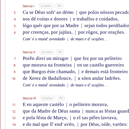
Stanza I
Syllables
IPA
Ca se Déus sofr' ao démo
|
que polos nóssos pecad
3
nos dé coitas e doores
|
e traballos e coidados,
4
lógo quér que por sa Madre
|
sejan todos perdõado
5
por creenças, por jajũus,
|
por rógos, por orações.
6
Com' é o mund' avondado
|
de maes e d' ocajões...
Stanza II
Syllables
IPA
Porên direi un miragre
|
que fez por un peliteiro
7
que morava na fronteira
|
en un castélo guerreiro
8
que Burgos éste chamado,
|
e demais está fronteiro
9
de Xerez de Badallouce,
|
u sóen andar ladrões.
10
Com' é o mund' avondado
|
de maes e d' ocajões...
Stanza III
Syllables
IPA
E en aqueste castélo
|
o peliteiro morava,
11
que da Madre de Déus santa
|
nunca as féstas guar
12
e pola fésta de Março,
|
u el sas péles lavrava,
13
e do mal que ll' end' avẽo,
|
por Déus, oíde, varões:
14