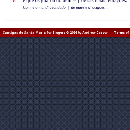
e que os guarda do dém' e
|
de sas maas tentações.
38
Com' é o mund' avondado
|
de maes e d' ocajões...
Cantigas de Santa Maria for Singers © 2026 by Andrew Casson
Terms of