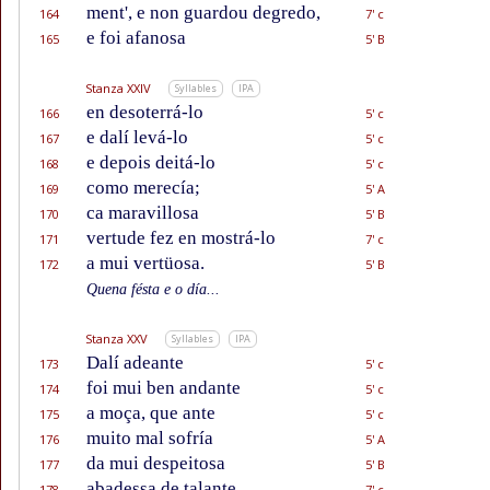
ment', e non guardou degredo,
164
7' c
e foi afanosa
165
5' B
Stanza XXIV
Syllables
IPA
en desoterrá-lo
166
5' c
e dalí levá-lo
167
5' c
e depois deitá-lo
168
5' c
como merecía;
169
5' A
ca maravillosa
170
5' B
vertude fez en mostrá-lo
171
7' c
a mui vertüosa.
172
5' B
Quena fésta e o día...
Stanza XXV
Syllables
IPA
Dalí adeante
173
5' c
foi mui ben andante
174
5' c
a moça, que ante
175
5' c
muito mal sofría
176
5' A
da mui despeitosa
177
5' B
abadessa de talante
178
7' c