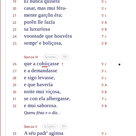
El nunca quiséra
19
5' c
casar, mas mui féra-
20
5' c
mente garçôn éra;
21
5' c
porên lle fazía
22
5' A
sa luxurïosa
23
5' B
voontade que houvéra
24
7' c
sempr' e boliçosa,
25
5' B
Stanza IV
Syllables
IPA
que a co
bii
çasse
26
5' c
†
e a demandasse
27
5' c
e sigo levasse,
28
5' c
e que havería
29
5' A
noite mui viçosa,
30
5' B
se con ela albergasse,
31
7' c
e mui saborosa.
32
5' B
Quena fésta e o día...
Stanza V
Syllables
IPA
A séu padr' aginna
33
5' c