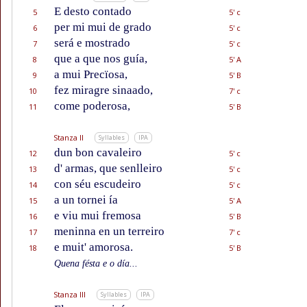
E desto contado
5
5' c
per mi mui de grado
6
5' c
será e mostrado
7
5' c
que a que nos guía,
8
5' A
a mui Precïosa,
9
5' B
fez miragre sinaado,
10
7' c
come poderosa,
11
5' B
Stanza II
Syllables
IPA
dun bon cavaleiro
12
5' c
d' armas, que senlleiro
13
5' c
con séu escudeiro
14
5' c
a un tornei ía
15
5' A
e viu mui fremosa
16
5' B
meninna en un terreiro
17
7' c
e muit' amorosa.
18
5' B
Quena fésta e o día...
Stanza III
Syllables
IPA