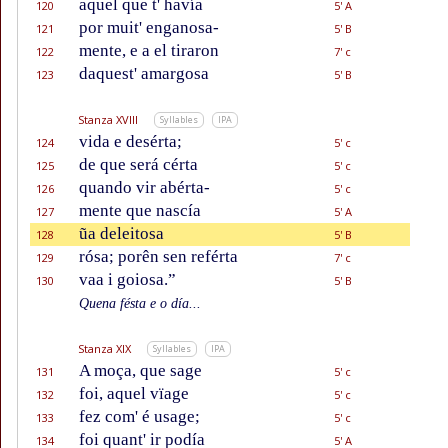
aquel que t' havía
120
5' A
por muit' enganosa-
121
5' B
mente, e a el tiraron
122
7' c
daquest' amargosa
123
5' B
Stanza XVIII
Syllables
IPA
vida e desérta;
124
5' c
de que será cérta
125
5' c
quando vir abérta-
126
5' c
mente que nascía
127
5' A
ũa deleitosa
128
5' B
rósa; porên sen reférta
129
7' c
vaa i goiosa.”
130
5' B
Quena fésta e o día...
Stanza XIX
Syllables
IPA
A moça, que sage
131
5' c
foi, aquel vïage
132
5' c
fez com' é usage;
133
5' c
foi quant' ir podía
134
5' A