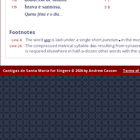
brava e sannosa.
179
5' B
Quena fésta e o día...
Footnotes
The word
is laid under a single short
punctum
in the mus
Line 4
:
seer
The compressed metrical syllable
resulting from synaer
Line 26
:
-bii-
is required elsewhere in half-a-dozen other words with the
Cantigas de Santa Maria for Singers © 2026 by Andrew Casson
Terms of