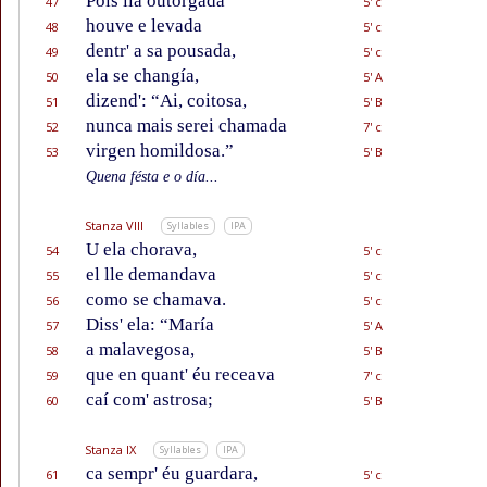
Pois lla outorgada
47
5' c
houve e levada
48
5' c
dentr' a sa pousada,
49
5' c
ela se changía,
50
5' A
dizend': “Ai, coitosa,
51
5' B
nunca mais serei chamada
52
7' c
virgen homildosa.”
53
5' B
Quena fésta e o día...
Stanza VIII
Syllables
IPA
U ela chorava,
54
5' c
el lle demandava
55
5' c
como se chamava.
56
5' c
Diss' ela: “María
57
5' A
a malavegosa,
58
5' B
que en quant' éu receava
59
7' c
caí com' astrosa;
60
5' B
Stanza IX
Syllables
IPA
ca sempr' éu guardara,
61
5' c