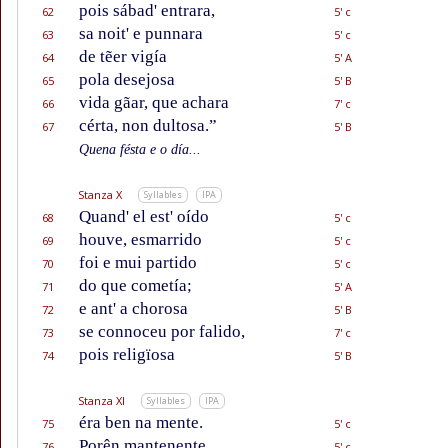
pois sábad' entrara,
62
5' c
sa noit' e punnara
63
5' c
de tẽer vigía
64
5' A
pola desejosa
65
5' B
vida gãar, que achara
66
7' c
cérta, non dultosa.”
67
5' B
Quena fésta e o día...
Stanza X
Syllables
IPA
Quand' el est' oído
68
5' c
houve, esmarrido
69
5' c
foi e mui partido
70
5' c
do que cometía;
71
5' A
e ant' a chorosa
72
5' B
se connoceu por falido,
73
7' c
pois religïosa
74
5' B
Stanza XI
Syllables
IPA
éra ben na mente.
75
5' c
Porên mantenente
76
5' c