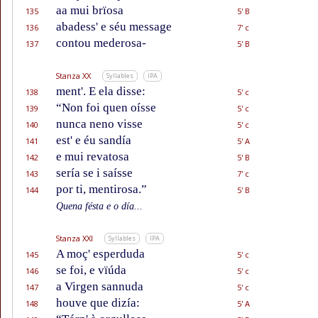
aa mui brïosa
135
5' B
abadess' e séu message
136
7' c
contou mederosa-
137
5' B
Stanza XX
Syllables
IPA
ment'. E ela disse:
138
5' c
“Non foi quen oísse
139
5' c
nunca neno visse
140
5' c
est' e éu sandía
141
5' A
e mui revatosa
142
5' B
sería se i saísse
143
7' c
por ti, mentirosa.”
144
5' B
Quena fésta e o día...
Stanza XXI
Syllables
IPA
A moç' esperduda
145
5' c
se foi, e vïúda
146
5' c
a Virgen sannuda
147
5' c
houve que dizía:
148
5' A