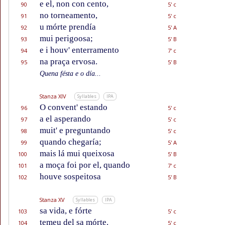
e el, non con cento,
90
5' c
no torneamento,
91
5' c
u mórte prendía
92
5' A
mui perigoosa;
93
5' B
e i houv' enterramento
94
7' c
na praça ervosa.
95
5' B
Quena fésta e o día...
Stanza XIV
Syllables
IPA
O convent' estando
96
5' c
a el asperando
97
5' c
muit' e preguntando
98
5' c
quando chegaría;
99
5' A
mais lá mui queixosa
100
5' B
a moça foi por el, quando
101
7' c
houve sospeitosa
102
5' B
Stanza XV
Syllables
IPA
sa vida, e fórte
103
5' c
temeu del sa mórte.
104
5' c