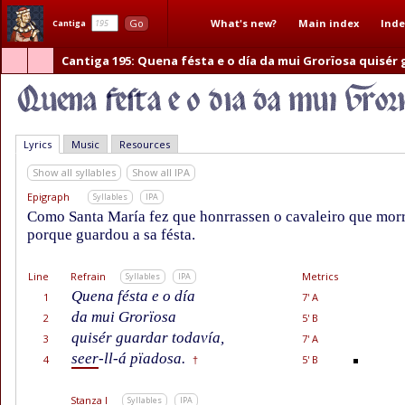
What's new?
Main index
Inde
Go
Cantiga
Cantiga 195
: Quena fésta e o día da mui Grorïosa quisér
Lyrics
Music
Resources
Show all syllables
Show all IPA
Epigraph
Syllables
IPA
Como Santa María fez que honrrassen o cavaleiro que mor
porque guardou a sa fésta.
Line
Refrain
Metrics
Syllables
IPA
Quena fésta e o día
1
7' A
da mui Grorïosa
2
5' B
quisér guardar todavía,
3
7' A
seer
-ll-á pïadosa.
4
5' B
†
Stanza I
Syllables
IPA