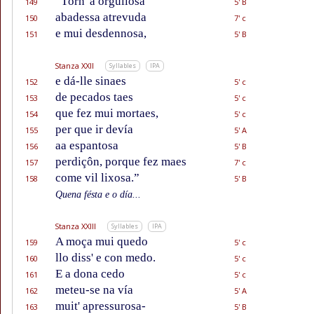
“Tórn' à orgullosa
149
5' B
abadessa atrevuda
150
7' c
e mui desdennosa,
151
5' B
Stanza XXII
Syllables
IPA
e dá-lle sinaes
152
5' c
de pecados taes
153
5' c
que fez mui mortaes,
154
5' c
per que ir devía
155
5' A
aa espantosa
156
5' B
perdiçôn, porque fez maes
157
7' c
come vil lixosa.”
158
5' B
Quena fésta e o día...
Stanza XXIII
Syllables
IPA
A moça mui quedo
159
5' c
llo diss' e con medo.
160
5' c
E a dona cedo
161
5' c
meteu-se na vía
162
5' A
muit' apressurosa-
163
5' B