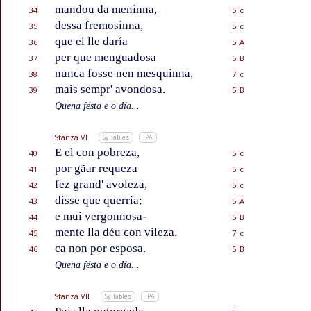
mandou da meninna,
34
5' c
dessa fremosinna,
35
5' c
que el lle daría
36
5' A
per que menguadosa
37
5' B
nunca fosse nen mesquinna,
38
7' c
mais sempr' avondosa.
39
5' B
Quena fésta e o día...
Stanza VI
Syllables
IPA
E el con pobreza,
40
5' c
por gãar requeza
41
5' c
fez grand' avoleza,
42
5' c
disse que querría;
43
5' A
e mui vergonnosa-
44
5' B
mente lla déu con vileza,
45
7' c
ca non por esposa.
46
5' B
Quena fésta e o día...
Stanza VII
Syllables
IPA