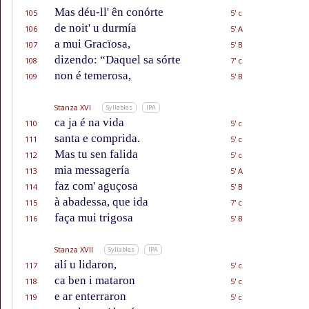
Mas déu-ll' ên conórte
105
5' c
de noit' u durmía
106
5' A
a mui Gracïosa,
107
5' B
dizendo: “Daquel sa sórte
108
7' c
non é temerosa,
109
5' B
Stanza XVI
Syllables
IPA
ca ja é na vida
110
5' c
santa e comprida.
111
5' c
Mas tu sen falida
112
5' c
mia messagería
113
5' A
faz com' aguçosa
114
5' B
à abadessa, que ida
115
7' c
faça mui trigosa
116
5' B
Stanza XVII
Syllables
IPA
alí u lidaron,
117
5' c
ca ben i mataron
118
5' c
e ar enterraron
119
5' c