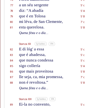
a un séu sergente
77
5' c
diz: “A abadía
78
5' A
que é en Tolosa
79
5' B
mi léva, de San Clemente,
80
7' c
esta querelosa.
81
5' B
Quena fésta e o día...
Stanza XII
Syllables
IPA
E di lóg' a essa
82
5' c
que é abadessa,
83
5' c
que nunca condessa
84
5' c
sigo collería
85
5' A
que mais proveitosa
86
5' B
lle seja, ca, mia promessa,
87
7' c
non é revoltosa.”
88
5' B
Quena fésta e o día...
Stanza XIII
Syllables
IPA
Ei-la no convento,
89
5' c