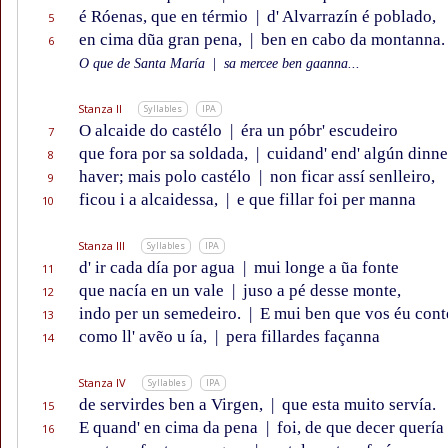
é Róenas, que en térmio
|
d' Alvarrazín é poblado,
5
en cima dũa gran pena,
|
ben en cabo da montanna.
6
O que de Santa María
|
sa mercee ben gaanna...
Stanza II
Syllables
IPA
O alcaide do castélo
|
éra un póbr' escudeiro
7
que fora por sa soldada,
|
cuidand' end' algún dinne
8
haver; mais polo castélo
|
non ficar assí senlleiro,
9
ficou i a alcaidessa,
|
e que fillar foi per manna
10
Stanza III
Syllables
IPA
d' ir cada día por agua
|
mui longe a ũa fonte
11
que nacía en un vale
|
juso a pé desse monte,
12
indo per un semedeiro.
|
E mui ben que vos éu cont
13
como ll' avẽo u ía,
|
pera fillardes façanna
14
Stanza IV
Syllables
IPA
de servirdes ben a Virgen,
|
que esta muito servía.
15
E quand' en cima da pena
|
foi, de que decer quería
16