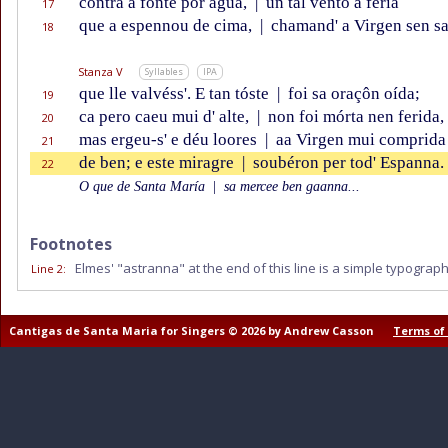
contra a fonte por agua,
|
un tal vento a fería
17
que a espennou de cima,
|
chamand' a Virgen sen s
18
Stanza V
Syllables
IPA
que lle valvéss'. E tan tóste
|
foi sa oraçôn oída;
19
ca pero caeu mui d' alte,
|
non foi mórta nen ferida,
20
mas ergeu-s' e déu loores
|
aa Virgen mui comprida
21
de ben; e este miragre
|
soubéron per tod' Espanna.
22
O que de Santa María
|
sa mercee ben gaanna...
Footnotes
Elmes' "astranna" at the end of this line is a simple typographi
Line 2
:
Cantigas de Santa Maria for Singers © 2026 by Andrew Casson
Terms of