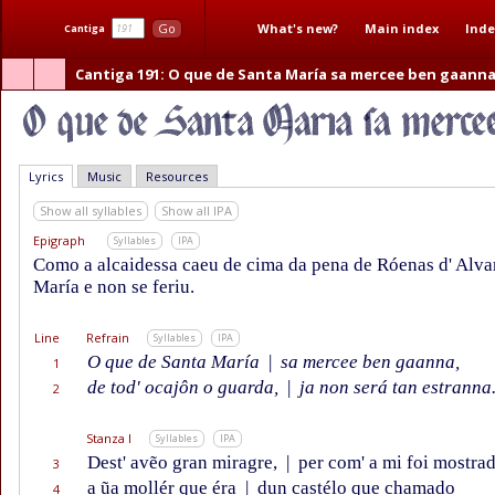
What's new?
Main index
Inde
Go
Cantiga
Cantiga 191
: O que de Santa María sa mercee ben gaann
Lyrics
Music
Resources
Show all syllables
Show all IPA
Epigraph
Syllables
IPA
Como a alcaidessa caeu de cima da pena de Róenas d' Alva
María e non se feriu.
Line
Refrain
Syllables
IPA
O que de Santa María
|
sa mercee ben gaanna,
1
de tod' ocajôn o guarda,
|
ja non será tan estranna
2
Stanza I
Syllables
IPA
Dest' avẽo gran miragre,
|
per com' a mi foi mostrad
3
a ũa mollér que éra
|
dun castélo que chamado
4