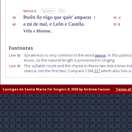
Stanza X
Syllables
IPA
Porên lle rógo que quér' amparar
59
10 d
†
a mi de mal, e Leôn e Castéla.
60
10' B
Vélla e Mininna...
Footnotes
Synaeresis is very common in the word
. In this part
Line 50
:
mercee
music, so the natural length is preserved in singing.
The syllable count and the rhyme in these two extra lines ind
Line 59
:
stanza, not the first two. Compare CSM
337
which also has a 
Cantigas de Santa Maria for Singers © 2026 by Andrew Casson
Terms of