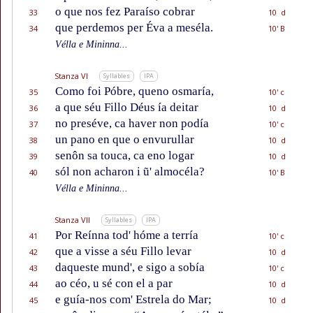
o que nos fez Paraíso cobrar
33
10 d
que perdemos per Éva a meséla.
34
10' B
Vélla e Mininna...
Stanza VI
Syllables
IPA
Como foi Póbre, queno osmaría,
35
10' c
a que séu Fillo Déus ía deitar
36
10 d
no preséve, ca haver non podía
37
10' c
un pano en que o envurullar
38
10 d
senôn sa touca, ca eno logar
39
10 d
sól non acharon i ũ' almocéla?
40
10' B
Vélla e Mininna...
Stanza VII
Syllables
IPA
Por Reínna tod' hóme a terría
41
10' c
que a visse a séu Fillo levar
42
10 d
daqueste mund', e sigo a sobía
43
10' c
ao céo, u sé con el a par
44
10 d
e guía-nos com' Estrela do Mar;
45
10 d