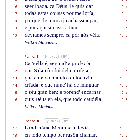
seer loada, ca Déus lle quis dar
6
10 d
todas estas cousas por melloría,
7
10' c
porque lle nunca ja achassen par;
8
10 d
e por aquesto assí a loar
9
10 d
devïamos sempre, ca por nós véla.
10
10' B
Vélla e Mininna...
Stanza II
Syllables
IPA
Ca Vélla é, segund' a profecía
11
10' c
que Salamôn foi dela profetar,
12
10 d
que ante do mundo foi todavía
13
10' c
crïada, e que nunc' há de minguar
14
10 d
o séu gran ben; e porend' encarnar
15
10 d
quis Déus en ela, que todo caudéla.
16
10' B
Vélla e Mininna...
Stanza III
Syllables
IPA
E tod' hóme Meninna a devía
17
10' c
en todo tempo per razôn chamar,
18
10 d