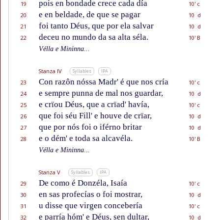
pois en bondade crece cada día
19
10' c
e en beldade, de que se pagar
20
10 d
foi tanto Déus, que por ela salvar
21
10 d
deceu no mundo da sa alta séla.
22
10' B
Vélla e Mininna...
Stanza IV
Syllables
IPA
Con razôn nóssa Madr' é que nos cría
23
10' c
e sempre punna de mal nos guardar,
24
10 d
e crïou Déus, que a crïad' havía,
25
10' c
que foi séu Fill' e houve de crïar,
26
10 d
que por nós foi o iférno britar
27
10 d
e o dém' e toda sa alcavéla.
28
10' B
Vélla e Mininna...
Stanza V
Syllables
IPA
De como é Donzéla, Isaía
29
10' c
en sas profecías o foi mostrar,
30
10 d
u disse que virgen concebería
31
10' c
e parría hóm' e Déus, sen dultar,
32
10 d