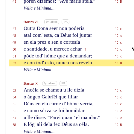
porên dizemos: “Ave marís stéla.”
46
10' B
Vélla e Mininna...
Stanza VIII
Syllables
IPA
Outra Dona seer non podería
47
10' c
atal com' esta, ca Déus foi juntar
48
10 d
en ela prez e sen e cortesía
49
10' c
e santidade, u mer
cee
achar
50
10 d
†
póde tod' hóme que a demandar;
51
10 d
e con tod' esto, nunca nos revéla.
52
10' B
Vélla e Mininna...
Stanza IX
Syllables
IPA
Ancéla se chamou u lle dizía
53
10' c
o ángeo Gabrïél que fillar
54
10 d
Déus en ela carne d' hóme verría,
55
10' c
e como sérva se foi homildar
56
10 d
u lle disse: “Farei quant' el mandar.”
57
10 d
E lóg' alí dela fez Déus sa céla.
58
10' B
Vélla e Mininna...