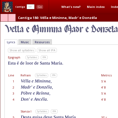
What's new?
Main index
Inde
Go
Cantiga
Cantiga 180
: Vélla e Mininna, Madr' e Donzéla
Lyrics
Music
Resources
Show all syllables
Show all IPA
Epigraph
Syllables
IPA
Esta é de loor de Santa María.
Line
Refrain
Metrics
Syllables
IPA
Vélla e Mininna,
1
5' A
Madr' e Donzéla,
2
4' B
Póbre e Reínna,
3
5' A
Don' e Ancéla.
4
4' B
Stanza I
Syllables
IPA
Desta guisa deve Santa María
5
10' c