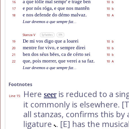
a que tólle mal sempr' e trage ben
16
10 b
e por nós róga, e que nos mantên
17
10 b
e nos defende do démo malvaz.
18
10 A
Loar devemos a que sempre faz...
Stanza V
Syllables
IPA
De mi vos digo que a loarei
19
10 b
mentre for vivo, e sempre direi
20
10 b
ben dos séus bẽes, ca de cérto sei
21
10 b
que, pois morrer, que verei a sa faz.
22
10 A
Loar devemos a que sempre faz...
Footnotes
Here
is reduced to a sing
seer
Line 15
:
it commonly is elsewhere.
[T
all stanzas, confirms this by
ligature
.
[E]
has the musical