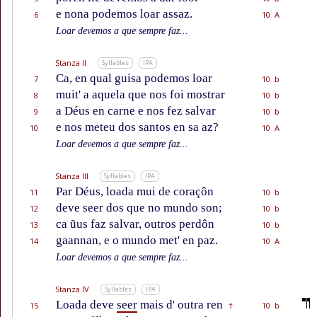
e nona podemos loar assaz.
6
10 A
Loar devemos a que sempre faz...
Stanza II
Syllables
IPA
Ca, en qual guisa podemos loar
7
10 b
muit' a aquela que nos foi mostrar
8
10 b
a Déus en carne e nos fez salvar
9
10 b
e nos meteu dos santos en sa az?
10
10 A
Loar devemos a que sempre faz...
Stanza III
Syllables
IPA
Par Déus, loada mui de coraçôn
11
10 b
deve seer dos que no mundo son;
12
10 b
ca ũus faz salvar, outros perdôn
13
10 b
gaannan, e o mundo met' en paz.
14
10 A
Loar devemos a que sempre faz...
Stanza IV
Syllables
IPA
Loada deve
seer
mais d' outra ren
15
10 b
†