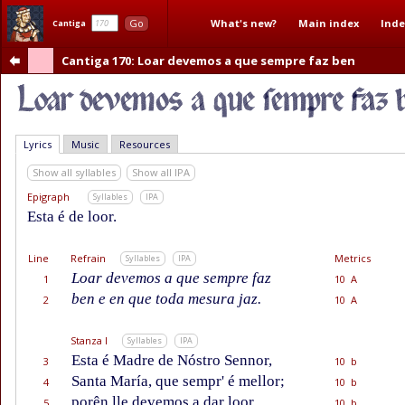
What's new?
Main index
Inde
Go
Cantiga
Cantiga 170
: Loar devemos a que sempre faz ben
Lyrics
Music
Resources
Show all syllables
Show all IPA
Epigraph
Syllables
IPA
Esta é de loor.
Line
Refrain
Metrics
Syllables
IPA
Loar devemos a que sempre faz
1
10 A
ben e en que toda mesura jaz.
2
10 A
Stanza I
Syllables
IPA
Esta é Madre de Nóstro Sennor,
3
10 b
Santa María, que sempr' é mellor;
4
10 b
porên lle devemos a dar loor
5
10 b