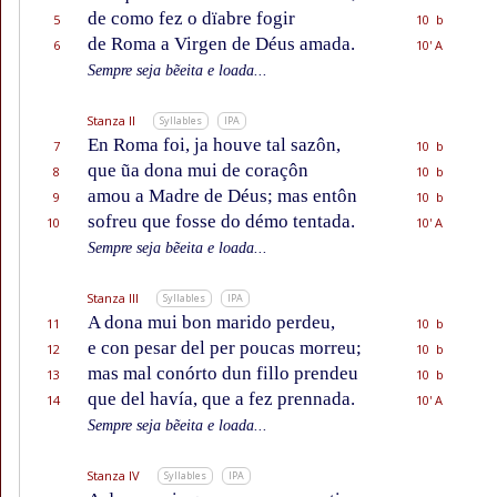
de como fez o dïabre fogir
5
10 b
de Roma a Virgen de Déus amada.
6
10' A
Sempre seja bẽeita e loada...
Stanza II
Syllables
IPA
En Roma foi, ja houve tal sazôn,
7
10 b
que ũa dona mui de coraçôn
8
10 b
amou a Madre de Déus; mas entôn
9
10 b
sofreu que fosse do démo tentada.
10
10' A
Sempre seja bẽeita e loada...
Stanza III
Syllables
IPA
A dona mui bon marido perdeu,
11
10 b
e con pesar del per poucas morreu;
12
10 b
mas mal conórto dun fillo prendeu
13
10 b
que del havía, que a fez prennada.
14
10' A
Sempre seja bẽeita e loada...
Stanza IV
Syllables
IPA