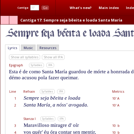
What's new?
Main index
Inde
Go
Cantiga
Cantiga 17
: Sempre seja bẽeita e loada Santa María
Lyrics
Music
Resources
Show all syllables
Show all IPA
Epigraph
Syllables
IPA
Esta é de como Santa María guardou de mórte a honrrada 
démo acusou pola fazer queimar.
Line
Refrain
Metrics
Syllables
IPA
Sempre seja bẽeita e loada
1
10' A
Santa María, a nóss' avogada.
2
10' A
Stanza I
Syllables
IPA
Maravilloso miragre d' oír
3
10 b
vos quér' éu óra contar sen mentir,
4
10 b