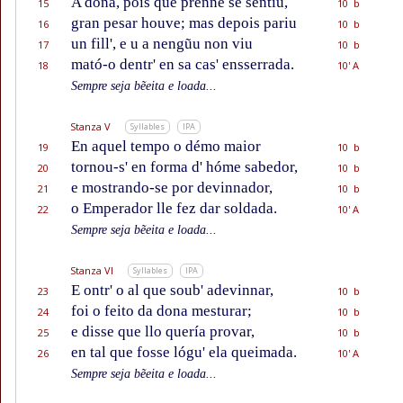
A dona, pois que prenne se sentiu,
15
10 b
gran pesar houve; mas depois pariu
16
10 b
un fill', e u a nengũu non viu
17
10 b
mató-o dentr' en sa cas' ensserrada.
18
10' A
Sempre seja bẽeita e loada...
Stanza V
Syllables
IPA
En aquel tempo o démo maior
19
10 b
tornou-s' en forma d' hóme sabedor,
20
10 b
e mostrando-se por devinnador,
21
10 b
o Emperador lle fez dar soldada.
22
10' A
Sempre seja bẽeita e loada...
Stanza VI
Syllables
IPA
E ontr' o al que soub' adevinnar,
23
10 b
foi o feito da dona mesturar;
24
10 b
e disse que llo quería provar,
25
10 b
en tal que fosse lógu' ela queimada.
26
10' A
Sempre seja bẽeita e loada...