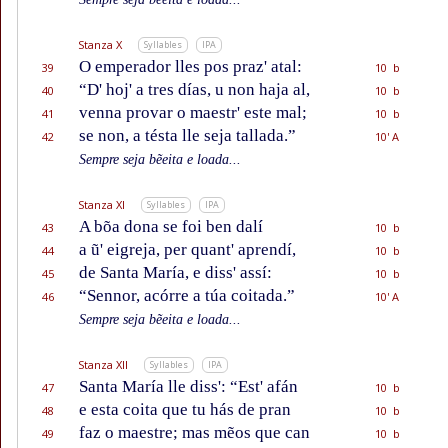
Stanza X
Syllables
IPA
O emperador lles pos praz' atal:
39
10 b
“D' hoj' a tres días, u non haja al,
40
10 b
venna provar o maestr' este mal;
41
10 b
se non, a tésta lle seja tallada.”
42
10' A
Sempre seja bẽeita e loada...
Stanza XI
Syllables
IPA
A bõa dona se foi ben dalí
43
10 b
a ũ' eigreja, per quant' aprendí,
44
10 b
de Santa María, e diss' assí:
45
10 b
“Sennor, acórre a túa coitada.”
46
10' A
Sempre seja bẽeita e loada...
Stanza XII
Syllables
IPA
Santa María lle diss': “Est' afán
47
10 b
e esta coita que tu hás de pran
48
10 b
faz o maestre; mas mẽos que can
49
10 b