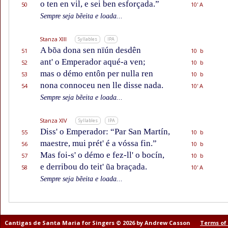
o ten en vil, e sei ben esforçada.”
50
10' A
Sempre seja bẽeita e loada...
Stanza XIII
Syllables
IPA
A bõa dona sen nïún desdên
51
10 b
ant' o Emperador aqué-a ven;
52
10 b
mas o démo entôn per nulla ren
53
10 b
nona connoceu nen lle disse nada.
54
10' A
Sempre seja bẽeita e loada...
Stanza XIV
Syllables
IPA
Diss' o Emperador: “Par San Martín,
55
10 b
maestre, mui prét' é a vóssa fin.”
56
10 b
Mas foi-s' o démo e fez-ll' o bocín,
57
10 b
e derribou do teit' ũa braçada.
58
10' A
Sempre seja bẽeita e loada...
Cantigas de Santa Maria for Singers © 2026 by Andrew Casson
Terms of