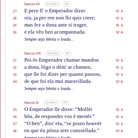
Stanza VII
Syllables
IPA
E pero ll' o Emperador dizer
27
10 b
oiu, ja per ren non llo quis creer;
28
10 b
mas fez a dona ante si trager,
29
10 b
e ela vẽo ben acompannada.
30
10' A
Sempre seja bẽeita e loada...
Stanza VIII
Syllables
IPA
Poi-lo Emperador chamar mandou
31
10 b
a dona, lógo o dém' ar chamou,
32
10 b
que lle foi dizer per quanto passou,
33
10 b
de que foi ela mui maravillada.
34
10' A
Sempre seja bẽeita e loada...
Stanza IX
Syllables
IPA
O Emperador lle disse: “Mollér
35
10 b
bõa, de responder vos é mestér.”
36
10 b
“O ben”, diss' ela, “se prazo houvér
37
10 b
en que éu póssa seer conssellada.”
38
10' A
Sempre seja bẽeita e loada...