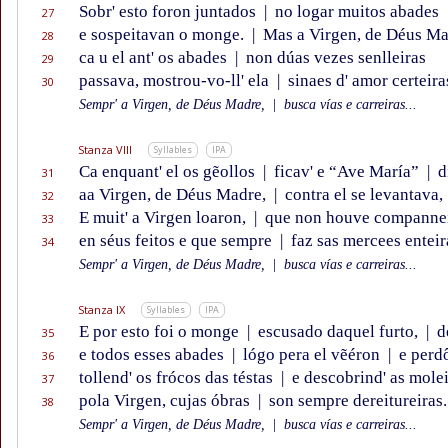
Sobr' esto foron juntados
|
no logar muitos abades
27
e sospeitavan o monge.
|
Mas a Virgen, de Déus M
28
ca u el ant' os abades
|
non dúas vezes senlleiras
29
passava, mostrou-vo-ll' ela
|
sinaes d' amor certeira
30
Sempr' a Virgen, de Déus Madre,
|
busca vías e carreiras...
Stanza VIII
Syllables
IPA
Ca enquant' el os gẽollos
|
ficav' e “Ave María”
|
d
31
aa Virgen, de Déus Madre,
|
contra el se levantava,
32
E muit' a Virgen loaron,
|
que non houve companne
33
en séus feitos e que sempre
|
faz sas mercees enteir
34
Sempr' a Virgen, de Déus Madre,
|
busca vías e carreiras...
Stanza IX
Syllables
IPA
E por esto foi o monge
|
escusado daquel furto,
|
de
35
e todos esses abades
|
lógo pera el vẽéron
|
e perd
36
tollend' os frócos das téstas
|
e descobrind' as mole
37
pola Virgen, cujas óbras
|
son sempre dereitureiras.
38
Sempr' a Virgen, de Déus Madre,
|
busca vías e carreiras...