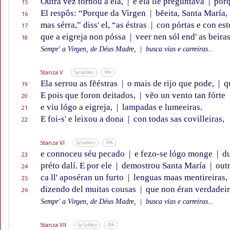
Outra vez tornou a ela,
|
e ela lle preguntava
|
porqu
15
El respôs: “Porque da Virgen
|
bẽeita, Santa María,
16
mas sérra,” diss' el, “as éstras
|
con pórtas e con este
17
que a eigreja non póssa
|
veer nen sól end' as beiras
18
Sempr' a Virgen, de Déus Madre,
|
busca vías e carreiras...
Stanza V
Syllables
IPA
Ela serrou as fẽéstras
|
o mais de rijo que pode,
|
qu
19
E pois que foron deitados,
|
vẽo un vento tan fórte
20
e viu lógo a eigreja,
|
lampadas e lumeeiras.
21
E foi-s' e leixou a dona
|
con todas sas covilleiras,
22
Stanza VI
Syllables
IPA
e connoceu séu pecado
|
e fezo-se lógo monge
|
du
23
préto dalí. E por ele
|
demostrou Santa María
|
outr
24
ca ll' aposéran un furto
|
lenguas maas mentireiras,
25
dizendo del muitas cousas
|
que non éran verdadeir
26
Sempr' a Virgen, de Déus Madre,
|
busca vías e carreiras...
Stanza VII
Syllables
IPA