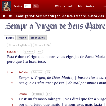
What's new?
Main index
Inde
Go
Cantiga
Cantiga 151
: Sempr' a Virgen, de Déus Madre, busca vías
Lyrics
Music
Resources
Show all syllables
Show all IPA
Epigraph
Syllables
IPA
Esta é dun crérigo que honrrava as eigrejas de Santa María
pero que éra luxurïoso.
Line
Refrain
Syllables
IPA
Sempr' a Virgen, de Déus Madre,
|
busca vías e car
1
per que os séus tirar póssa
|
de mal per muitas man
2
Stanza I
Syllables
IPA
Dest' un fremoso miragre
|
vos direi que fez a Virg
3
por un crérigo que muito
|
a honrrava; mais fazía
|
4