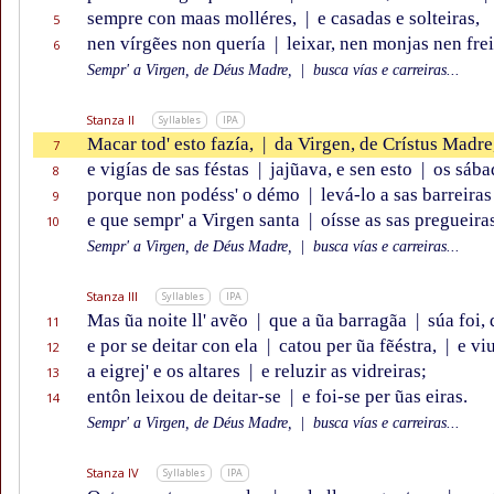
sempre con maas molléres,
|
e casadas e solteiras,
5
nen vírgẽes non quería
|
leixar, nen monjas nen frei
6
Sempr' a Virgen, de Déus Madre,
|
busca vías e carreiras...
Stanza II
Syllables
IPA
Macar tod' esto fazía,
|
da Virgen, de Crístus Madre
7
e vigías de sas féstas
|
jajũava, e sen esto
|
os sába
8
porque non podéss' o démo
|
levá-lo a sas barreiras
9
e que sempr' a Virgen santa
|
oísse as sas pregueiras
10
Sempr' a Virgen, de Déus Madre,
|
busca vías e carreiras...
Stanza III
Syllables
IPA
Mas ũa noite ll' avẽo
|
que a ũa barragãa
|
súa foi, 
11
e por se deitar con ela
|
catou per ũa fẽéstra,
|
e vi
12
a eigrej' e os altares
|
e reluzir as vidreiras;
13
entôn leixou de deitar-se
|
e foi-se per ũas eiras.
14
Sempr' a Virgen, de Déus Madre,
|
busca vías e carreiras...
Stanza IV
Syllables
IPA