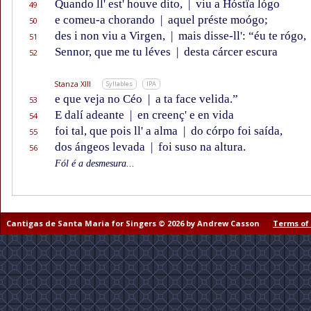
Quando ll' est' houve dito,
|
viu a Hóstïa lógo
49
e comeu-a chorando
|
aquel préste moógo;
50
des i non viu a Virgen,
|
mais disse-ll': “éu te rógo,
51
Sennor, que me tu léves
|
desta cárcer escura
52
Stanza XIII
Syllables
IPA
e que veja no Céo
|
a ta face velida.”
53
E dalí adeante
|
en creenç' e en vida
54
foi tal, que pois ll' a alma
|
do córpo foi saída,
55
dos ángeos levada
|
foi suso na altura.
56
Fól é a desmesura...
Cantigas de Santa Maria for Singers © 2026 by Andrew Casson
Terms of