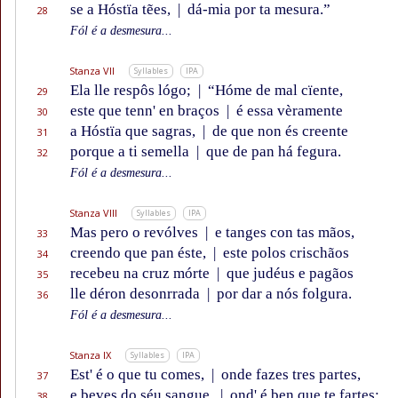
se a Hóstïa tẽes,
|
dá-mia por ta mesura.”
28
Fól é a desmesura...
Stanza VII
Syllables
IPA
Ela lle respôs lógo;
|
“Hóme de mal cïente,
29
este que tenn' en braços
|
é essa vèramente
30
a Hóstïa que sagras,
|
de que non és creente
31
porque a ti semella
|
que de pan há fegura.
32
Fól é a desmesura...
Stanza VIII
Syllables
IPA
Mas pero o revólves
|
e tanges con tas mãos,
33
creendo que pan éste,
|
este polos crischãos
34
recebeu na cruz mórte
|
que judéus e pagãos
35
lle déron desonrrada
|
por dar a nós folgura.
36
Fól é a desmesura...
Stanza IX
Syllables
IPA
Est' é o que tu comes,
|
onde fazes tres partes,
37
e beves do séu sangue,
|
ond' é ben que te fartes;
38