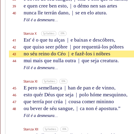
e quen cree ben esto,
|
o démo nen sas artes
39
nunca lle terrán dano,
|
se en elo atura.
40
Fól é a desmesura...
Stanza X
Syllables
IPA
Est' é o que tu alças
|
e baixas e descóbres,
41
que quiso seer póbre
|
por requentá-los póbres
42
no séu reino do Céo
|
e fazê-los i nóbres
43
mui mais que nulla outra
|
que seja creatura.
44
Fól é a desmesura...
Stanza XI
Syllables
IPA
E pero semellança
|
han de pan e de vinno,
45
esto quér Déus que seja
|
polo hóme mesquinno,
46
que terría por crúa
|
cousa comer mininno
47
ou bever de séu sangue,
|
ca non é apostura.”
48
Fól é a desmesura...
Stanza XII
Syllables
IPA