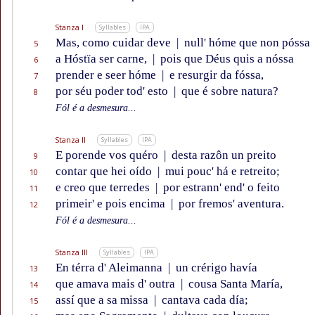
Stanza I
Syllables
IPA
Mas, como cuidar deve
|
null' hóme que non póssa
5
a Hóstïa ser carne,
|
pois que Déus quis a nóssa
6
prender e seer hóme
|
e resurgir da fóssa,
7
por séu poder tod' esto
|
que é sobre natura?
8
Fól é a desmesura...
Stanza II
Syllables
IPA
E porende vos quéro
|
desta razôn un preito
9
contar que hei oído
|
mui pouc' há e retreito;
10
e creo que terredes
|
por estrann' end' o feito
11
primeir' e pois encima
|
por fremos' aventura.
12
Fól é a desmesura...
Stanza III
Syllables
IPA
En térra d' Aleimanna
|
un crérigo havía
13
que amava mais d' outra
|
cousa Santa María,
14
assí que a sa missa
|
cantava cada día;
15