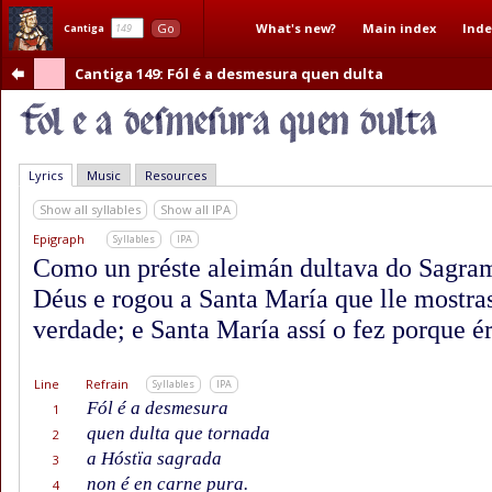
What's new?
Main index
Inde
Go
Cantiga
Cantiga 149
: Fól é a desmesura quen dulta
Lyrics
Music
Resources
Show all syllables
Show all IPA
Epigraph
Syllables
IPA
Como un préste aleimán dultava do Sagra
Déus e rogou a Santa María que lle mostra
verdade; e Santa María assí o fez porque ér
Line
Refrain
Syllables
IPA
Fól é a desmesura
1
quen dulta que tornada
2
a Hóstïa sagrada
3
non é en carne pura.
4