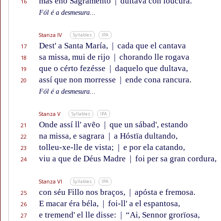
mas eno Sagramento
|
dultava con loucura.
16
Fól é a desmesura...
Stanza IV
Syllables
IPA
Dest' a Santa María,
|
cada que el cantava
17
sa missa, mui de rijo
|
chorando lle rogava
18
que o cérto fezésse
|
daquelo que dultava,
19
assí que non morresse
|
ende cona rancura.
20
Fól é a desmesura...
Stanza V
Syllables
IPA
Onde assí ll' avẽo
|
que un sábad', estando
21
na missa, e sagrara
|
a Hóstïa dultando,
22
tolleu-xe-lle de vista;
|
e por ela catando,
23
viu a que de Déus Madre
|
foi per sa gran cordura,
24
Stanza VI
Syllables
IPA
con séu Fillo nos braços,
|
apósta e fremosa.
25
E macar éra béla,
|
foi-ll' a el espantosa,
26
e tremend' el lle disse:
|
“Ai, Sennor grorïosa,
27