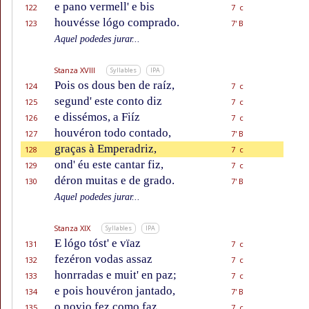
e pano vermell' e bis
122
7 c
houvésse lógo comprado.
123
7' B
Aquel podedes jurar...
Stanza XVIII
Syllables
IPA
Pois os dous ben de raíz,
124
7 c
segund' este conto diz
125
7 c
e dissémos, a Fiíz
126
7 c
houvéron todo contado,
127
7' B
graças à Emperadriz,
128
7 c
ond' éu este cantar fiz,
129
7 c
déron muitas e de grado.
130
7' B
Aquel podedes jurar...
Stanza XIX
Syllables
IPA
E lógo tóst' e vïaz
131
7 c
fezéron vodas assaz
132
7 c
honrradas e muit' en paz;
133
7 c
e pois houvéron jantado,
134
7' B
o novio fez como faz
135
7 c