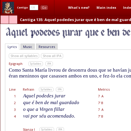
What's new?
Main index
Inde
Go
Cantiga
Cantiga 135
: Aquel podedes jurar que é ben de mal guar
Lyrics
Music
Resources
Show all syllables
Show all IPA
Epigraph
Syllables
IPA
Como Santa María livrou de desonrra dous que se havían j
éran meninnos que casassen ambos en uno, e fez-lo ela com
Line
Refrain
Metrics
Syllables
IPA
Aquel podedes jurar
1
7 A
que é ben de mal guardado
2
7' B
o que a Virgen fillar
3
7 A
vai por séu acomendado.
4
7' B
Stanza I
Syllables
IPA