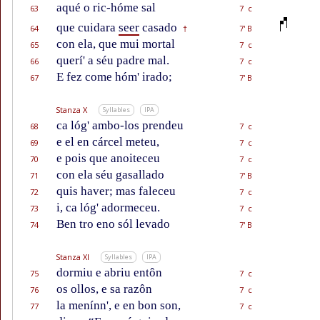
aqué o ric-hóme sal
63
7 c
que cuidara
seer
casado
64
7' B
†
con ela, que mui mortal
65
7 c
querí' a séu padre mal.
66
7 c
E fez come hóm' irado;
67
7' B
Stanza X
Syllables
IPA
ca lóg' ambo-los prendeu
68
7 c
e el en cárcel meteu,
69
7 c
e pois que anoiteceu
70
7 c
con ela séu gasallado
71
7' B
quis haver; mas faleceu
72
7 c
i, ca lóg' adormeceu.
73
7 c
Ben tro eno sól levado
74
7' B
Stanza XI
Syllables
IPA
dormiu e abriu entôn
75
7 c
os ollos, e sa razôn
76
7 c
la menínn', e en bon son,
77
7 c