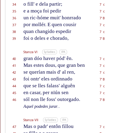
o fill' e dela partir;
34
7 c
e a moça foi pedir
35
7 c
un ric-hóme muit' honrrado
36
7' B
por mollér. E quen cousir
37
7 c
quan changido espedir
38
7 c
foi o deles e chorado,
39
7' B
Stanza VI
Syllables
IPA
gran dóo haver pód' ên.
40
7 c
Mas estes dous, que gran ben
41
7 c
se querían mais d' al ren,
42
7 c
foi ontr' eles ordinnado
43
7' B
que se lles falass' alguên
44
7 c
en casar, per nïún sen
45
7 c
sól non lle foss' outorgado.
46
7' B
Aquel podedes jurar...
Stanza VII
Syllables
IPA
Mas o padr' entôn fillou
47
7 c