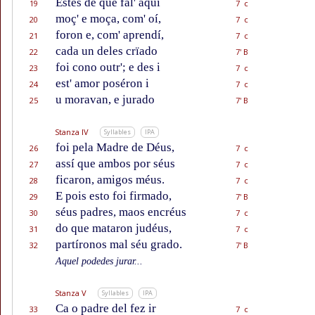
Estes de que fal' aquí
19
7 c
moç' e moça, com' oí,
20
7 c
foron e, com' aprendí,
21
7 c
cada un deles crïado
22
7' B
foi cono outr'; e des i
23
7 c
est' amor poséron i
24
7 c
u moravan, e jurado
25
7' B
Stanza IV
Syllables
IPA
foi pela Madre de Déus,
26
7 c
assí que ambos por séus
27
7 c
ficaron, amigos méus.
28
7 c
E pois esto foi firmado,
29
7' B
séus padres, maos encréus
30
7 c
do que mataron judéus,
31
7 c
partíronos mal séu grado.
32
7' B
Aquel podedes jurar...
Stanza V
Syllables
IPA
Ca o padre del fez ir
33
7 c