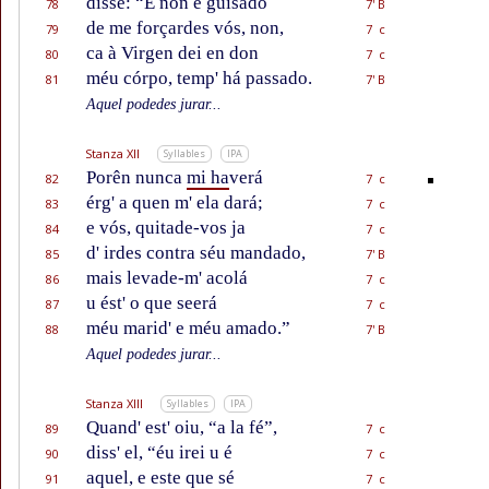
disse: “E non é guisado
78
7' B
de me forçardes vós, non,
79
7 c
ca à Virgen dei en don
80
7 c
méu córpo, temp' há passado.
81
7' B
Aquel podedes jurar...
Stanza XII
Syllables
IPA
Porên nunca
mi ha
verá
82
7 c
érg' a quen m' ela dará;
83
7 c
e vós, quitade-vos ja
84
7 c
d' irdes contra séu mandado,
85
7' B
mais levade-m' acolá
86
7 c
u ést' o que seerá
87
7 c
méu marid' e méu amado.”
88
7' B
Aquel podedes jurar...
Stanza XIII
Syllables
IPA
Quand' est' oiu, “a la fé”,
89
7 c
diss' el, “éu irei u é
90
7 c
aquel, e este que sé
91
7 c