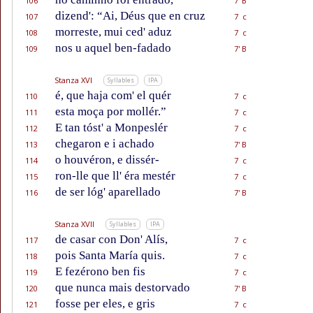
106
7' B
dizend': “Ai, Déus que en cruz
107
7 c
morreste, mui ced' aduz
108
7 c
nos u aquel ben-fadado
109
7' B
Stanza XVI
Syllables
IPA
é, que haja com' el quér
110
7 c
esta moça por mollér.”
111
7 c
E tan tóst' a Monpeslér
112
7 c
chegaron e i achado
113
7' B
o houvéron, e dissér-
114
7 c
ron-lle que ll' éra mestér
115
7 c
de ser lóg' aparellado
116
7' B
Stanza XVII
Syllables
IPA
de casar con Don' Alís,
117
7 c
pois Santa María quis.
118
7 c
E fezérono ben fis
119
7 c
que nunca mais destorvado
120
7' B
fosse per eles, e gris
121
7 c