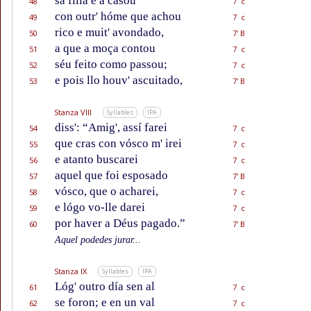
sa filla e a casou
48
7 c
con outr' hóme que achou
49
7 c
rico e muit' avondado,
50
7' B
a que a moça contou
51
7 c
séu feito como passou;
52
7 c
e pois llo houv' ascuitado,
53
7' B
Stanza VIII
Syllables
IPA
diss': “Amig', assí farei
54
7 c
que cras con vósco m' irei
55
7 c
e atanto buscarei
56
7 c
aquel que foi esposado
57
7' B
vósco, que o acharei,
58
7 c
e lógo vo-lle darei
59
7 c
por haver a Déus pagado.”
60
7' B
Aquel podedes jurar...
Stanza IX
Syllables
IPA
Lóg' outro día sen al
61
7 c
se foron; e en un val
62
7 c