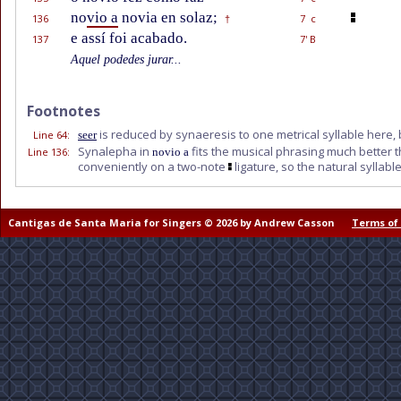
no
vio a
novia en solaz;
136
7 c
†
e assí foi acabado.
137
7' B
Aquel podedes jurar...
Footnotes
is reduced by synaeresis to one metrical syllable here, 
Line 64
:
seer
Synalepha in
fits the musical phrasing much better 
Line 136
:
novio a
conveniently on a two-note
ligature, so the natural syllabl
Cantigas de Santa Maria for Singers © 2026 by Andrew Casson
Terms of