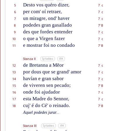
Desto vos quéro dizer,
5
7 c
per com' oí retraer,
6
7 c
un miragre, ond' haver
7
7 c
podedes gran gasallado
8
7' B
des que fordes entender
9
7 c
o que a Virgen fazer
10
7 c
e mostrar foi no condado
11
7' B
Stanza II
Syllables
IPA
de Bretanna a Mẽor
12
7 c
por dous que se grand' amor
13
7 c
havían e gran sabor
14
7 c
de viveren sen pecado;
15
7' B
onde foi ajudador
16
7 c
esta Madre do Sennor,
17
7 c
cuj' é do Cé' o reinado.
18
7' B
Aquel podedes jurar...
Stanza III
Syllables
IPA