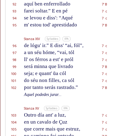
aquí ben enferrollado
92
7' B
farei soltar.” E en pé
93
7 c
se levou e diss': “Aqué
94
7 c
m' estou tod' aprestidado
95
7' B
Stanza XIV
Syllables
IPA
de lógu' ir.” E diss' “ai, fól”,
96
7 c
a un séu hóme, “vai, tól
97
7 c
ll' os férros a est' e pról
98
7 c
será minna que livrado
99
7' B
seja; e quant' ũa cól
100
7 c
do séu non filles, ca sól
101
7 c
por tanto serás rastrado.”
102
7' B
Aquel podedes jurar...
Stanza XV
Syllables
IPA
Outro día ant' a luz,
103
7 c
en un cavalo de Çuz
104
7 c
que corre mais que estruz,
105
7 c
no caminno foi entrado,