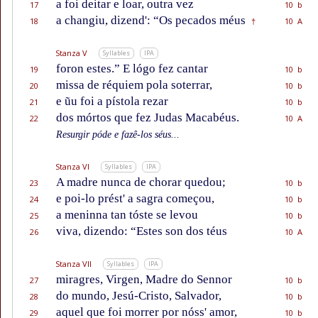
a foi deitar e loar, outra vez
17
10 b
a changiu, dizend': “Os pecados méus
18
10 A
†
Stanza V
Syllables
IPA
foron estes.” E lógo fez cantar
19
10 b
missa de réquiem pola soterrar,
20
10 b
e ũu foi a pístola rezar
21
10 b
dos mórtos que fez Judas Macabéus.
22
10 A
Resurgir póde e fazê-los séus...
Stanza VI
Syllables
IPA
A madre nunca de chorar quedou;
23
10 b
e poi-lo prést' a sagra começou,
24
10 b
a meninna tan tóste se levou
25
10 b
viva, dizendo: “Estes son dos téus
26
10 A
Stanza VII
Syllables
IPA
miragres, Virgen, Madre do Sennor
27
10 b
do mundo, Jesú-Cristo, Salvador,
28
10 b
aquel que foi morrer por nóss' amor,
29
10 b