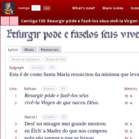
What's new?
Main index
Inde
Go
Cantiga
Cantiga 133
: Resurgir póde e fazê-los séus vivê-la Virgen
Lyrics
Music
Resources
Show all syllables
Show all IPA
Epigraph
Syllables
IPA
Esta é de como Santa María ressucitou ũa mininna que levar
Line
Refrain
Metrics
Syllables
IPA
Resurgir póde e fazê-los séus
1
10 A
vivê-la Virgen de que naceu Déus.
2
10 A
Stanza I
Syllables
IPA
Dest' un miragre mui grande mostrou
3
10 b
en Élch' a Madre do que nos comprou
4
10 b
polo séu sangue e que se leixou
5
10 b