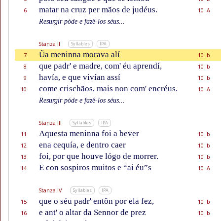
matar na cruz per mãos de judéus.
6
10 A
Resurgir póde e fazê-los séus...
Stanza II
Syllables
IPA
Ũa meninna morava alí
7
10 b
que padr' e madre, com' éu aprendí,
8
10 b
havía, e que vivían assí
9
10 b
come crischãos, mais non com' encréus.
10
10 A
Resurgir póde e fazê-los séus...
Stanza III
Syllables
IPA
Aquesta meninna foi a bever
11
10 b
ena cequía, e dentro caer
12
10 b
foi, por que houve lógo de morrer.
13
10 b
E con sospiros muitos e “ai éu”s
14
10 A
Stanza IV
Syllables
IPA
que o séu padr' entôn por ela fez,
15
10 b
e ant' o altar da Sennor de prez
16
10 b