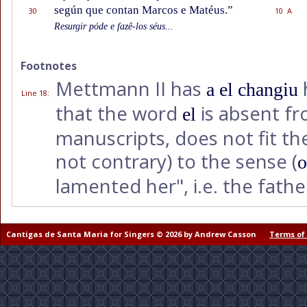
según que contan Marcos e Matéus.”
30
10 A
Resurgir póde e fazê-los séus...
Footnotes
Mettmann II has
a el changiu
Line 18
:
that the word
is absent f
el
manuscripts, does not fit t
not contrary) to the sense (
o
lamented her", i.e. the fath
Cantigas de Santa Maria for Singers © 2026 by Andrew Casson
Terms of