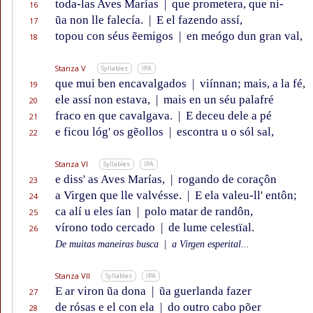
toda-las Aves Marías
|
que prometera, que ni-
16
ũa non lle falecía.
|
E el fazendo assí,
17
topou con séus ẽemigos
|
en meógo dun gran val,
18
Stanza V
Syllables
IPA
que mui ben encavalgados
|
viínnan; mais, a la fé,
19
ele assí non estava,
|
mais en un séu palafré
20
fraco en que cavalgava.
|
E deceu dele a pé
21
e ficou lóg' os gẽollos
|
escontra u o sól sal,
22
Stanza VI
Syllables
IPA
e diss' as Aves Marías,
|
rogando de coraçôn
23
a Virgen que lle valvésse.
|
E ela valeu-ll' entôn;
24
ca alí u eles ían
|
polo matar de randôn,
25
vírono todo cercado
|
de lume celestïal.
26
De muitas maneiras busca
|
a Virgen esperital...
Stanza VII
Syllables
IPA
E ar viron ũa dona
|
ũa guerlanda fazer
27
de rósas e el con ela
|
do outro cabo põer
28