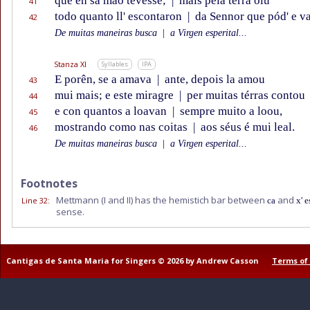
que en sa mão tevésse;
|
mais pela térra oiu
41
todo quanto ll' escontaron
|
da Sennor que pód' e va
42
De muitas maneiras busca
|
a Virgen esperital...
Stanza XI
Syllables
IPA
E porên, se a amava
|
ante, depois la amou
43
mui mais; e este miragre
|
per muitas térras contou
44
e con quantos a loavan
|
sempre muito a loou,
45
mostrando como nas coitas
|
aos séus é mui leal.
46
De muitas maneiras busca
|
a Virgen esperital...
Footnotes
Mettmann (I and II) has the hemistich bar between
and
Line 32
:
ca
x' e
sense.
Cantigas de Santa Maria for Singers © 2026 by Andrew Casson
Terms of