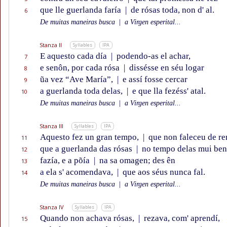
que lle guerlanda faría
|
de rósas toda, non d' al.
6
De muitas maneiras busca
|
a Virgen esperital...
Stanza II
Syllables
IPA
E aquesto cada día
|
podendo-as el achar,
7
e senôn, por cada rósa
|
dissésse en séu logar
8
ũa vez “Ave María”,
|
e assí fosse cercar
9
a guerlanda toda delas,
|
e que lla fezéss' atal.
10
De muitas maneiras busca
|
a Virgen esperital...
Stanza III
Syllables
IPA
Aquesto fez un gran tempo,
|
que non faleceu de re
11
que a guerlanda das rósas
|
no tempo delas mui ben
12
fazía, e a põía
|
na sa omagen; des ên
13
a ela s' acomendava,
|
que aos séus nunca fal.
14
De muitas maneiras busca
|
a Virgen esperital...
Stanza IV
Syllables
IPA
Quando non achava rósas,
|
rezava, com' aprendí,
15