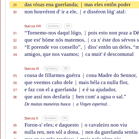
das rósas ena guerlanda;
|
mas eles entôn poder
29
non houvéron d' ir a ele,
|
e disséron lóg' atal:
30
Stanza VIII
Syllables
IPA
“Tornemo-nos daquí lógo,
|
pois esto non praz a D
31
que est' hóme nós matemos,
|
ca x' éste dos sérvos 
32
“E porende vos consello”,
|
diss' entôn un deles, “
33
amigos, que nos vaamos;
|
ca muit' é descomunal
34
Stanza IX
Syllables
IPA
cousa de fillarmos guérra
|
cona Madre do Sennor,
35
que veemos cabo dele
|
mais béla ca nulla flor,
36
e faz con el a guerlanda
|
e é sa ajudador,
37
que assí nos desfaría
|
ben com' a agua o sal.”
38
De muitas maneiras busca
|
a Virgen esperital...
Stanza X
Syllables
IPA
Foron-s' eles; e daquesto
|
o cavaleiro non viu
39
nulla ren, nen sól a dona,
|
nen da guerlanda sentiu
40