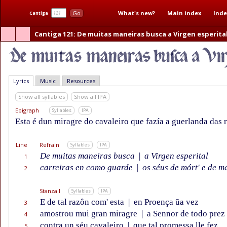
What's new?
Main index
Inde
Go
Cantiga
Cantiga 121
: De muitas maneiras busca a Virgen esperita
Lyrics
Music
Resources
Show all syllables
Show all IPA
Epigraph
Syllables
IPA
Esta é dun miragre do cavaleiro que fazía a guerlanda das 
Line
Refrain
Syllables
IPA
De muitas maneiras busca
|
a Virgen esperital
1
carreiras en como guarde
|
os séus de mórt' e de ma
2
Stanza I
Syllables
IPA
E de tal razôn com' esta
|
en Proença ũa vez
3
amostrou mui gran miragre
|
a Sennor de todo prez
4
contra un séu cavaleiro
|
que tal promessa lle fez
5