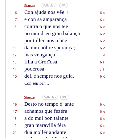
Stanza I
Syllables
IPA
Con ajuda nos vẽe
6
6' d
†
e con sa amparança
7
6' e
contra o que nos tẽe
8
6' d
no mund' en gran balança
9
6' e
por toller-nos o bẽe
10
6' d
da mui nóbre sperança;
11
6' e
mas vengança
12
3' e
filla a Grorïosa
13
6' f
poderosa
14
3' f
del, e sempre nos guía.
15
6' C
Con séu ben...
Stanza II
Syllables
IPA
Desto no tempo d' ante
16
6' d
achamos que fezéra
17
6' e
a do mui bon talante
18
6' d
gran maravilla féra
19
6' e
dũa mollér andante
20
6' d