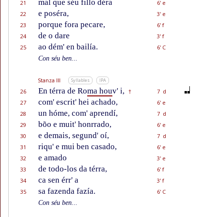
mal que séu fillo déra
21
6' e
e poséra,
22
3' e
porque fora pecare,
23
6' f
de o dare
24
3' f
ao dém' en bailía.
25
6' C
Con séu ben...
Stanza III
Syllables
IPA
En térra de Ro
ma hou
v' i,
26
7 d
†
com' escrit' hei achado,
27
6' e
un hóme, com' aprendí,
28
7 d
bõo e muit' honrrado,
29
6' e
e demais, segund' oí,
30
7 d
riqu' e mui ben casado,
31
6' e
e amado
32
3' e
de todo-los da térra,
33
6' f
ca sen érr' a
34
3' f
sa fazenda fazía.
35
6' C
Con séu ben...