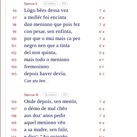
Stanza X
Syllables
IPA
Lógo bẽes dessa vez
96
7 d
a mollér foi encinta
97
6' e
dun meninno que pois fez
98
7 d
con pesar, sen enfinta,
99
6' e
por que o mui mais ca pez
100
7 d
negro nen que a tinta
101
6' e
del non quinta,
102
3' e
mais todo o meninno
103
6' f
fremosinno
104
3' f
depois haver devía.
105
6' C
Con séu ben...
Stanza XI
Syllables
IPA
Onde depois, sen mentir,
106
7 d
o démo de mal chẽo
107
6' e
aos doz' anos pedir
108
7 d
aquel meninno vẽo
109
6' e
a sa madre, sen falir,
110
7 d
e diss': “Ao quinzẽo
111
6' e