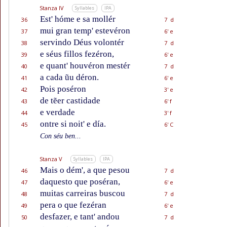
Stanza IV
Syllables
IPA
Est' hóme e sa mollér
36
7 d
mui gran temp' estevéron
37
6' e
servindo Déus volontér
38
7 d
e séus fillos fezéron,
39
6' e
e quant' houvéron mestér
40
7 d
a cada ũu déron.
41
6' e
Pois poséron
42
3' e
de tẽer castidade
43
6' f
e verdade
44
3' f
ontre si noit' e día.
45
6' C
Con séu ben...
Stanza V
Syllables
IPA
Mais o dém', a que pesou
46
7 d
daquesto que poséran,
47
6' e
muitas carreiras buscou
48
7 d
pera o que fezéran
49
6' e
desfazer, e tant' andou
50
7 d