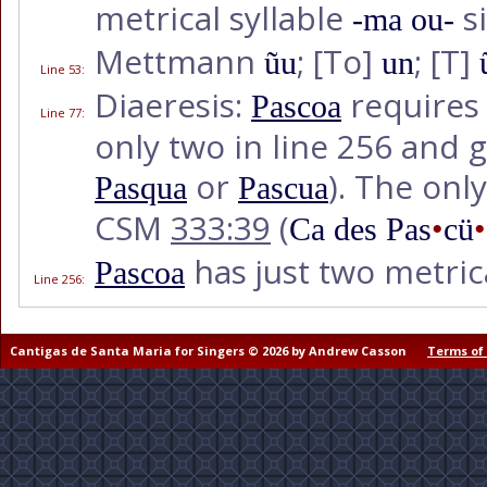
metrical syllable
si
-ma ou-
Mettmann
;
[To]
;
[T]
ũu
un
Line 53
:
Diaeresis:
requires 
Pascoa
Line 77
:
only two in line 256 and 
or
). The only
Pasqua
Pascua
CSM
333:39
(
Ca des Pas
•
cü
•
has just two metrica
Pascoa
Line 256
:
Cantigas de Santa Maria for Singers © 2026 by Andrew Casson
Terms of