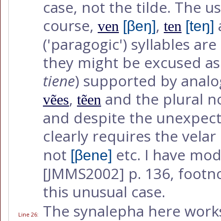
case, not the tilde. The u
course,
,
ven
[βeŋ]
ten
[teŋ]
('paragogic') syllables ar
they might be excused as 
tiene
) supported by analo
,
and the plural 
vẽes
tẽen
and despite the unexpect
clearly requires the velar 
not
etc. I have mod
[βene]
[JMMS2002]
p. 136, footno
this unusual case.
The synalepha here works
Line 26
: