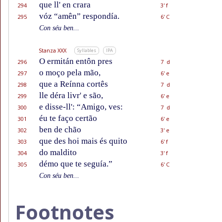
que ll' en crara
294
3' f
vóz “amên” respondía.
295
6' C
Con séu ben...
Stanza XXX
Syllables
IPA
O ermitán entôn pres
296
7 d
o moço pela mão,
297
6' e
que a Reínna cortês
298
7 d
lle déra livr' e são,
299
6' e
e disse-ll': “Amigo, ves:
300
7 d
éu te faço certão
301
6' e
ben de chão
302
3' e
que des hoi mais és quito
303
6' f
do maldito
304
3' f
démo que te seguía.”
305
6' C
Con séu ben...
Footnotes