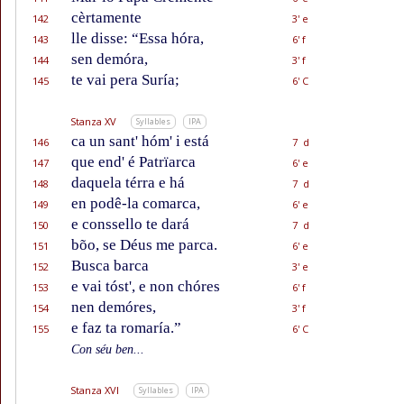
cèrtamente
142
3' e
lle disse: “Essa hóra,
143
6' f
sen demóra,
144
3' f
te vai pera Suría;
145
6' C
Stanza XV
Syllables
IPA
ca un sant' hóm' i está
146
7 d
que end' é Patrïarca
147
6' e
daquela térra e há
148
7 d
en podê-la comarca,
149
6' e
e conssello te dará
150
7 d
bõo, se Déus me parca.
151
6' e
Busca barca
152
3' e
e vai tóst', e non chóres
153
6' f
nen demóres,
154
3' f
e faz ta romaría.”
155
6' C
Con séu ben...
Stanza XVI
Syllables
IPA