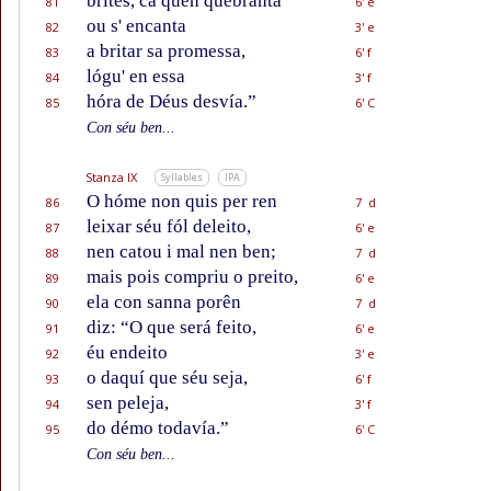
brites, ca quen quebranta
81
6' e
ou s' encanta
82
3' e
a britar sa promessa,
83
6' f
lógu' en essa
84
3' f
hóra de Déus desvía.”
85
6' C
Con séu ben...
Stanza IX
Syllables
IPA
O hóme non quis per ren
86
7 d
leixar séu fól deleito,
87
6' e
nen catou i mal nen ben;
88
7 d
mais pois compriu o preito,
89
6' e
ela con sanna porên
90
7 d
diz: “O que será feito,
91
6' e
éu endeito
92
3' e
o daquí que séu seja,
93
6' f
sen peleja,
94
3' f
do démo todavía.”
95
6' C
Con séu ben...