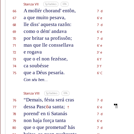
Stanza VII
Syllables
IPA
A mollér chorand' entôn,
66
7 d
a que muito pesava,
67
6' e
lle diss' aquesta razôn:
68
7 d
como o dém' andava
69
6' e
por britar sa profissôn;
70
7 d
mas que lle conssellava
71
6' e
e rogava
72
3' e
que o el non fezésse,
73
6' f
ca soubésse
74
3' f
que a Déus pesaría.
75
6' C
Con séu ben...
Stanza VIII
Syllables
IPA
“Demais, fésta será cras
76
7 d
dessa Pasc
ö
a santa;
77
6' e
†
porend' en ti Satanás
78
7 d
non haja força tanta
79
6' e
que o que prometud' hás
80
7 d