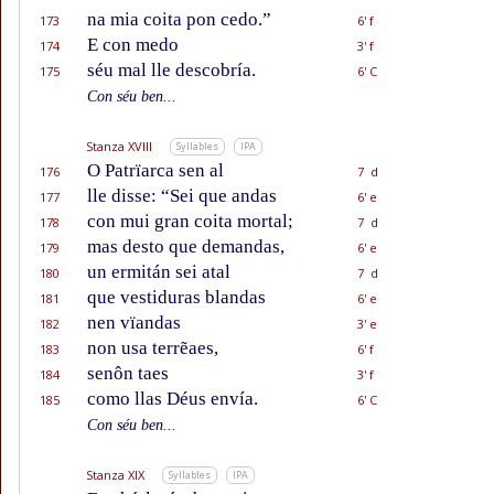
na mia coita pon cedo.”
173
6' f
E con medo
174
3' f
séu mal lle descobría.
175
6' C
Con séu ben...
Stanza XVIII
Syllables
IPA
O Patrïarca sen al
176
7 d
lle disse: “Sei que andas
177
6' e
con mui gran coita mortal;
178
7 d
mas desto que demandas,
179
6' e
un ermitán sei atal
180
7 d
que vestiduras blandas
181
6' e
nen vïandas
182
3' e
non usa terrẽaes,
183
6' f
senôn taes
184
3' f
como llas Déus envía.
185
6' C
Con séu ben...
Stanza XIX
Syllables
IPA