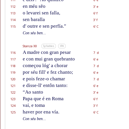
en méu sẽo
112
3' e
o levarei sen falla,
113
6' f
sen baralla
114
3' f
d' outre e sen perfía.”
115
6' C
Con séu ben...
Stanza XII
Syllables
IPA
A madre con gran pesar
116
7 d
e con mui gran quebranto
117
6' e
começou lóg' a chorar
118
7 d
por séu fill' e fez chanto;
119
6' e
e pois feze-o chamar
120
7 d
e disse-ll' entôn tanto:
121
6' e
“Ao santo
122
3' e
Papa que é en Roma
123
6' f
vai, e toma
124
3' f
haver por ena vía.
125
6' C
Con séu ben...