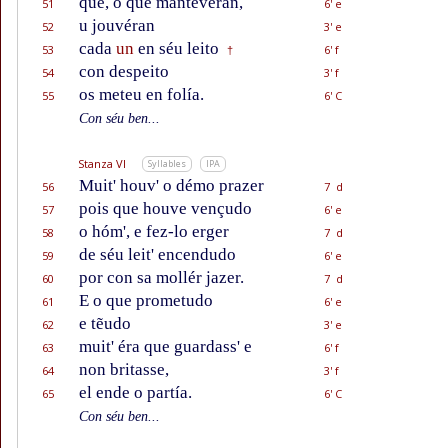
que, o que mantevéran,
51
6' e
u jouvéran
52
3' e
cada
un
en séu leito
53
6' f
†
con despeito
54
3' f
os meteu en folía.
55
6' C
Con séu ben...
Stanza VI
Syllables
IPA
Muit' houv' o démo prazer
56
7 d
pois que houve vençudo
57
6' e
o hóm', e fez-lo erger
58
7 d
de séu leit' encendudo
59
6' e
por con sa mollér jazer.
60
7 d
E o que prometudo
61
6' e
e tẽudo
62
3' e
muit' éra que guardass' e
63
6' f
non britasse,
64
3' f
el ende o partía.
65
6' C
Con séu ben...