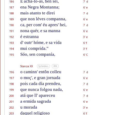
E achá-lo-ás, ben sei,
186
7 d
ena Negra Montanna;
187
6' e
mais atanto te direi
188
7 d
que non léves companna,
189
6' e
ca, per com' éu apres' hei,
190
7 d
nona quér, e sa manna
191
6' e
é estranna
192
3' e
d' outr' hóme, e sa vida
193
6' f
mui comprida.”
194
3' f
Sóo, sen companía,
195
6' C
Stanza XX
Syllables
IPA
o caminn' entôn colleu
196
7 d
o moç', e gran jornada
197
6' e
pois cada día prendeu,
198
7 d
que nunca folgou nada,
199
6' e
atá que ll' apareceu
200
7 d
a ermida sagrada
201
6' e
u morada
202
3' e
daquel religïoso
203
6' f