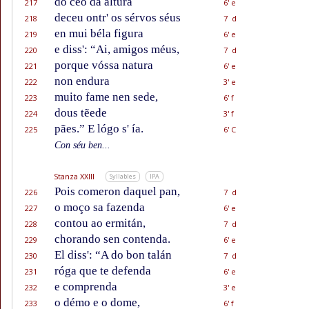
do céo da altura
217
6' e
deceu ontr' os sérvos séus
218
7 d
en mui béla figura
219
6' e
e diss': “Ai, amigos méus,
220
7 d
porque vóssa natura
221
6' e
non endura
222
3' e
muito fame nen sede,
223
6' f
dous tẽede
224
3' f
pães.” E lógo s' ía.
225
6' C
Con séu ben...
Stanza XXIII
Syllables
IPA
Pois comeron daquel pan,
226
7 d
o moço sa fazenda
227
6' e
contou ao ermitán,
228
7 d
chorando sen contenda.
229
6' e
El diss': “A do bon talán
230
7 d
róga que te defenda
231
6' e
e comprenda
232
3' e
o démo e o dome,
233
6' f