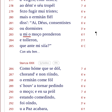
ao dém' e séu tropél
278
7 d
fezo fugir mui tristes;
279
6' e
mais o ermitán fïél
280
7 d
diss': “Ai, Déus, consentistes
281
6' e
ou dormistes
282
3' e
u
mi o
moço prenderon
283
6' f
e tolleron,
284
3' f
que ante mi siía?”
285
6' C
Con séu ben...
Stanza XXIX
Syllables
IPA
Como hóme que se dól,
286
7 d
chorand' e non riíndo,
287
6' e
o ermitán come fól
288
7 d
s' houv' a tornar pedindo
289
6' e
o moço; e en sa pról
290
7 d
estando comedindo,
291
6' e
foi oíndo,
292
3' e
u a Paz acabara,
293
6' f