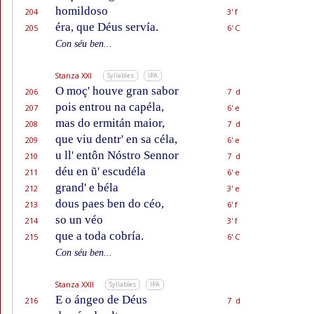
homildoso
204
3' f
éra, que Déus servía.
205
6' C
Con séu ben...
Stanza XXI
Syllables
IPA
O moç' houve gran sabor
206
7 d
pois entrou na capéla,
207
6' e
mas do ermitán maior,
208
7 d
que viu dentr' en sa céla,
209
6' e
u ll' entôn Nóstro Sennor
210
7 d
déu en ũ' escudéla
211
6' e
grand' e béla
212
3' e
dous paes ben do céo,
213
6' f
so un véo
214
3' f
que a toda cobría.
215
6' C
Con séu ben...
Stanza XXII
Syllables
IPA
E o ángeo de Déus
216
7 d