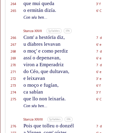
que mui queda
264
3' f
o ermitán dizía.
265
6' C
Con séu ben...
Stanza XXVII
Syllables
IPA
Com' a hestórïa diz,
266
7 d
u dïabres levavan
267
6' e
o moç' e como perdiz
268
7 d
assí o depenavan,
269
6' e
viron a Emperadriz
270
7 d
do Céo, que dultavan,
271
6' e
e leixavan
272
3' e
o moço e fugían,
273
6' f
ca sabían
274
3' f
que llo non leixaría.
275
6' C
Con séu ben...
Stanza XXVIII
Syllables
IPA
Pois que tolleu o donzél
276
7 d
a Virgen, com' oístes,
277
6' e