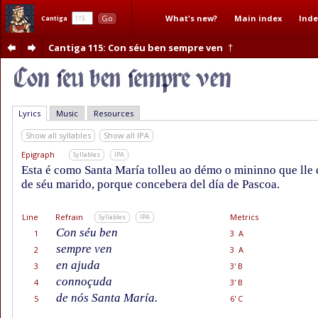
What's new?
Main index
Inde
Go
Cantiga
Cantiga 115
: Con séu ben sempre ven
†
Lyrics
Music
Resources
Show all syllables
Show all IPA
Epigraph
Syllables
IPA
Esta é como Santa María tolleu ao démo o mininno que lle
de séu marido, porque concebera del día de Pascoa.
Line
Refrain
Metrics
Syllables
IPA
Con séu ben
1
3 A
sempre ven
2
3 A
en ajuda
3
3' B
connoçuda
4
3' B
de nós Santa María.
5
6' C