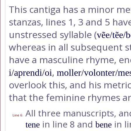
This cantiga has a minor metr
stanzas, lines 1, 3 and 5 ha
unstressed syllable (
vẽe/tẽe/b
whereas in all subsequent s
have a masculine rhyme, endi
,
i/aprendi/oi
moller/volonter/mes
overlook this, and his metri
that the feminine rhymes a
All three manuscripts, 
Line 6
:
in line 8 and
in l
tene
bene