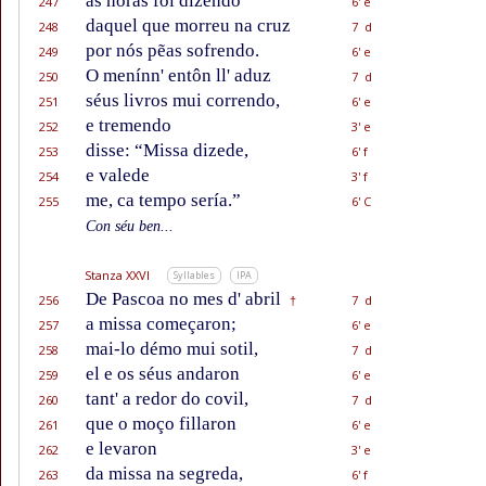
as hóras foi dizendo
247
6' e
daquel que morreu na cruz
248
7 d
por nós pẽas sofrendo.
249
6' e
O menínn' entôn ll' aduz
250
7 d
séus livros mui correndo,
251
6' e
e tremendo
252
3' e
disse: “Missa dizede,
253
6' f
e valede
254
3' f
me, ca tempo sería.”
255
6' C
Con séu ben...
Stanza XXVI
Syllables
IPA
De Pascoa no mes d' abril
256
7 d
†
a missa começaron;
257
6' e
mai-lo démo mui sotil,
258
7 d
el e os séus andaron
259
6' e
tant' a redor do covil,
260
7 d
que o moço fillaron
261
6' e
e levaron
262
3' e
da missa na segreda,
263
6' f