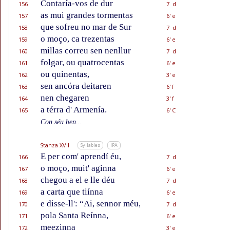
Contaría-vos de dur
156
7 d
as mui grandes tormentas
157
6' e
que sofreu no mar de Sur
158
7 d
o moço, ca trezentas
159
6' e
millas correu sen nenllur
160
7 d
folgar, ou quatrocentas
161
6' e
ou quinentas,
162
3' e
sen ancóra deitaren
163
6' f
nen chegaren
164
3' f
a térra d' Armenía.
165
6' C
Con séu ben...
Stanza XVII
Syllables
IPA
E per com' aprendí éu,
166
7 d
o moço, muit' aginna
167
6' e
chegou a el e lle déu
168
7 d
a carta que tiínna
169
6' e
e disse-ll': “Ai, sennor méu,
170
7 d
pola Santa Reínna,
171
6' e
meezinna
172
3' e