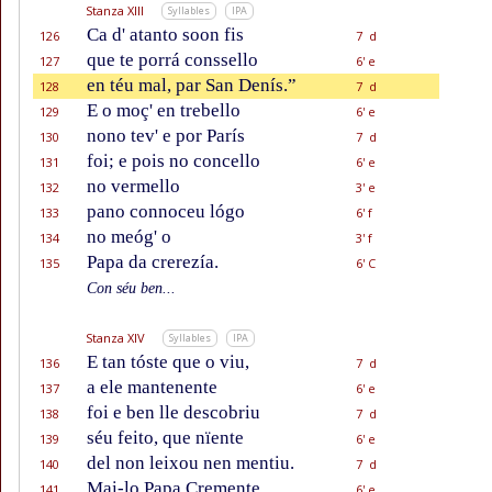
Stanza XIII
Syllables
IPA
Ca d' atanto soon fis
126
7 d
que te porrá conssello
127
6' e
en téu mal, par San Denís.”
128
7 d
E o moç' en trebello
129
6' e
nono tev' e por París
130
7 d
foi; e pois no concello
131
6' e
no vermello
132
3' e
pano connoceu lógo
133
6' f
no meóg' o
134
3' f
Papa da crerezía.
135
6' C
Con séu ben...
Stanza XIV
Syllables
IPA
E tan tóste que o viu,
136
7 d
a ele mantenente
137
6' e
foi e ben lle descobriu
138
7 d
séu feito, que nïente
139
6' e
del non leixou nen mentiu.
140
7 d
Mai-lo Papa Cremente
141
6' e