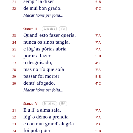
sempr' ía dizer
21
5 B
de mui bon grado.
22
4' C
Macar hóme per folía...
Stanza III
Syllables
IPA
Quand' esto fazer quería,
23
7' A
nunca os sinos tangía,
24
7' A
e lóg' as pórtas abría
25
7' A
por ir a fazer
26
5 B
o desguisado;
27
4' C
mas no río que soía
28
7' A
passar foi morrer
29
5 B
dentr' afogado.
30
4' C
Macar hóme per folía...
Stanza IV
Syllables
IPA
E u ll' a alma saía,
31
7' A
lóg' o démo a prendía
32
7' A
e con mui grand' alegría
33
7' A
foi pola põer
34
5 B