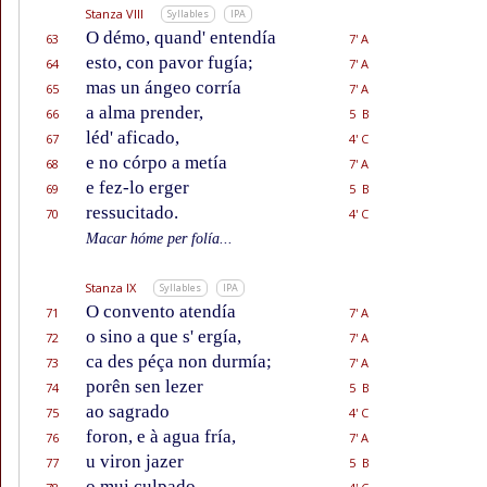
Stanza VIII
Syllables
IPA
O démo, quand' entendía
63
7' A
esto, con pavor fugía;
64
7' A
mas un ángeo corría
65
7' A
a alma prender,
66
5 B
léd' aficado,
67
4' C
e no córpo a metía
68
7' A
e fez-lo erger
69
5 B
ressucitado.
70
4' C
Macar hóme per folía...
Stanza IX
Syllables
IPA
O convento atendía
71
7' A
o sino a que s' ergía,
72
7' A
ca des péça non durmía;
73
7' A
porên sen lezer
74
5 B
ao sagrado
75
4' C
foron, e à agua fría,
76
7' A
u viron jazer
77
5 B
o mui culpado.