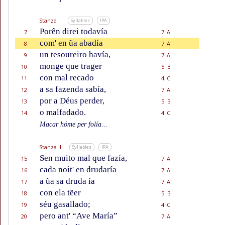
Stanza I
Syllables
IPA
Porên direi todavía
7
7' A
com' en ũa abadía
8
7' A
un tesoureiro havía,
9
7' A
monge que trager
10
5 B
con mal recado
11
4' C
a sa fazenda sabía,
12
7' A
por a Déus perder,
13
5 B
o malfadado.
14
4' C
Macar hóme per folía...
Stanza II
Syllables
IPA
Sen muito mal que fazía,
15
7' A
cada noit' en drudaría
16
7' A
a ũa sa druda ía
17
7' A
con ela tẽer
18
5 B
séu gasallado;
19
4' C
pero ant' “Ave María”
20
7' A