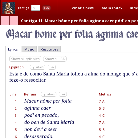
What's new?
Main index
Inde
Go
Cantiga
Cantiga 11
: Macar hóme per folía aginna caer pód' en pe
Lyrics
Music
Resources
Show all syllables
Show all IPA
Epigraph
Syllables
IPA
Esta é de como Santa María tolleu a alma do monge que s' 
feze-o ressocitar.
Line
Refrain
Metrics
Syllables
IPA
Macar hóme per folía
1
7' A
aginna caer
2
5 B
pód' en pecado,
3
4' C
do ben de Santa María
4
7' A
non dev' a seer
5
5 B
desasperado.
6
4' C