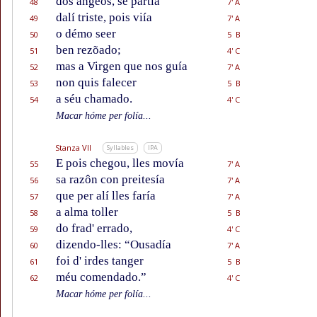
dos ángeos, se partía
48
7' A
dalí triste, pois viía
49
7' A
o démo seer
50
5 B
ben rezõado;
51
4' C
mas a Virgen que nos guía
52
7' A
non quis falecer
53
5 B
a séu chamado.
54
4' C
Macar hóme per folía...
Stanza VII
Syllables
IPA
E pois chegou, lles movía
55
7' A
sa razôn con preitesía
56
7' A
que per alí lles faría
57
7' A
a alma toller
58
5 B
do frad' errado,
59
4' C
dizendo-lles: “Ousadía
60
7' A
foi d' irdes tanger
61
5 B
méu comendado.”
62
4' C
Macar hóme per folía...