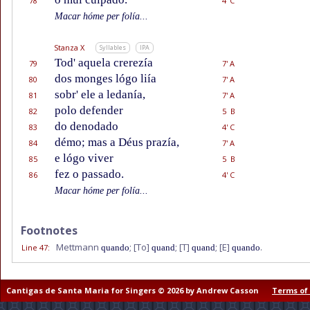
78
4' C
Macar hóme per folía...
Stanza X
Syllables
IPA
Tod' aquela crerezía
79
7' A
dos monges lógo liía
80
7' A
sobr' ele a ledanía,
81
7' A
polo defender
82
5 B
do denodado
83
4' C
démo; mas a Déus prazía,
84
7' A
e lógo viver
85
5 B
fez o passado.
86
4' C
Macar hóme per folía...
Footnotes
Mettmann
;
[To]
;
[T]
;
[E]
.
Line 47
:
quando
quand
quand
quando
Cantigas de Santa Maria for Singers © 2026 by Andrew Casson
Terms of