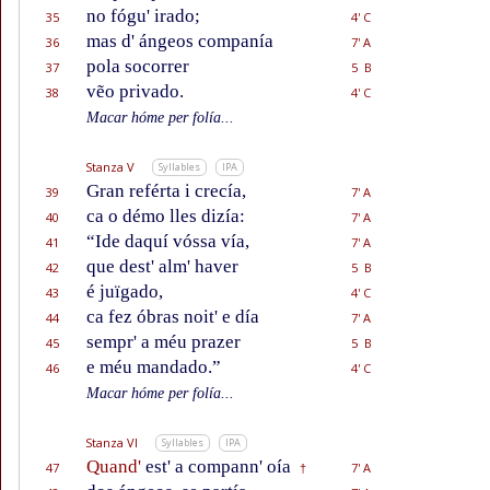
no fógu' irado;
35
4' C
mas d' ángeos companía
36
7' A
pola socorrer
37
5 B
vẽo privado.
38
4' C
Macar hóme per folía...
Stanza V
Syllables
IPA
Gran reférta i crecía,
39
7' A
ca o démo lles dizía:
40
7' A
“Ide daquí vóssa vía,
41
7' A
que dest' alm' haver
42
5 B
é juïgado,
43
4' C
ca fez óbras noit' e día
44
7' A
sempr' a méu prazer
45
5 B
e méu mandado.”
46
4' C
Macar hóme per folía...
Stanza VI
Syllables
IPA
Quand'
est' a compann' oía
47
7' A
†