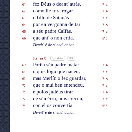
fez Déus o deant' atrás,
61
7 c
como lle fora rogar
62
7 A
o fillo de Satanás
63
7 c
por en vergonna deitar
64
7 A
a séu padre Caïfás,
65
7 c
que ant' o non criía.
66
6' B
Dereit' é de s' end' achar...
Stanza X
Syllables
IPA
Porên séu padre matar
67
7 A
o quis lógo que naceu;
68
7 c
mas Merlín o fez guardar,
69
7 A
que o mui ben entendeu,
70
7 c
e polos judéus tirar
71
7 A
de séu érro, pois creceu,
72
7 c
con el os convertía.
73
6' B
Dereit' é de s' end' achar...