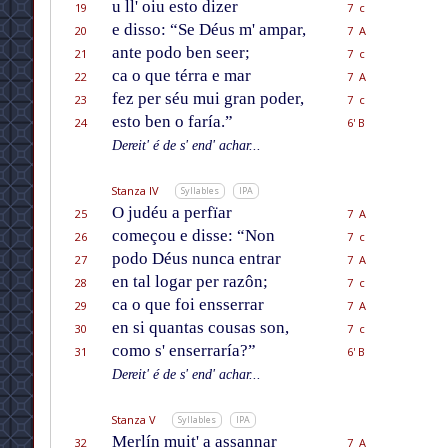
u ll' oiu esto dizer
19
7 c
e disso: “Se Déus m' ampar,
20
7 A
ante podo ben seer;
21
7 c
ca o que térra e mar
22
7 A
fez per séu mui gran poder,
23
7 c
esto ben o faría.”
24
6' B
Dereit' é de s' end' achar...
Stanza IV
Syllables
IPA
O judéu a perfïar
25
7 A
começou e disse: “Non
26
7 c
podo Déus nunca entrar
27
7 A
en tal logar per razôn;
28
7 c
ca o que foi ensserrar
29
7 A
en si quantas cousas son,
30
7 c
como s' enserraría?”
31
6' B
Dereit' é de s' end' achar...
Stanza V
Syllables
IPA
Merlín muit' a assannar
32
7 A