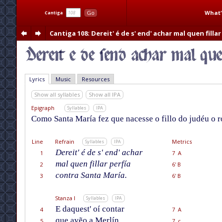
What'
Go
Cantiga
Cantiga 108
: Dereit' é de s' end' achar mal quen fillar
Lyrics
Music
Resources
Show all syllables
Show all IPA
Epigraph
Syllables
IPA
Como Santa María fez que nacesse o fillo do judéu o ro
Line
Refrain
Metrics
Syllables
IPA
Dereit' é de s' end' achar
1
7 A
mal quen fillar perfía
2
6' B
contra Santa María.
3
6' B
Stanza I
Syllables
IPA
E daquest' oí contar
4
7 A
que avẽo a Merlín
5
7 c