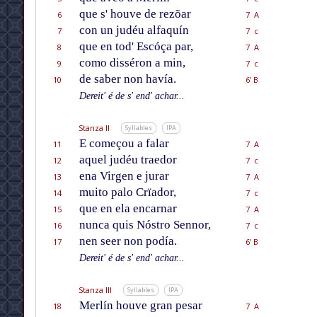
que s' houve de rezõar
6
7 A
con un judéu alfaquín
7
7 c
que en tod' Escóça par,
8
7 A
como disséron a min,
9
7 c
de saber non havía.
10
6' B
Dereit' é de s' end' achar...
Stanza II
Syllables
IPA
E começou a falar
11
7 A
aquel judéu traedor
12
7 c
ena Virgen e jurar
13
7 A
muito palo Crïador,
14
7 c
que en ela encarnar
15
7 A
nunca quis Nóstro Sennor,
16
7 c
nen seer non podía.
17
6' B
Dereit' é de s' end' achar...
Stanza III
Syllables
IPA
Merlín houve gran pesar
18
7 A