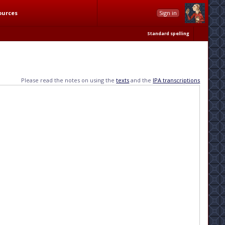
ources
Sign in
Standard spelling
Please read the notes on using the
texts
and the
IPA transcriptions