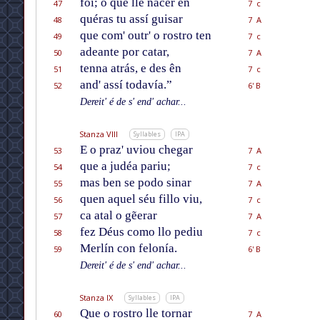
foi; o que lle nacer ên
47
7 c
quéras tu assí guisar
48
7 A
que com' outr' o rostro ten
49
7 c
adeante por catar,
50
7 A
tenna atrás, e des ên
51
7 c
and' assí todavía.”
52
6' B
Dereit' é de s' end' achar...
Stanza VIII
Syllables
IPA
E o praz' uviou chegar
53
7 A
que a judéa pariu;
54
7 c
mas ben se podo sinar
55
7 A
quen aquel séu fillo viu,
56
7 c
ca atal o gẽerar
57
7 A
fez Déus como llo pediu
58
7 c
Merlín con felonía.
59
6' B
Dereit' é de s' end' achar...
Stanza IX
Syllables
IPA
Que o rostro lle tornar
60
7 A