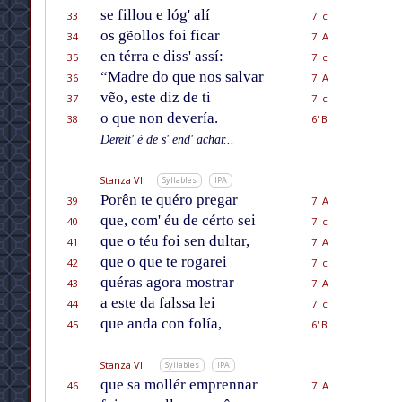
se fillou e lóg' alí
33
7 c
os gẽollos foi ficar
34
7 A
en térra e diss' assí:
35
7 c
“Madre do que nos salvar
36
7 A
vẽo, este diz de ti
37
7 c
o que non devería.
38
6' B
Dereit' é de s' end' achar...
Stanza VI
Syllables
IPA
Porên te quéro pregar
39
7 A
que, com' éu de cérto sei
40
7 c
que o téu foi sen dultar,
41
7 A
que o que te rogarei
42
7 c
quéras agora mostrar
43
7 A
a este da falssa lei
44
7 c
que anda con folía,
45
6' B
Stanza VII
Syllables
IPA
que sa mollér emprennar
46
7 A