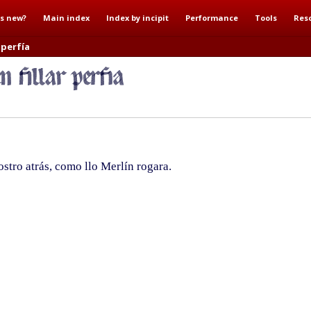
s new?
Main index
Index by incipit
Performance
Tools
Res
 perfía
stro atrás, como llo Merlín rogara.