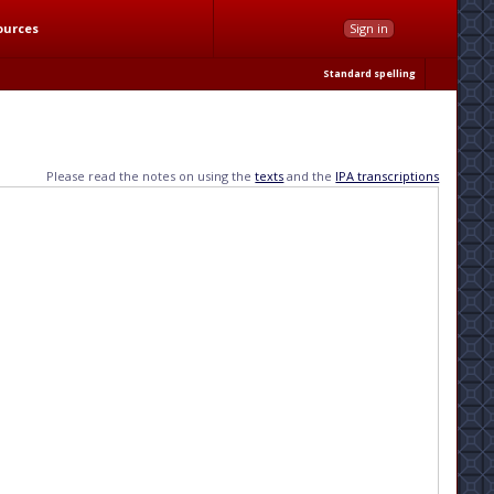
ources
Sign in
Standard spelling
Please read the notes on using the
texts
and the
IPA transcriptions