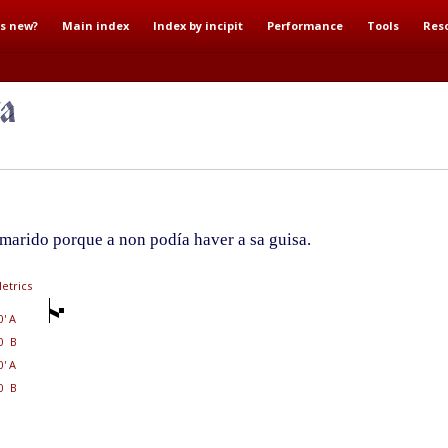
s new?
Main index
Index by incipit
Performance
Tools
Res
arido porque a non podía haver a sa guisa.
etrics
0' A
0 B
0' A
0 B