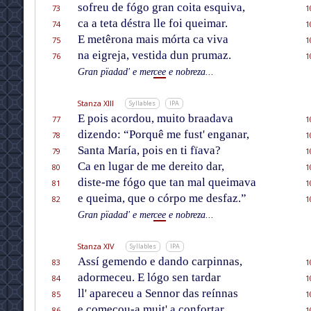
sofreu de fógo gran coita esquiva,
73
1
ca a teta déstra lle foi queimar.
74
1
E metêrona mais mórta ca viva
75
1
na eigreja, vestida dun prumaz.
76
1
Gran pïadad' e mer
cee
e nobreza...
Stanza XIII
Syllables
IPA
E pois acordou, muito braadava
77
1
dizendo: “Porquê me fust' enganar,
78
1
Santa María, pois en ti fïava?
79
1
Ca en lugar de me dereito dar,
80
1
diste-me fógo que tan mal queimava
81
1
e queima, que o córpo me desfaz.”
82
1
Gran pïadad' e mer
cee
e nobreza...
Stanza XIV
Syllables
IPA
Assí gemendo e dando carpinnas,
83
1
adormeceu. E lógo sen tardar
84
1
ll' apareceu a Sennor das reínnas
85
1
e começou-a muit' a confortar
86
1