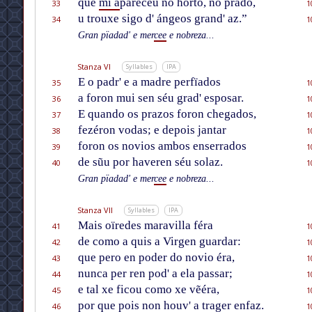
que
mi a
pareceu no hórto, no prado,
33
1
u trouxe sigo d' ángeos grand' az.”
34
1
Gran pïadad' e mer
cee
e nobreza...
Stanza VI
Syllables
IPA
E o padr' e a madre perfïados
35
1
a foron mui sen séu grad' esposar.
36
1
E quando os prazos foron chegados,
37
1
fezéron vodas; e depois jantar
38
1
foron os novios ambos enserrados
39
1
de sũu por haveren séu solaz.
40
1
Gran pïadad' e mer
cee
e nobreza...
Stanza VII
Syllables
IPA
Mais oïredes maravilla féra
41
1
de como a quis a Virgen guardar:
42
1
que pero en poder do novio éra,
43
1
nunca per ren pod' a ela passar;
44
1
e tal xe ficou como xe vẽéra,
45
1
por que pois non houv' a trager enfaz.
46
1