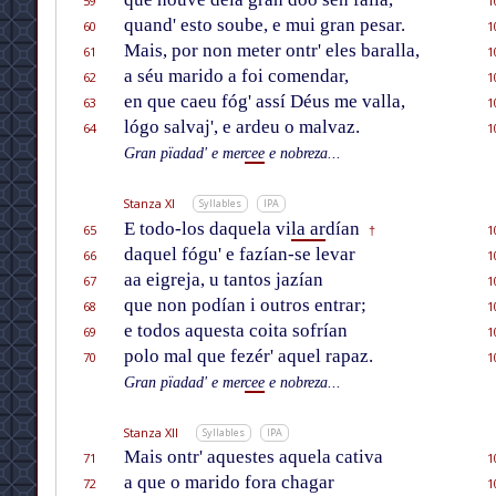
59
1
quand' esto soube, e mui gran pesar.
60
1
Mais, por non meter ontr' eles baralla,
61
1
a séu marido a foi comendar,
62
1
en que caeu fóg' assí Déus me valla,
63
1
lógo salvaj', e ardeu o malvaz.
64
1
Gran pïadad' e mer
cee
e nobreza...
Stanza XI
Syllables
IPA
E todo-los daquela vi
la ar
dían
65
1
†
daquel fógu' e fazían-se levar
66
1
aa eigreja, u tantos jazían
67
1
que non podían i outros entrar;
68
1
e todos aquesta coita sofrían
69
1
polo mal que fezér' aquel rapaz.
70
1
Gran pïadad' e mer
cee
e nobreza...
Stanza XII
Syllables
IPA
Mais ontr' aquestes aquela cativa
71
1
a que o marido fora chagar
72
1