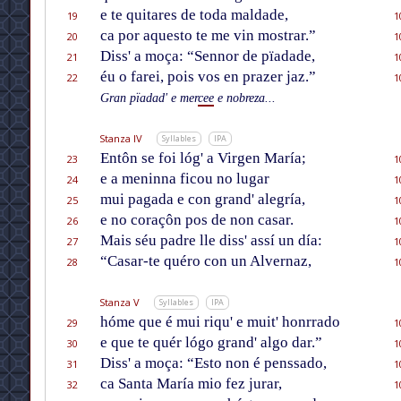
e te quitares de toda maldade,
19
1
ca por aquesto te me vin mostrar.”
20
1
Diss' a moça: “Sennor de pïadade,
21
1
éu o farei, pois vos en prazer jaz.”
22
1
Gran pïadad' e mer
cee
e nobreza...
Stanza IV
Syllables
IPA
Entôn se foi lóg' a Virgen María;
23
1
e a meninna ficou no lugar
24
1
mui pagada e con grand' alegría,
25
1
e no coraçôn pos de non casar.
26
1
Mais séu padre lle diss' assí un día:
27
1
“Casar-te quéro con un Alvernaz,
28
1
Stanza V
Syllables
IPA
hóme que é mui riqu' e muit' honrrado
29
1
e que te quér lógo grand' algo dar.”
30
1
Diss' a moça: “Esto non é penssado,
31
1
ca Santa María mio fez jurar,
32
1