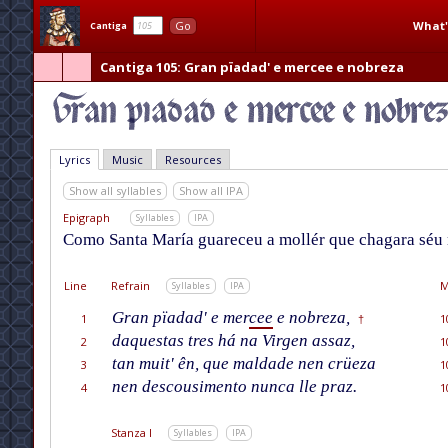
What'
Go
Cantiga
Cantiga 105
: Gran pïadad' e mercee e nobreza
Lyrics
Music
Resources
Show all syllables
Show all IPA
Epigraph
Syllables
IPA
Como Santa María guareceu a mollér que chagara séu m
Line
Refrain
M
Syllables
IPA
Gran pïadad' e mer
cee
e nobreza,
1
1
†
daquestas tres há na Virgen assaz,
2
1
tan muit' ên, que maldade nen crüeza
3
1
nen descousimento nunca lle praz.
4
1
Stanza I
Syllables
IPA