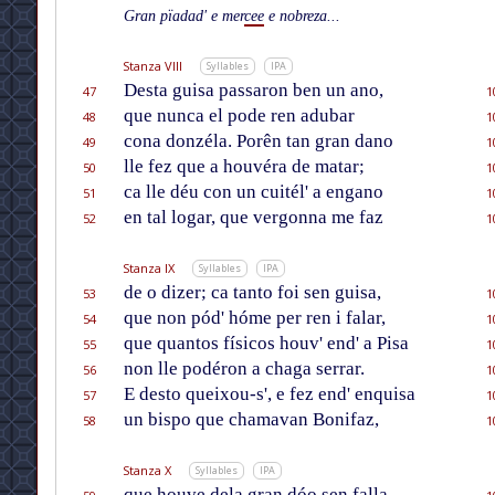
Gran pïadad' e mer
cee
e nobreza...
Stanza VIII
Syllables
IPA
Desta guisa passaron ben un ano,
47
1
que nunca el pode ren adubar
48
1
cona donzéla. Porên tan gran dano
49
1
lle fez que a houvéra de matar;
50
1
ca lle déu con un cuitél' a engano
51
1
en tal logar, que vergonna me faz
52
1
Stanza IX
Syllables
IPA
de o dizer; ca tanto foi sen guisa,
53
1
que non pód' hóme per ren i falar,
54
1
que quantos físicos houv' end' a Pisa
55
1
non lle podéron a chaga serrar.
56
1
E desto queixou-s', e fez end' enquisa
57
1
un bispo que chamavan Bonifaz,
58
1
Stanza X
Syllables
IPA
que houve dela gran dóo sen falla,