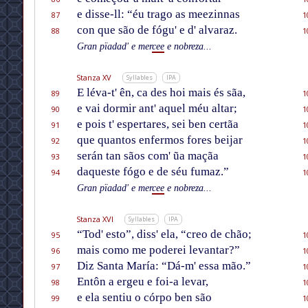
e disse-ll: “éu trago as meezinnas
87
1
con que são de fógu' e d' alvaraz.
88
1
Gran pïadad' e mer
cee
e nobreza...
Stanza XV
Syllables
IPA
E léva-t' ên, ca des hoi mais és sãa,
89
1
e vai dormir ant' aquel méu altar;
90
1
e pois t' espertares, sei ben certãa
91
1
que quantos enfermos fores beijar
92
1
serán tan sãos com' ũa maçãa
93
1
daqueste fógo e de séu fumaz.”
94
1
Gran pïadad' e mer
cee
e nobreza...
Stanza XVI
Syllables
IPA
“Tod' esto”, diss' ela, “creo de chão;
95
1
mais como me poderei levantar?”
96
1
Diz Santa María: “Dá-m' essa mão.”
97
1
Entôn a ergeu e foi-a levar,
98
1
e ela sentiu o córpo ben são
99
1