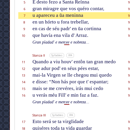
E desto fezo a Santa Reínna
5
1
gran miragre que vos quéro contar,
6
1
u apareceu a ũa meninna
7
1
en un hórto u fora trebellar,
8
1
en cas de séu padr' en ũa cortinna
9
1
que havía ena vila d' Arraz.
10
1
Gran pïadad' e mer
cee
e nobreza...
Stanza II
Syllables
IPA
Quando a viu houv' entôn tan gran medo
11
1
que adur pod' en séus pées estar,
12
1
mai-la Virgen se lle chegou mui quedo
13
1
e disse: “Non hás por que t' espantar;
14
1
mais se me crevéres, irás mui cedo
15
1
u verás méu Fill' e min faz a faz.
16
1
Gran pïadad' e mer
cee
e nobreza...
Stanza III
Syllables
IPA
Esto será se ta virgĩidade
17
1
quiséres toda ta vida guardar
18
1