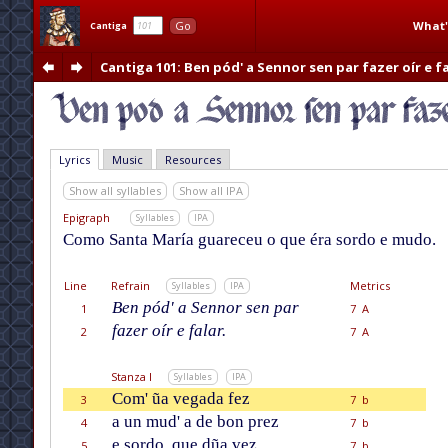
What'
Go
Cantiga
Cantiga 101
: Ben pód' a Sennor sen par fazer oír e f
Lyrics
Music
Resources
Show all syllables
Show all IPA
Epigraph
Syllables
IPA
Como Santa María guareceu o que éra sordo e mudo.
Line
Refrain
Metrics
Syllables
IPA
Ben pód' a Sennor sen par
1
7 A
fazer oír e falar.
2
7 A
Stanza I
Syllables
IPA
Com' ũa vegada fez
3
7 b
a un mud' a de bon prez
4
7 b
e sordo, que dũa vez
5
7 b