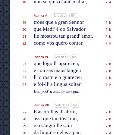
non se quis d' ant' o altar,
18
7 A
Stanza V
Syllables
IPA
trões que a gran Sennor
19
7 b
que Madr' é do Salvador
20
7 b
lle mostrou tan grand' amor,
21
7 b
como vos quéro contar,
22
7 A
Stanza VI
Syllables
IPA
que lógo ll' apareceu,
23
7 b
e con sas mãos tangeu
24
7 b
ll' o rostr' e o guareceu
25
7 b
e foi-ll' a lingua soltar.
26
7 A
Ben pód' a Sennor sen par...
Stanza VII
Syllables
IPA
E as orellas ll' abriu,
27
7 b
assí que tan tóst' oiu,
28
7 b
e o sángui lle saiu
29
7 b
da lingu' e delas a par,
30
7 A