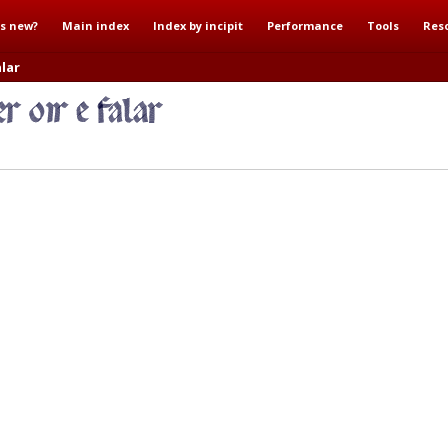
s new?
Main index
Index by incipit
Performance
Tools
Res
alar