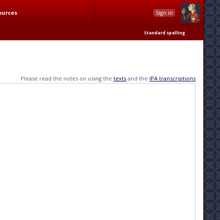
ources
Sign in
Standard spelling
Please read the notes on using the
texts
and the
IPA transcriptions