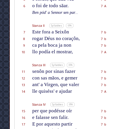
o foi de todo sãar.
6
7 A
Ben pód' a Sennor sen par...
Stanza II
Syllables
IPA
Este fora a Seixôn
7
7 b
rogar Déus no coraçôn,
8
7 b
ca pela boca ja non
9
7 b
llo podía el mostrar,
10
7 A
Stanza III
Syllables
IPA
senôn por sinas fazer
11
7 b
con sas mãos, e gemer
12
7 b
ant' a Virgen, que valer
13
7 b
lle quiséss' e ajudar
14
7 A
Stanza IV
Syllables
IPA
per que podésse oír
15
7 b
e falasse sen falir.
16
7 b
E por aquesto partir
17
7 b