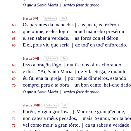
O que a Santa María
|
serviço fezér de grado...
Stanza XVI
Syllables
IPA
Os parentes da manceba
|
aas justiças fezéron
63
queixume; e eles lógo
|
aquel mancebo preséron
64
e, sen saber a verdade,
|
aa forca con el déron.
65
E el, pois viu que sería
|
de tod' en tod' enforcado,
66
Stanza XVII
Syllables
IPA
fezo a oraçôn lógo
|
muit' e dos ollos chorando,
67
e diss': “Ai, Santa María
|
de Vila-Sirga, e quando
68
éu fui ena ta igreja,
|
por méus dinneiros, estando,
69
comprei pera a ta óbra
|
un bon canto, hei-cho dado
70
O que a Santa María
|
serviço fezér de grado...
Stanza XVIII
Syllables
IPA
Porên, Virgen grorïosa,
|
Madre de gran pïedade,
71
non cates a méus pecados,
|
mais, Sennor, por ta b
72
vei como moir' a gran tórto,
|
ca tu sabes a verdade
73