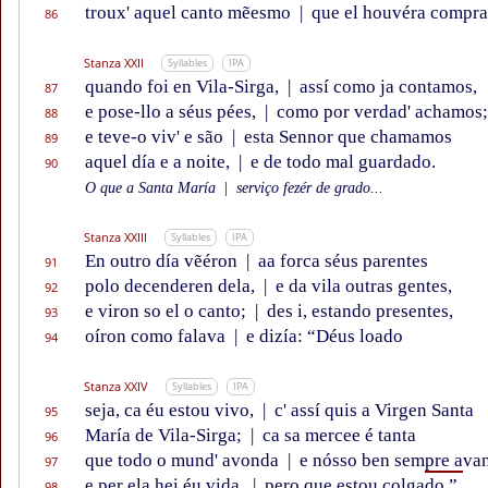
troux' aquel canto mẽesmo
|
que el houvéra compr
86
Stanza XXII
Syllables
IPA
quando foi en Vila-Sirga,
|
assí como ja contamos,
87
e pose-llo a séus pées,
|
como por verdad' achamos;
88
e teve-o viv' e são
|
esta Sennor que chamamos
89
aquel día e a noite,
|
e de todo mal guardado.
90
O que a Santa María
|
serviço fezér de grado...
Stanza XXIII
Syllables
IPA
En outro día vẽéron
|
aa forca séus parentes
91
polo decenderen dela,
|
e da vila outras gentes,
92
e viron so el o canto;
|
des i, estando presentes,
93
oíron como falava
|
e dizía: “Déus loado
94
Stanza XXIV
Syllables
IPA
seja, ca éu estou vivo,
|
c' assí quis a Virgen Santa
95
María de Vila-Sirga;
|
ca sa mercee é tanta
96
que todo o mund' avonda
|
e nósso ben sem
pre a
van
97
e per ela hei éu vida,
|
pero que estou colgado.”
98