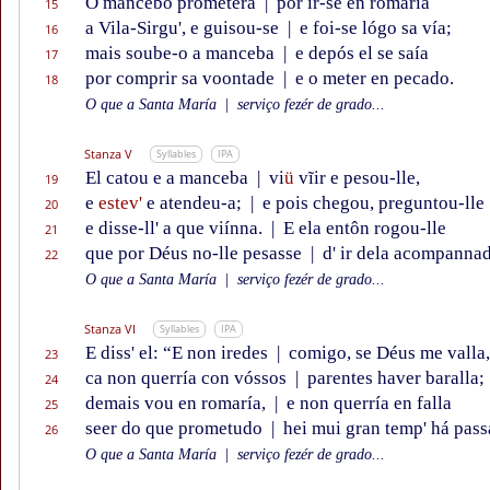
O mancebo prometera
|
por ir-se en romaría
15
a Vila-Sirgu', e guisou-se
|
e foi-se lógo sa vía;
16
mais soube-o a manceba
|
e depós el se saía
17
por comprir sa voontade
|
e o meter en pecado.
18
O que a Santa María
|
serviço fezér de grado...
Stanza V
Syllables
IPA
El catou e a manceba
|
vi
ü
vĩir e pesou-lle,
19
e
estev'
e atendeu-a;
|
e pois chegou, preguntou-lle
20
e disse-ll' a que viínna.
|
E ela entôn rogou-lle
21
que por Déus no-lle pesasse
|
d' ir dela acompanna
22
O que a Santa María
|
serviço fezér de grado...
Stanza VI
Syllables
IPA
E diss' el: “E non iredes
|
comigo, se Déus me valla,
23
ca non querría con vóssos
|
parentes haver baralla;
24
demais vou en romaría,
|
e non querría en falla
25
seer do que prometudo
|
hei mui gran temp' há pass
26
O que a Santa María
|
serviço fezér de grado...