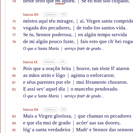
deste feito que
mi a
põen.
|
Se éu non sõo culpado,
74
Stanza XIX
Syllables
IPA
móstra aquí téu miragre,
|
ai, Virgen santa comprida
75
vogada dos pecadores,
|
de todo-los santos vida.
76
Se tu, Sennor poderosa,
|
en algún tempo servida
77
de mi algún pouco fuste,
|
fais esto que ch' hei rog
78
O que a Santa María
|
serviço fezér de grado...
Stanza XX
Syllables
IPA
Pois que a oraçôn feita
|
houve, tan tóste ll' ataron
79
as mãos atrás e lógo
|
aginna o enforcaron;
80
e séus parentes por ele
|
mui fèramente choraron.
81
E assí sev' aquel día
|
o mancebo pendorado.
82
O que a Santa María
|
serviço fezér de grado...
Stanza XXI
Syllables
IPA
Mais a Virgen glorïosa,
|
que chaman os pecadores
83
e que ela mui de grado
|
acórr' aas sas doores,
84
lóg' a santa verdadeira
|
Madr' e Sennor das sennor
85