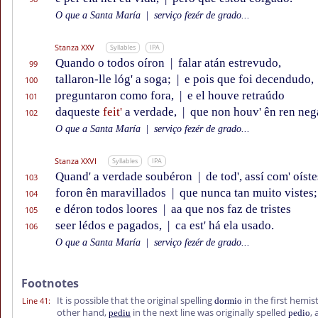
O que a Santa María
|
serviço fezér de grado...
Stanza XXV
Syllables
IPA
Quando o todos oíron
|
falar atán estrevudo,
99
tallaron-lle lóg' a soga;
|
e pois que foi decendudo,
100
preguntaron como fora,
|
e el houve retraúdo
101
daqueste
feit'
a verdade,
|
que non houv' ên ren neg
102
O que a Santa María
|
serviço fezér de grado...
Stanza XXVI
Syllables
IPA
Quand' a verdade soubéron
|
de tod', assí com' oíste
103
foron ên maravillados
|
que nunca tan muito vistes;
104
e déron todos loores
|
aa que nos faz de tristes
105
seer lédos e pagados,
|
ca est' há ela usado.
106
O que a Santa María
|
serviço fezér de grado...
Footnotes
It is possible that the original spelling
in the first hemis
Line 41
:
dormio
other hand,
in the next line was originally spelled
,
pediu
pedio