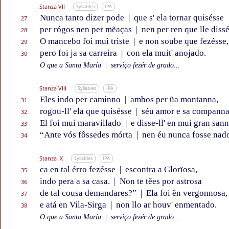
Stanza VII
Syllables
IPA
Nunca tanto dizer pode
|
que s' ela tornar quisésse
27
per rógos nen per mẽaças
|
nen per ren que lle dissé
28
O mancebo foi mui triste
|
e non soube que fezésse,
29
pero foi ja sa carreira
|
con ela muit' anojado.
30
O que a Santa María
|
serviço fezér de grado...
Stanza VIII
Syllables
IPA
Eles indo per caminno
|
ambos per ũa montanna,
31
rogou-ll' ela que quisésse
|
séu amor e sa companna
32
El foi mui maravillado
|
e disse-ll' en mui gran sann
33
“Ante vós fôssedes mórta
|
nen éu nunca fosse nad
34
Stanza IX
Syllables
IPA
ca en tal érro fezésse
|
escontra a Glorïosa,
35
indo pera a sa casa.
|
Non te tẽes por astrosa
36
de tal cousa demandares?”
|
Ela foi ên vergonnosa,
37
e atá en Vila-Sirga
|
non llo ar houv' enmentado.
38
O que a Santa María
|
serviço fezér de grado...