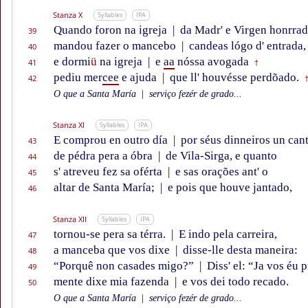
Stanza X
Syllables
IPA
Quando foron na igreja
|
da Madr' e Virgen honrrad
39
mandou fazer o mancebo
|
candeas lógo d' entrada,
40
e dormi
ü
na igreja
|
e
aa
nóssa avogada
41
†
pediu mer
cee
e ajuda
|
que ll' houvésse perdõado.
42
O que a Santa María
|
serviço fezér de grado...
Stanza XI
Syllables
IPA
E comprou en outro día
|
por séus dinneiros un can
43
de pédra pera a óbra
|
de Vila-Sirga, e quanto
44
s' atreveu fez sa oférta
|
e sas orações ant' o
45
altar de Santa María;
|
e pois que houve jantado,
46
Stanza XII
Syllables
IPA
tornou-se pera sa térra.
|
E indo pela carreira,
47
a manceba que vos dixe
|
disse-lle desta maneira:
48
“Porquê non casades migo?”
|
Diss' el: “Ja vos éu 
49
mente dixe mia fazenda
|
e vos dei todo recado.
50
O que a Santa María
|
serviço fezér de grado...