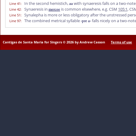
In the second hemistich,
with synaeresis falls on a two-note
Line 41
:
aa
Synaeresis in
is common elsewhere, e.g. CSM
105:1
, C
Line 42
:
mercee
Synalepha is more or less obligatory after the unstressed pe
Line 51
:
The combined metrical syllable
falls nicely on a two-not
Line 97
:
-pre a-
Cantigas de Santa Maria for Singers © 2026 by Andrew Casson
Terms of use