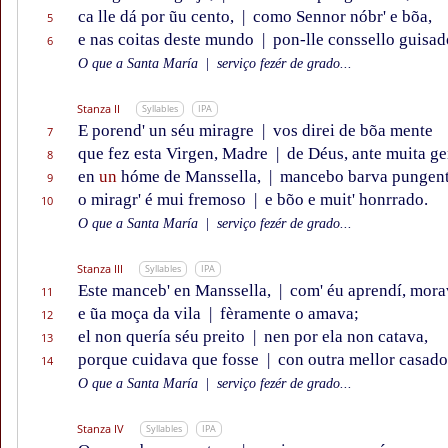
ca lle dá por ũu cento,
|
como Sennor nóbr' e bõa,
5
e nas coitas deste mundo
|
pon-lle conssello guisad
6
O que a Santa María
|
serviço fezér de grado...
Stanza II
Syllables
IPA
E porend' un séu miragre
|
vos direi de bõa mente
7
que fez esta Virgen, Madre
|
de Déus, ante muita ge
8
en
un
hóme de Manssella,
|
mancebo barva pungent
9
o miragr' é mui fremoso
|
e bõo e muit' honrrado.
10
O que a Santa María
|
serviço fezér de grado...
Stanza III
Syllables
IPA
Este manceb' en Manssella,
|
com' éu aprendí, mora
11
e ũa moça da vila
|
fèramente o amava;
12
el non quería séu preito
|
nen por ela non catava,
13
porque cuidava que fosse
|
con outra mellor casado
14
O que a Santa María
|
serviço fezér de grado...
Stanza IV
Syllables
IPA