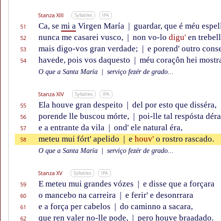
Stanza XIII
Syllables
IPA
Ca, se
mi a
Virgen María
|
guardar, que é méu espel
51
nunca me casarei vusco,
|
non vo-lo
digu'
en trebell
52
mais digo-vos gran verdade;
|
e porend' outro cons
53
havede, pois vos daquesto
|
méu coraçôn hei mostr
54
O que a Santa María
|
serviço fezér de grado...
Stanza XIV
Syllables
IPA
Ela houve gran despeito
|
del por esto que disséra,
55
porende lle buscou mórte,
|
poi-lle tal respósta déra
56
e a entrante da vila
|
ond' ele natural éra,
57
meteu mui fórt' apelido
|
e
houv'
o rostro rascado.
58
O que a Santa María
|
serviço fezér de grado...
Stanza XV
Syllables
IPA
E meteu mui grandes vózes
|
e disse que a forçara
59
o mancebo na carreira
|
e ferir' e desonrrara
60
e a força per cabelos
|
do caminno a sacara,
61
que ren valer no-lle pode,
|
pero houve braadado.
62