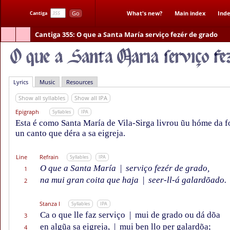
Go
What's new?
Main index
Inde
Cantiga
Cantiga 355
: O que a Santa María serviço fezér de grado
Lyrics
Music
Resources
Show all syllables
Show all IPA
Epigraph
Syllables
IPA
Esta é como Santa María de Vila-Sirga livrou ũu hóme da f
un canto que déra a sa eigreja.
Line
Refrain
Syllables
IPA
O que a Santa María
|
serviço fezér de grado,
1
na mui gran coita que haja
|
seer-ll-á galardõado.
2
Stanza I
Syllables
IPA
Ca o que lle faz serviço
|
mui de grado ou dá dõa
3
en algũa sa eigreja,
|
mui ben llo per galardõa;
4