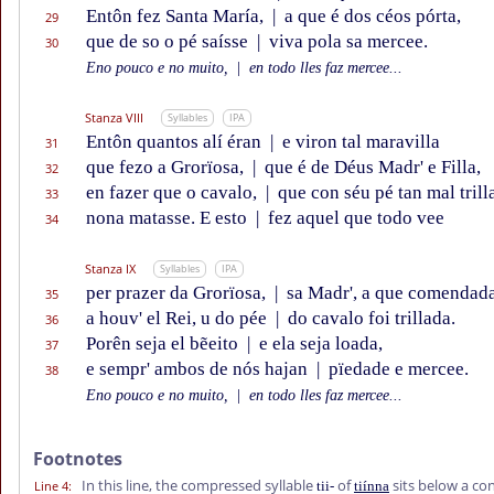
Entôn fez Santa María,
|
a que é dos céos pórta,
29
que de so o pé saísse
|
viva pola sa mercee.
30
Eno pouco e no muito,
|
en todo lles faz mercee...
Stanza VIII
Syllables
IPA
Entôn quantos alí éran
|
e viron tal maravilla
31
que fezo a Grorïosa,
|
que é de Déus Madr' e Filla,
32
en fazer que o cavalo,
|
que con séu pé tan mal trill
33
nona matasse. E esto
|
fez aquel que todo vee
34
Stanza IX
Syllables
IPA
per prazer da Grorïosa,
|
sa Madr', a que comendad
35
a houv' el Rei, u do pée
|
do cavalo foi trillada.
36
Porên seja el bẽeito
|
e ela seja loada,
37
e sempr' ambos de nós hajan
|
pïedade e mercee.
38
Eno pouco e no muito,
|
en todo lles faz mercee...
Footnotes
In this line, the compressed syllable
of
sits below a co
Line 4
:
tii-
tiínna