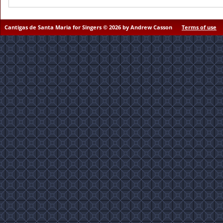
Cantigas de Santa Maria for Singers © 2026 by Andrew Casson
Terms of use