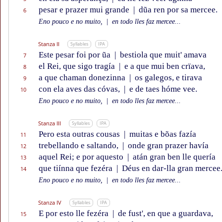
pesar e prazer mui grande
|
dũa ren por sa mercee.
6
Eno pouco e no muito,
|
en todo lles faz mercee...
Stanza II
Syllables
IPA
Este pesar foi por ũa
|
bestiola que muit' amava
7
el Rei, que sigo tragía
|
e a que mui ben crïava,
8
a que chaman donezinna
|
os galegos, e tirava
9
con ela aves das cóvas,
|
e de taes hóme vee.
10
Eno pouco e no muito,
|
en todo lles faz mercee...
Stanza III
Syllables
IPA
Pero esta outras cousas
|
muitas e bõas fazía
11
trebellando e saltando,
|
onde gran prazer havía
12
aquel Rei; e por aquesto
|
atán gran ben lle quería
13
que tiínna que fezéra
|
Déus en dar-lla gran mercee
14
Eno pouco e no muito,
|
en todo lles faz mercee...
Stanza IV
Syllables
IPA
E por esto lle fezéra
|
de fust', en que a guardava,
15