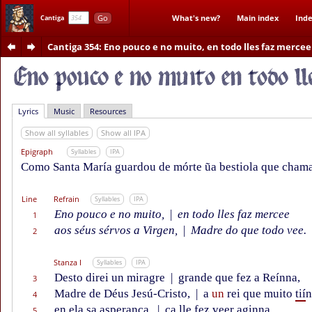
Go
What's new?
Main index
Inde
Cantiga
Cantiga 354
: Eno pouco e no muito, en todo lles faz mercee
Lyrics
Music
Resources
Show all syllables
Show all IPA
Epigraph
Syllables
IPA
Como Santa María guardou de mórte ũa bestiola que cham
Line
Refrain
Syllables
IPA
Eno pouco e no muito,
|
en todo lles faz mercee
1
aos séus sérvos a Virgen,
|
Madre do que todo vee.
2
Stanza I
Syllables
IPA
Desto direi un miragre
|
grande que fez a Reínna,
3
Madre de Déus Jesú-Cristo,
|
a
un
rei que muito
tií
n
4
en ela sa asperança,
|
ca lle fez veer aginna
5