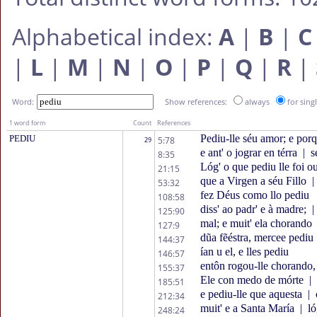
Alphabetical index:
A
|
B
|
C
|
L
|
M
|
N
|
O
|
P
|
Q
|
R
|
Word:
Show references:
always
for sing
1 word form
Count
References
Pediu-lle séu amor; e porq
PEDIU
5:78
29
e ant' o jograr en térra
|
se
8:35
Lóg' o que pediu lle foi o
21:15
que a Virgen a séu Fillo
|
53:32
fez Déus como llo pediu
108:58
diss' ao padr' e à madre;
|
125:90
mal; e muit' ela chorando
127:9
dũa fẽéstra, mercee pediu
144:37
ían u el, e lles pediu
146:57
entôn rogou-lle chorando
155:37
Ele con medo de mórte
|
185:51
e pediu-lle que aquesta
|
c
212:34
muit' e a Santa María
|
ló
248:24