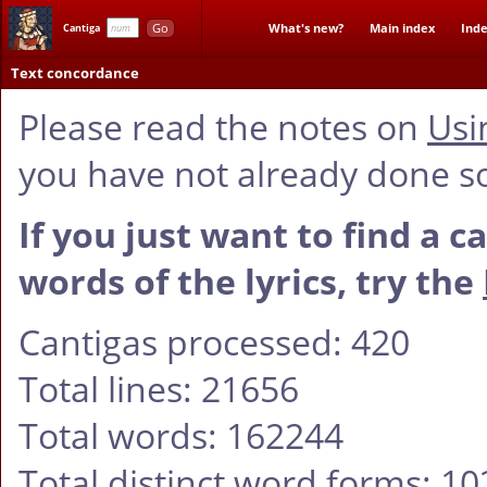
Go
What's new?
Main index
Inde
Cantiga
Text concordance
Please read the notes on
Usi
you have not already done s
If you just want to find a c
words of the lyrics, try the
Cantigas processed: 420
Total lines: 21656
Total words: 162244
Total distinct word forms: 1