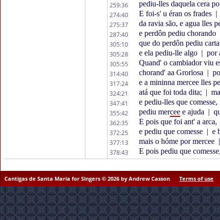
pediu-lles daquela cera po
259:36
E foi-s' u éran os frades
|
274:40
da ravia são, e agua lles p
275:37
e perdôn pediu chorando
287:40
que do perdôn pediu cart
305:10
e ela pediu-lle algo
|
por 
305:28
Quand' o cambiador viu e
305:55
chorand' aa Grorïosa
|
po
314:40
e a mininna mercee lles p
317:24
atá que foi toda dita;
|
mai
324:21
e pediu-lles que comesse,
347:41
pediu mer
cee
e ajuda
|
qu
355:42
E pois que foi ant' a arca,
362:35
e pediu que comesse
|
e b
372:25
mais o hóme por mercee
|
377:13
E pois pediu que comesse
378:43
Cantigas de Santa Maria for Singers © 2026 by Andrew Casson
Terms of use