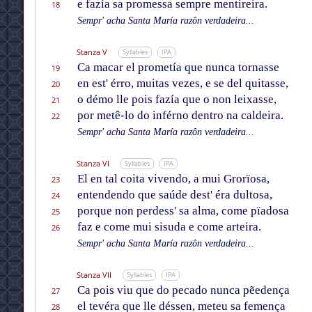
e fazía sa promessa sempre mentireira.
18
Sempr' acha Santa María razôn verdadeira...
Stanza V
Syllables
IPA
Ca macar el prometía que nunca tornasse
19
en est' érro, muitas vezes, e se del quitasse,
20
o démo lle pois fazía que o non leixasse,
21
por metê-lo do inférno dentro na caldeira.
22
Sempr' acha Santa María razôn verdadeira...
Stanza VI
Syllables
IPA
El en tal coita vivendo, a mui Grorïosa,
23
entendendo que saúde dest' éra dultosa,
24
porque non perdess' sa alma, come pïadosa
25
faz e come mui sisuda e come arteira.
26
Sempr' acha Santa María razôn verdadeira...
Stanza VII
Syllables
IPA
Ca pois viu que do pecado nunca pẽedença
27
el tevéra que lle déssen, meteu sa femença
28