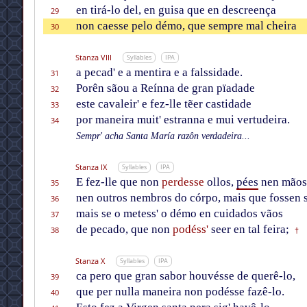
en tirá-lo del, en guisa que en descreença
29
non caesse pelo démo, que sempre mal cheira
30
Stanza VIII
Syllables
IPA
a pecad' e a mentira e a falssidade.
31
Porên sãou a Reínna de gran pïadade
32
este cavaleir' e fez-lle tẽer castidade
33
por maneira muit' estranna e mui vertudeira.
34
Sempr' acha Santa María razôn verdadeira...
Stanza IX
Syllables
IPA
E fez-lle que non
perdesse
ollos,
pées
nen mãos
35
nen outros nembros do córpo, mais que fossen 
36
mais se o metess' o démo en cuidados vãos
37
de pecado, que non
podéss'
seer en tal feira;
38
†
Stanza X
Syllables
IPA
ca pero que gran sabor houvésse de querê-lo,
39
que per nulla maneira non podésse fazê-lo.
40