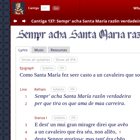
Go
Wha
Cantiga
Cantiga 137
: Sempr' acha Santa María razôn verdadei
Lyrics
Music
Resources
Show all syllables
Show all IPA
Epigraph
Syllables
IPA
Como Santa María fez seer casto a un cavaleiro que so
Line
Refrain
Syllables
IPA
Sempr' acha Santa María razôn verdadeira
1
per que tira os que ama de maa carreira.
2
Stanza I
Syllables
IPA
E dest' un mui gran miragre direi que avẽo
3
a un cavaleiro que éra séu, non allẽo,
4
†
desta Sennor grorïosa; mas tant' éra chẽo
5