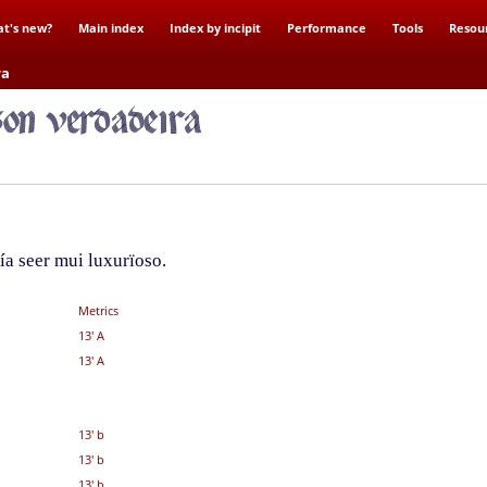
t's new?
Main index
Index by incipit
Performance
Tools
Resou
ra
ía seer mui luxurïoso.
Metrics
13' A
13' A
13' b
13' b
13' b