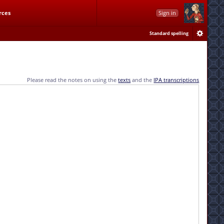
rces
Sign in
Standard spelling
Please read the notes on using the
texts
and the
IPA transcriptions