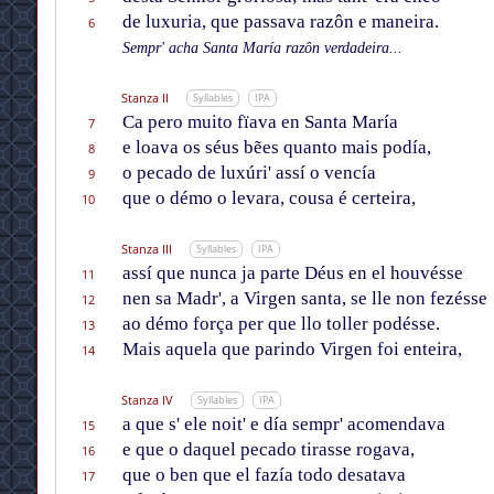
de luxuria, que passava razôn e maneira.
6
Sempr' acha Santa María razôn verdadeira...
Stanza II
Syllables
IPA
Ca pero muito fïava en Santa María
7
e loava os séus bẽes quanto mais podía,
8
o pecado de luxúri' assí o vencía
9
que o démo o levara, cousa é certeira,
10
Stanza III
Syllables
IPA
assí que nunca ja parte Déus en el houvésse
11
nen sa Madr', a Virgen santa, se lle non fezésse
12
ao démo força per que llo toller podésse.
13
Mais aquela que parindo Virgen foi enteira,
14
Stanza IV
Syllables
IPA
a que s' ele noit' e día sempr' acomendava
15
e que o daquel pecado tirasse rogava,
16
que o ben que el fazía todo desatava
17