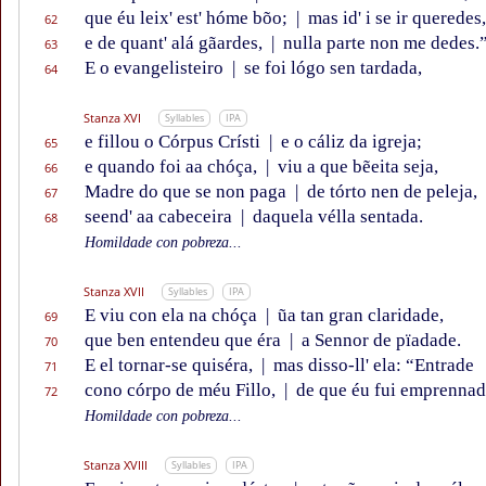
que éu leix' est' hóme bõo;
|
mas id' i se ir queredes,
62
e de quant' alá gãardes,
|
nulla parte non me dedes.
63
E o evangelisteiro
|
se foi lógo sen tardada,
64
Stanza XVI
Syllables
IPA
e fillou o Córpus Crísti
|
e o cáliz da igreja;
65
e quando foi aa chóça,
|
viu a que bẽeita seja,
66
Madre do que se non paga
|
de tórto nen de peleja,
67
seend' aa cabeceira
|
daquela vélla sentada.
68
Homildade con pobreza...
Stanza XVII
Syllables
IPA
E viu con ela na chóça
|
ũa tan gran claridade,
69
que ben entendeu que éra
|
a Sennor de pïadade.
70
E el tornar-se quiséra,
|
mas disso-ll' ela: “Entrade
71
cono córpo de méu Fillo,
|
de que éu fui emprennad
72
Homildade con pobreza...
Stanza XVIII
Syllables
IPA