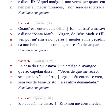
e disse-ll': “Aquel moógo
|
non verrá, per quant' en
51
nen per el, macar moirades,
|
non seredes soterrada
52
Homildade con pobreza...
Stanza XIII
Syllables
IPA
Quand' est' entendeu a vélla,
|
foi mui trist' a maravi
53
e disso: “Santa María
|
Virgen, de Déus Madr' e Fill
54
ven por mi' alm' e non pares
|
mentes a mia pecadill
55
ca non hei quen me comungue
|
e sõo desamparada
56
Homildade con pobreza...
Stanza XIV
Syllables
IPA
En casa do riqu' estava
|
un crérigo d' avangeo
57
que ao capelán disse:
|
“Vedes de que me receo:
58
se aquesta vélla mórre,
|
segund' éu entend' e creo,
59
será vos de Jesú-Cristo
|
a sa alma demandada.”
60
Homildade con pobreza...
Stanza XV
Syllables
IPA
E o capelán lle disse:
|
“Esto non me conselledes,
61