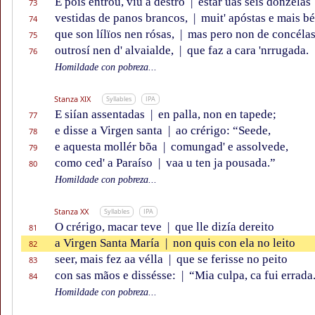
E pois entrou, viu a déstro
|
estar ũas seis donzélas
73
vestidas de panos brancos,
|
muit' apóstas e mais bé
74
que son lílïos nen rósas,
|
mas pero non de concélas
75
outrosí nen d' alvaialde,
|
que faz a cara 'nrrugada.
76
Homildade con pobreza...
Stanza XIX
Syllables
IPA
E siían assentadas
|
en palla, non en tapede;
77
e disse a Virgen santa
|
ao crérigo: “Seede,
78
e aquesta mollér bõa
|
comungad' e assolvede,
79
como ced' a Paraíso
|
vaa u ten ja pousada.”
80
Homildade con pobreza...
Stanza XX
Syllables
IPA
O crérigo, macar teve
|
que lle dizía dereito
81
a Virgen Santa María
|
non quis con ela no leito
82
seer, mais fez aa vélla
|
que se ferisse no peito
83
con sas mãos e dissésse:
|
“Mia culpa, ca fui errada
84
Homildade con pobreza...