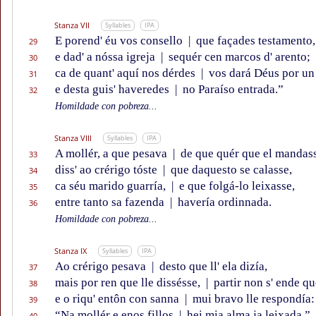
Stanza VII
Syllables
IPA
E porend' éu vos consello
|
que façades testamento,
29
e dad' a nóssa igreja
|
sequér cen marcos d' arento;
30
ca de quant' aquí nos dérdes
|
vos dará Déus por un
31
e desta guis' haveredes
|
no Paraíso entrada.”
32
Homildade con pobreza...
Stanza VIII
Syllables
IPA
A mollér, a que pesava
|
de que quér que el mandass
33
diss' ao crérigo tóste
|
que daquesto se calasse,
34
ca séu marido guarría,
|
e que folgá-lo leixasse,
35
entre tanto sa fazenda
|
havería ordinnada.
36
Homildade con pobreza...
Stanza IX
Syllables
IPA
Ao crérigo pesava
|
desto que ll' ela dizía,
37
mais por ren que lle dissésse,
|
partir non s' ende qu
38
e o riqu' entôn con sanna
|
mui bravo lle respondía:
39
“Na mollér e enos fillos
|
hei mia alma ja leixada.”
40