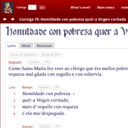
Go
What's new?
Main index
Inde
Cantiga
Cantiga 75
: Homildade con pobreza quér a Virgen corõada
Lyrics
Music
Resources
Show all syllables
Show all IPA
Epigraph
Syllables
IPA
Como Santa María fez veer ao clérigo que éra mellor pobr
requeza mal gãada con orgullo e con sobervia.
Line
Refrain
Syllables
IPA
Homildade con pobreza
1
†
quér a Virgen corõada,
2
mais d' orgullo con requeza
3
é ela mui despagada.
4
Stanza I
Syllables
IPA