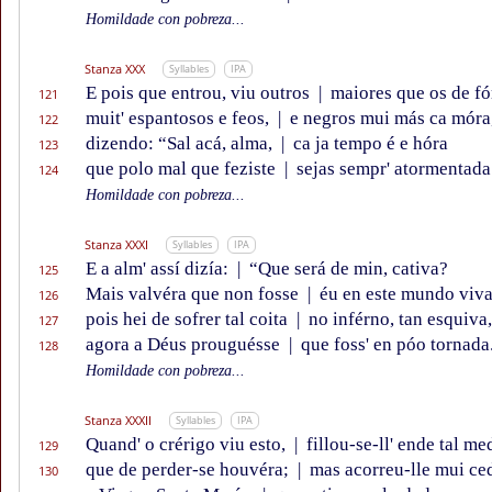
Homildade con pobreza...
Stanza XXX
Syllables
IPA
E pois que entrou, viu outros
|
maiores que os de fó
121
muit' espantosos e feos,
|
e negros mui más ca móra
122
dizendo: “Sal acá, alma,
|
ca ja tempo é e hóra
123
que polo mal que feziste
|
sejas sempr' atormentada
124
Homildade con pobreza...
Stanza XXXI
Syllables
IPA
E a alm' assí dizía:
|
“Que será de min, cativa?
125
Mais valvéra que non fosse
|
éu en este mundo viva
126
pois hei de sofrer tal coita
|
no inférno, tan esquiva,
127
agora a Déus prouguésse
|
que foss' en póo tornada
128
Homildade con pobreza...
Stanza XXXII
Syllables
IPA
Quand' o crérigo viu esto,
|
fillou-se-ll' ende tal me
129
que de perder-se houvéra;
|
mas acorreu-lle mui ce
130