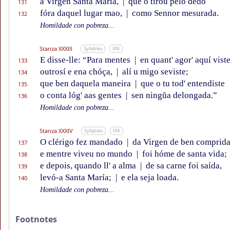
a Virgen Santa María,
|
que o tirou pelo dedo
131
fóra daquel lugar mao,
|
como Sennor mesurada.
132
Homildade con pobreza...
Stanza XXXIII
Syllables
IPA
E disse-lle: “Para mentes
|
en quant' agor' aquí vist
133
outrosí e ena chóça,
|
alí u migo seviste;
134
que ben daquela maneira
|
que o tu tod' entendiste
135
o conta lóg' aas gentes
|
sen ningũa delongada.”
136
Homildade con pobreza...
Stanza XXXIV
Syllables
IPA
O clérigo fez mandado
|
da Virgen de ben comprida
137
e mentre viveu no mundo
|
foi hóme de santa vida;
138
e depois, quando ll' a alma
|
de sa carne foi saída,
139
levó-a Santa María;
|
e ela seja loada.
140
Homildade con pobreza...
Footnotes