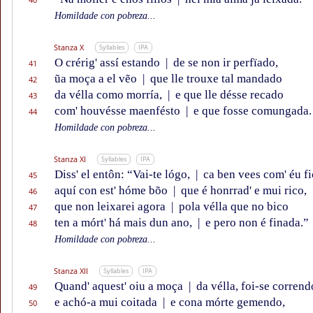
Homildade con pobreza...
Stanza X
Syllables
IPA
O crérig' assí estando
|
de se non ir perfïado,
41
ũa moça a el vẽo
|
que lle trouxe tal mandado
42
da vélla como morría,
|
e que lle désse recado
43
com' houvésse maenfésto
|
e que fosse comungada.
44
Homildade con pobreza...
Stanza XI
Syllables
IPA
Diss' el entôn: “Vai-te lógo,
|
ca ben vees com' éu f
45
aquí con est' hóme bõo
|
que é honrrad' e mui rico,
46
que non leixarei agora
|
pola vélla que no bico
47
ten a mórt' há mais dun ano,
|
e pero non é finada.”
48
Homildade con pobreza...
Stanza XII
Syllables
IPA
Quand' aquest' oiu a moça
|
da vélla, foi-se corrend
49
e achó-a mui coitada
|
e cona mórte gemendo,
50