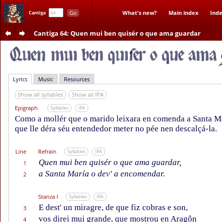
Go
What's new?
Main index
Inde
Cantiga
Cantiga 64
: Quen mui ben quisér o que ama guardar
Lyrics
Music
Resources
Show all syllables
Show all IPA
Epigraph
Syllables
IPA
Como a mollér que o marido leixara en comenda a Santa M
que lle déra séu entendedor meter no pée nen descalçá-la.
Line
Refrain
Syllables
IPA
Quen mui ben quisér o que ama guardar,
1
a Santa María o dev' a encomendar.
2
Stanza I
Syllables
IPA
E dest' un miragre, de que fiz cobras e son,
3
vos direi mui grande, que mostrou en Aragôn
4