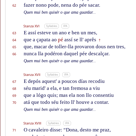
fazer nono pode, nena do pée sacar.
62
Quen mui ben quisér o que ama guardar...
Stanza XVI
Syllables
IPA
E assí esteve un ano e ben un mes,
63
que a çapata ao
pé
assí se ll' aprês
64
†
que, macar de toller-lla provaron dous nen tres,
65
nunca lla podéron daquel pée descalçar.
66
Quen mui ben quisér o que ama guardar...
Stanza XVII
Syllables
IPA
E depós aquest' a poucos días recodiu
67
séu marid' a ela, e tan fremosa a viu
68
que a lógo quis; mas ela non llo consentiu
69
atá que todo séu feito ll' houve a contar.
70
Quen mui ben quisér o que ama guardar...
Stanza XVIII
Syllables
IPA
O cavaleiro disse: “Dona, desto me praz,
71