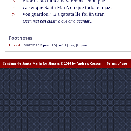
e sobr' esto nunca haveremos senôn paz,
72
ca sei que Santa Marí', en que todo ben jaz,
73
vos guardou.” E a çapata lle foi ên tirar.
74
Quen mui ben quisér o que ama guardar...
Footnotes
Mettmann
;
[To]
;
[T]
;
[E]
.
Line 64
:
pee
pe
pee
pee
Cantigas de Santa Maria for Singers © 2026 by Andrew Casson
Terms of use