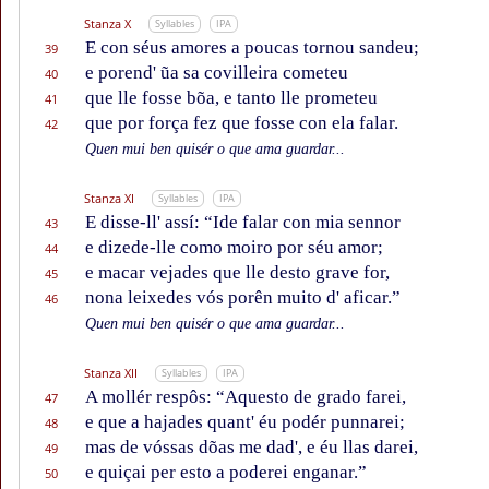
Stanza X
Syllables
IPA
E con séus amores a poucas tornou sandeu;
39
e porend' ũa sa covilleira cometeu
40
que lle fosse bõa, e tanto lle prometeu
41
que por força fez que fosse con ela falar.
42
Quen mui ben quisér o que ama guardar...
Stanza XI
Syllables
IPA
E disse-ll' assí: “Ide falar con mia sennor
43
e dizede-lle como moiro por séu amor;
44
e macar vejades que lle desto grave for,
45
nona leixedes vós porên muito d' aficar.”
46
Quen mui ben quisér o que ama guardar...
Stanza XII
Syllables
IPA
A mollér respôs: “Aquesto de grado farei,
47
e que a hajades quant' éu podér punnarei;
48
mas de vóssas dõas me dad', e éu llas darei,
49
e quiçai per esto a poderei enganar.”
50