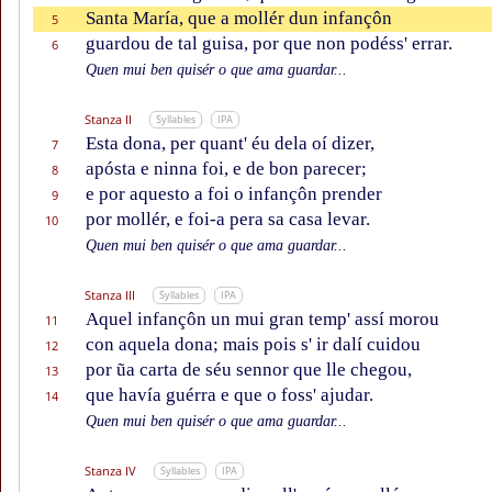
Santa María, que a mollér dun infançôn
5
guardou de tal guisa, por que non podéss' errar.
6
Quen mui ben quisér o que ama guardar...
Stanza II
Syllables
IPA
Esta dona, per quant' éu dela oí dizer,
7
apósta e ninna foi, e de bon parecer;
8
e por aquesto a foi o infançôn prender
9
por mollér, e foi-a pera sa casa levar.
10
Quen mui ben quisér o que ama guardar...
Stanza III
Syllables
IPA
Aquel infançôn un mui gran temp' assí morou
11
con aquela dona; mais pois s' ir dalí cuidou
12
por ũa carta de séu sennor que lle chegou,
13
que havía guérra e que o foss' ajudar.
14
Quen mui ben quisér o que ama guardar...
Stanza IV
Syllables
IPA