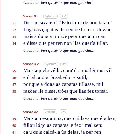
Quen mui ben quisér o que ama guardar...
Stanza XIII
Syllables
IPA
Diss' o cavaleir': “Esto farei de bon talán.”
51
Lóg' ũas çapatas lle déu de bon cordován;
52
mais a dona a trouxe peor que a un can
53
e disse que per ren non llas quería fillar.
54
Quen mui ben quisér o que ama guardar...
Stanza XIV
Syllables
IPA
Mais aquela vélla, com' éra mollér mui vil
55
e d' alcaiotaría sabedor e sotil,
56
por que a dona as çapatas fillasse, mil
57
razões lle disse, trões que llas fez tomar.
58
Quen mui ben quisér o que ama guardar...
Stanza XV
Syllables
IPA
Mais a mesquinna, que cuidava que éra ben,
59
fillou lógo as çapatas, e fez i mal sen;
60
ca u quis calçá-la ũa delas, ja per ren
61