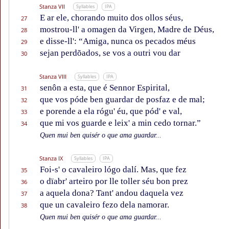
Stanza VII
Syllables
IPA
E ar ele, chorando muito dos ollos séus,
27
mostrou-ll' a omagen da Virgen, Madre de Déus,
28
e disse-ll': “Amiga, nunca os pecados méus
29
sejan perdõados, se vos a outri vou dar
30
Stanza VIII
Syllables
IPA
senôn a esta, que é Sennor Espirital,
31
que vos póde ben guardar de posfaz e de mal;
32
e porende a ela rógu' éu, que pód' e val,
33
que mi vos guarde e leix' a min cedo tornar.”
34
Quen mui ben quisér o que ama guardar...
Stanza IX
Syllables
IPA
Foi-s' o cavaleiro lógo dalí. Mas, que fez
35
o dïabr' arteiro por lle toller séu bon prez
36
a aquela dona? Tant' andou daquela vez
37
que un cavaleiro fezo dela namorar.
38
Quen mui ben quisér o que ama guardar...