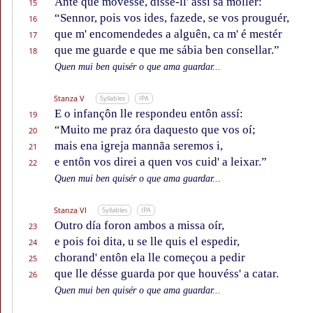
Ante que movesse, disse-ll' assí sa mollér:
15
“Sennor, pois vos ides, fazede, se vos prouguér,
16
que m' encomendedes a alguên, ca m' é mestér
17
que me guarde e que me sábia ben consellar.”
18
Quen mui ben quisér o que ama guardar...
Stanza V
Syllables
IPA
E o infançôn lle respondeu entôn assí:
19
“Muito me praz óra daquesto que vos oí;
20
mais ena igreja mannãa seremos i,
21
e entôn vos direi a quen vos cuid' a leixar.”
22
Quen mui ben quisér o que ama guardar...
Stanza VI
Syllables
IPA
Outro día foron ambos a missa oír,
23
e pois foi dita, u se lle quis el espedir,
24
chorand' entôn ela lle começou a pedir
25
que lle désse guarda por que houvéss' a catar.
26
Quen mui ben quisér o que ama guardar...