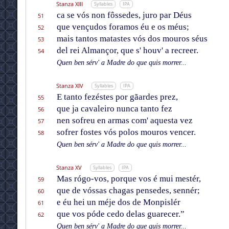
Stanza XIII
Syllables
IPA
ca se vós non fôssedes, juro par Déus
51
que vençudos foramos éu e os méus;
52
mais tantos matastes vós dos mouros séus
53
del rei Almançor, que s' houv' a recreer.
54
Quen ben sérv' a Madre do que quis morrer...
Stanza XIV
Syllables
IPA
E tanto fezéstes por gãardes prez,
55
que ja cavaleiro nunca tanto fez
56
nen sofreu en armas com' aquesta vez
57
sofrer fostes vós polos mouros vencer.
58
Quen ben sérv' a Madre do que quis morrer...
Stanza XV
Syllables
IPA
Mas rógo-vos, porque vos é mui mestér,
59
que de vóssas chagas pensedes, sennér;
60
e éu hei un méje dos de Monpislér
61
que vos póde cedo delas guarecer.”
62
Quen ben sérv' a Madre do que quis morrer...