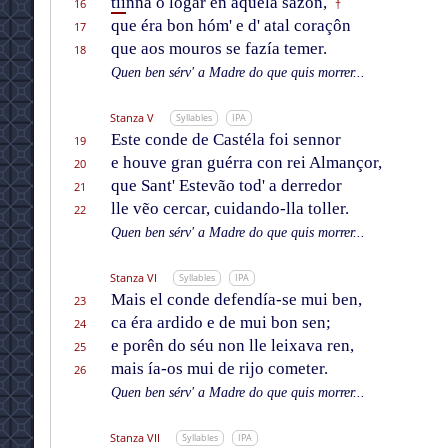
tií
nna o logar en aquela sazôn,
16
†
que éra bon hóm' e d' atal coraçôn
17
que aos mouros se fazía temer.
18
Quen ben sérv' a Madre do que quis morrer...
Stanza V
Syllables
IPA
Este conde de Castéla foi sennor
19
e houve gran guérra con rei Almançor,
20
que Sant' Estevão tod' a derredor
21
lle vẽo cercar, cuidando-lla toller.
22
Quen ben sérv' a Madre do que quis morrer...
Stanza VI
Syllables
IPA
Mais el conde defendía-se mui ben,
23
ca éra ardido e de mui bon sen;
24
e porên do séu non lle leixava ren,
25
mais ía-os mui de rijo cometer.
26
Quen ben sérv' a Madre do que quis morrer...
Stanza VII
Syllables
IPA