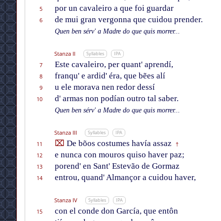
por un cavaleiro a que foi guardar
5
de mui gran vergonna que cuidou prender.
6
Quen ben sérv' a Madre do que quis morrer...
Stanza II
Syllables
IPA
Este cavaleiro, per quant' aprendí,
7
franqu' e ardid' éra, que bẽes alí
8
u ele morava nen redor dessí
9
d' armas non podían outro tal saber.
10
Quen ben sérv' a Madre do que quis morrer...
Stanza III
Syllables
IPA
⌧
De bõos costumes havía assaz
11
†
e nunca con mouros quiso haver paz;
12
porend' en Sant' Estevão de Gormaz
13
entrou, quand' Almançor a cuidou haver,
14
Stanza IV
Syllables
IPA
con el conde don García, que entôn
15