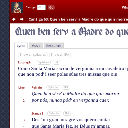
Go
Wha
Cantiga
Cantiga 63
: Quen ben sérv' a Madre do que quis morre
Lyrics
Music
Resources
Show all syllables
Show all IPA
Epigraph
Syllables
IPA
Como Santa María sacou de vergonna a un cavaleiro qu
que non pod' i seer polas súas tres missas que oiu.
Line
Refrain
Syllables
IPA
Quen ben sérv' a Madre do que quis morrer
1
por nós, nunca pód' en vergonna caer.
2
Stanza I
Syllables
IPA
Dest' un gran miragre vos quéro contar
3
que Santa María fez, se Déus m' ampar,
4