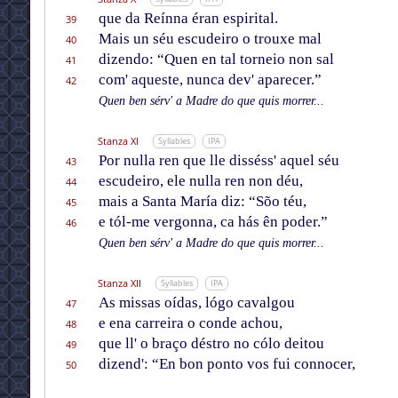
que da Reínna éran espirital.
39
Mais un séu escudeiro o trouxe mal
40
dizendo: “Quen en tal torneio non sal
41
com' aqueste, nunca dev' aparecer.”
42
Quen ben sérv' a Madre do que quis morrer...
Stanza XI
Syllables
IPA
Por nulla ren que lle disséss' aquel séu
43
escudeiro, ele nulla ren non déu,
44
mais a Santa María diz: “Sõo téu,
45
e tól-me vergonna, ca hás ên poder.”
46
Quen ben sérv' a Madre do que quis morrer...
Stanza XII
Syllables
IPA
As missas oídas, lógo cavalgou
47
e ena carreira o conde achou,
48
que ll' o braço déstro no cólo deitou
49
dizend': “En bon ponto vos fui connocer,
50