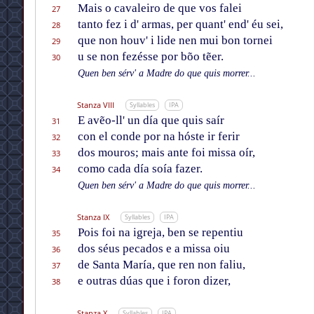
Mais o cavaleiro de que vos falei
27
tanto fez i d' armas, per quant' end' éu sei,
28
que non houv' i lide nen mui bon tornei
29
u se non fezésse por bõo tẽer.
30
Quen ben sérv' a Madre do que quis morrer...
Stanza VIII
Syllables
IPA
E avẽo-ll' un día que quis saír
31
con el conde por na hóste ir ferir
32
dos mouros; mais ante foi missa oír,
33
como cada día soía fazer.
34
Quen ben sérv' a Madre do que quis morrer...
Stanza IX
Syllables
IPA
Pois foi na igreja, ben se repentiu
35
dos séus pecados e a missa oiu
36
de Santa María, que ren non faliu,
37
e outras dúas que i foron dizer,
38
Stanza X
Syllables
IPA