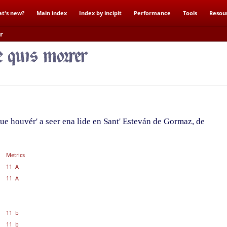
t's new?
Main index
Index by incipit
Performance
Tools
Resou
r
e houvér' a seer ena lide en Sant' Esteván de Gormaz, de
Metrics
11 A
11 A
11 b
11 b