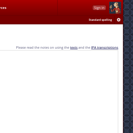
rces
Sign in
Standard spelling
Please read the notes on using the
texts
and the
IPA transcriptions