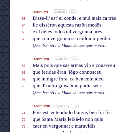
Stanza XVI
Syllables
IPA
Disse-ll' est' el conde, e mui mais ca tres
63
lle disséron aquesta razôn medês;
64
e el deles todos tal vergonna pres
65
que con vergonna se cuidou ir perder.
66
Quen ben sérv' a Madre do que quis morrer...
Stanza XVII
Syllables
IPA
Mais pois que sas armas viu e couseceu
67
que feridas éran, lógo connosceu
68
que miragre fora, ca ben entendeu
69
que d' outra guisa non podía seer.
70
Quen ben sérv' a Madre do que quis morrer...
Stanza XVIII
Syllables
IPA
Pois est' entendudo houve, ben foi fis
71
que Santa María leixá-lo non quis
72
caer en vergonna; e maravidís
73