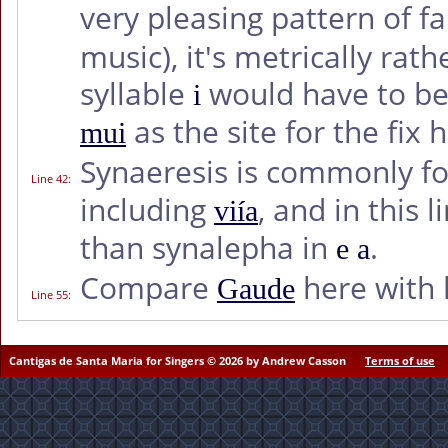
very pleasing pattern of f
music), it's metrically rath
syllable
would have to be 
i
as the site for the fix 
mui
Synaeresis is commonly fo
Line 42
:
including
, and in this
viía
than synalepha in
.
e a
Compare
here with l
Gaude
Line 55
:
Cantigas de Santa Maria for Singers © 2026 by Andrew Casson
Terms of use