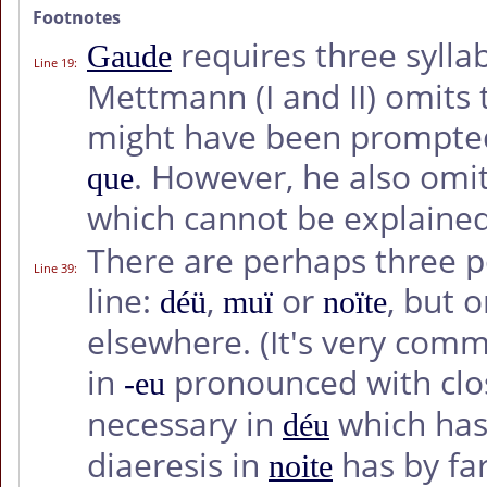
Footnotes
requires three syllab
Gaude
Line 19
:
Mettmann (I and II) omits t
might have been prompted
. However, he also omit
que
which cannot be explained 
There are perhaps three pot
Line 39
:
line:
,
or
, but 
déü
muï
noïte
elsewhere. (It's very comm
in
pronounced with cl
-eu
necessary in
which ha
déu
diaeresis in
has by far
noite