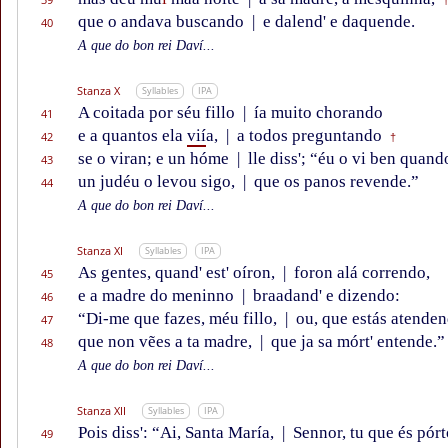
que o andava buscando
|
e dalend' e daquende.
40
A que do bon rei Daví...
Stanza X
Syllables
IPA
A coitada por séu fillo
|
ía muito chorando
41
e a quantos ela
vií
a,
|
a todos preguntando
42
†
se o viran; e un hóme
|
lle diss'; “éu o vi ben quand
43
un judéu o levou sigo,
|
que os panos revende.”
44
A que do bon rei Daví...
Stanza XI
Syllables
IPA
As gentes, quand' est' oíron,
|
foron alá correndo,
45
e a madre do meninno
|
braadand' e dizendo:
46
“Di-me que fazes, méu fillo,
|
ou, que estás atenden
47
que non vẽes a ta madre,
|
que ja sa mórt' entende.”
48
A que do bon rei Daví...
Stanza XII
Syllables
IPA
Pois diss': “Ai, Santa María,
|
Sennor, tu que és pórt
49