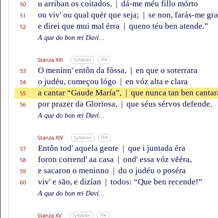
u arriban os coitados,
|
dá-me méu fillo mórto
50
ou viv' ou qual quér que seja;
|
se non, farás-me gra
51
e direi que mui mal érra
|
queno téu ben atende.”
52
A que do bon rei Daví...
Stanza XIII
Syllables
IPA
O menínn' entôn da fóssa,
|
en que o soterrara
53
o judéu, começou lógo
|
en vóz alta e clara
54
a cantar “Gaude María”,
|
que nunca tan ben cantar
55
por prazer da Glorïosa,
|
que séus sérvos defende.
56
A que do bon rei Daví...
Stanza XIV
Syllables
IPA
Entôn tod' aquela gente
|
que i juntada éra
57
foron corrend' aa casa
|
ond' essa vóz vẽéra,
58
e sacaron o meninno
|
du o judéu o poséra
59
viv' e são, e dizían
|
todos: “Que ben recende!”
60
A que do bon rei Daví...
Stanza XV
Syllables
IPA