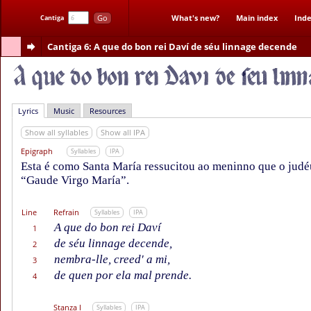
Go
What's new?
Main index
Inde
Cantiga
Cantiga 6
: A que do bon rei Daví de séu linnage decende
Lyrics
Music
Resources
Show all syllables
Show all IPA
Epigraph
Syllables
IPA
Esta é como Santa María ressucitou ao meninno que o jud
“Gaude Virgo María”.
Line
Refrain
Syllables
IPA
A que do bon rei Daví
1
de séu linnage decende,
2
nembra-lle, creed' a mi,
3
de quen por ela mal prende.
4
Stanza I
Syllables
IPA