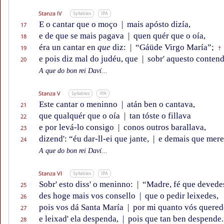
Stanza IV
Syllables
IPA
E o cantar que o moço
|
mais apósto dizía,
17
e de que se mais pagava
|
quen quér que o oía,
18
éra un cantar en
que
diz:
|
“Gáüde Virgo María”;
19
†
e pois diz mal do judéu, que
|
sobr' aquesto contend
20
A que do bon rei Daví...
Stanza V
Syllables
IPA
Este cantar o meninno
|
atán ben o cantava,
21
que qualquér que o oía
|
tan tóste o fillava
22
e por levá-lo consigo
|
conos outros barallava,
23
dizend': “éu dar-ll-ei que jante,
|
e demais que mere
24
A que do bon rei Daví...
Stanza VI
Syllables
IPA
Sobr' esto diss' o meninno:
|
“Madre, fé que devede
25
des hoge mais vos consello
|
que o pedir leixedes,
26
pois vos dá Santa María
|
por mi quanto vós quered
27
e leixad' ela despenda,
|
pois que tan ben despende.
28