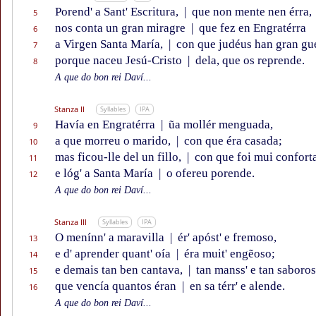
Porend' a Sant' Escritura,
|
que non mente nen érra,
5
nos conta un gran miragre
|
que fez en Engratérra
6
a Virgen Santa María,
|
con que judéus han gran gu
7
porque naceu Jesú-Cristo
|
dela, que os reprende.
8
A que do bon rei Daví...
Stanza II
Syllables
IPA
Havía en Engratérra
|
ũa mollér menguada,
9
a que morreu o marido,
|
con que éra casada;
10
mas ficou-lle del un fillo,
|
con que foi mui confort
11
e lóg' a Santa María
|
o ofereu porende.
12
A que do bon rei Daví...
Stanza III
Syllables
IPA
O menínn' a maravilla
|
ér' apóst' e fremoso,
13
e d' aprender quant' oía
|
éra muit' engẽoso;
14
e demais tan ben cantava,
|
tan manss' e tan saboros
15
que vencía quantos éran
|
en sa térr' e alende.
16
A que do bon rei Daví...