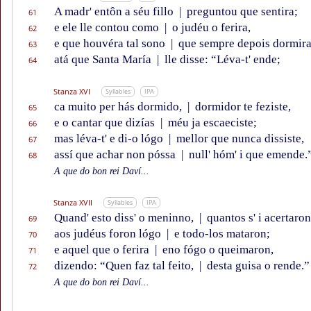
A madr' entôn a séu fillo
|
preguntou que sentira;
61
e ele lle contou como
|
o judéu o ferira,
62
e que houvéra tal sono
|
que sempre depois dormira
63
atá que Santa María
|
lle disse: “Léva-t' ende;
64
Stanza XVI
Syllables
IPA
ca muito per hás dormido,
|
dormidor te feziste,
65
e o cantar que dizías
|
méu ja escaeciste;
66
mas léva-t' e di-o lógo
|
mellor que nunca dissiste,
67
assí que achar non póssa
|
null' hóm' i que emende.
68
A que do bon rei Daví...
Stanza XVII
Syllables
IPA
Quand' esto diss' o meninno,
|
quantos s' i acertaron
69
aos judéus foron lógo
|
e todo-los mataron;
70
e aquel que o ferira
|
eno fógo o queimaron,
71
dizendo: “Quen faz tal feito,
|
desta guisa o rende.”
72
A que do bon rei Daví...