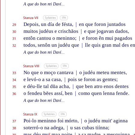
A que do bon rei Daví...
Stanza VII
Syllables
IPA
Depois, un día de fésta,
|
en que foron juntados
29
muitos judéus e crischãos
|
e que jogavan dados,
30
entôn cantou o meninno;
|
e foron ên mui pagados
31
todos, senôn un judéu que
|
lle quis gran mal des e
32
A que do bon rei Daví...
Stanza VIII
Syllables
IPA
No que o moço cantava
|
o judéu meteu mentes,
33
e levó-o a sa casa,
|
pois se foron as gentes;
34
e déu-lle tal dũa acha,
|
que ben atro enos dentes
35
o fendeu bẽes assí, ben
|
como quen lenna fende.
36
A que do bon rei Daví...
Stanza IX
Syllables
IPA
Poi-lo meninno foi mórto,
|
o judéu muit' aginna
37
soterró-o na adega,
|
u sas cubas tiínna;
38
mas déu mu
ï
maa noite
|
a sa madre, a mesquinna,
39