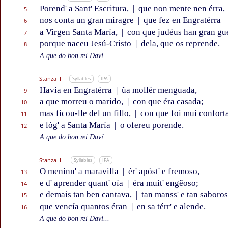
Porend' a Sant' Escritura,
|
que non mente nen érra,
5
nos conta un gran miragre
|
que fez en Engratérra
6
a Virgen Santa María,
|
con que judéus han gran gu
7
porque naceu Jesú-Cristo
|
dela, que os reprende.
8
A que do bon rei Daví...
Stanza II
Syllables
IPA
Havía en Engratérra
|
ũa mollér menguada,
9
a que morreu o marido,
|
con que éra casada;
10
mas ficou-lle del un fillo,
|
con que foi mui confort
11
e lóg' a Santa María
|
o ofereu porende.
12
A que do bon rei Daví...
Stanza III
Syllables
IPA
O menínn' a maravilla
|
ér' apóst' e fremoso,
13
e d' aprender quant' oía
|
éra muit' engẽoso;
14
e demais tan ben cantava,
|
tan manss' e tan saboros
15
que vencía quantos éran
|
en sa térr' e alende.
16
A que do bon rei Daví...