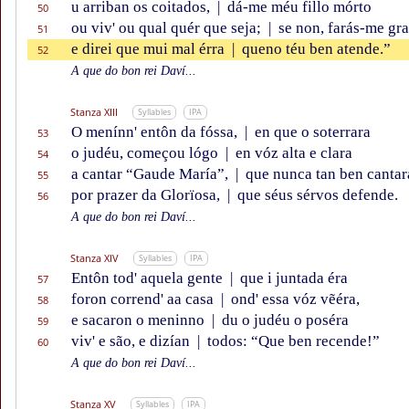
u arriban os coitados,
|
dá-me méu fillo mórto
50
ou viv' ou qual quér que seja;
|
se non, farás-me gra
51
e direi que mui mal érra
|
queno téu ben atende.”
52
A que do bon rei Daví...
Stanza XIII
Syllables
IPA
O menínn' entôn da fóssa,
|
en que o soterrara
53
o judéu, começou lógo
|
en vóz alta e clara
54
a cantar “Gaude María”,
|
que nunca tan ben cantar
55
por prazer da Glorïosa,
|
que séus sérvos defende.
56
A que do bon rei Daví...
Stanza XIV
Syllables
IPA
Entôn tod' aquela gente
|
que i juntada éra
57
foron corrend' aa casa
|
ond' essa vóz vẽéra,
58
e sacaron o meninno
|
du o judéu o poséra
59
viv' e são, e dizían
|
todos: “Que ben recende!”
60
A que do bon rei Daví...
Stanza XV
Syllables
IPA