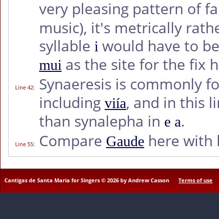
very pleasing pattern of f
music), it's metrically rath
syllable
would have to be 
i
as the site for the fix 
mui
Synaeresis is commonly fo
Line 42
:
including
, and in this
viía
than synalepha in
.
e a
Compare
here with l
Gaude
Line 55
:
Cantigas de Santa Maria for Singers © 2026 by Andrew Casson
Terms of use