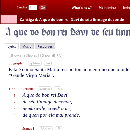
Go
What's new?
Main index
Inde
Cantiga
Cantiga 6
: A que do bon rei Daví de séu linnage decende
Lyrics
Music
Resources
Show all syllables
Show all IPA
Epigraph
Syllables
IPA
Esta é como Santa María ressucitou ao meninno que o jud
“Gaude Virgo María”.
Line
Refrain
Syllables
IPA
A que do bon rei Daví
1
de séu linnage decende,
2
nembra-lle, creed' a mi,
3
de quen por ela mal prende.
4
Stanza I
Syllables
IPA