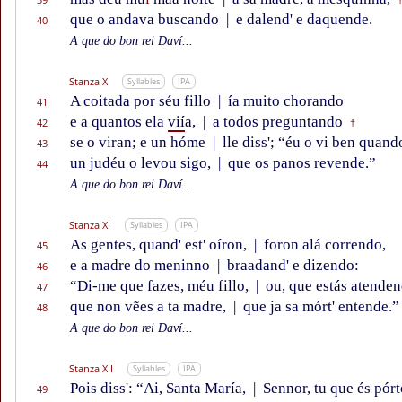
que o andava buscando
|
e dalend' e daquende.
40
A que do bon rei Daví...
Stanza X
Syllables
IPA
A coitada por séu fillo
|
ía muito chorando
41
e a quantos ela
vií
a,
|
a todos preguntando
42
†
se o viran; e un hóme
|
lle diss'; “éu o vi ben quand
43
un judéu o levou sigo,
|
que os panos revende.”
44
A que do bon rei Daví...
Stanza XI
Syllables
IPA
As gentes, quand' est' oíron,
|
foron alá correndo,
45
e a madre do meninno
|
braadand' e dizendo:
46
“Di-me que fazes, méu fillo,
|
ou, que estás atenden
47
que non vẽes a ta madre,
|
que ja sa mórt' entende.”
48
A que do bon rei Daví...
Stanza XII
Syllables
IPA
Pois diss': “Ai, Santa María,
|
Sennor, tu que és pórt
49