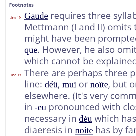
Footnotes
requires three syllab
Gaude
Line 19
:
Mettmann (I and II) omits t
might have been prompted
. However, he also omit
que
which cannot be explained 
There are perhaps three pot
Line 39
:
line:
,
or
, but 
déü
muï
noïte
elsewhere. (It's very comm
in
pronounced with cl
-eu
necessary in
which ha
déu
diaeresis in
has by far
noite