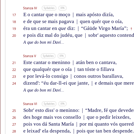
Stanza IV
Syllables
IPA
E o cantar que o moço
|
mais apósto dizía,
17
e de que se mais pagava
|
quen quér que o oía,
18
éra un cantar en
que
diz:
|
“Gáüde Virgo María”;
19
†
e pois diz mal do judéu, que
|
sobr' aquesto contend
20
A que do bon rei Daví...
Stanza V
Syllables
IPA
Este cantar o meninno
|
atán ben o cantava,
21
que qualquér que o oía
|
tan tóste o fillava
22
e por levá-lo consigo
|
conos outros barallava,
23
dizend': “éu dar-ll-ei que jante,
|
e demais que mere
24
A que do bon rei Daví...
Stanza VI
Syllables
IPA
Sobr' esto diss' o meninno:
|
“Madre, fé que devede
25
des hoge mais vos consello
|
que o pedir leixedes,
26
pois vos dá Santa María
|
por mi quanto vós quered
27
e leixad' ela despenda,
|
pois que tan ben despende.
28