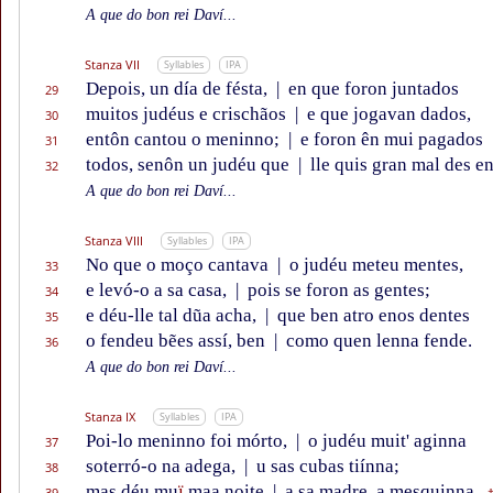
A que do bon rei Daví...
Stanza VII
Syllables
IPA
Depois, un día de fésta,
|
en que foron juntados
29
muitos judéus e crischãos
|
e que jogavan dados,
30
entôn cantou o meninno;
|
e foron ên mui pagados
31
todos, senôn un judéu que
|
lle quis gran mal des e
32
A que do bon rei Daví...
Stanza VIII
Syllables
IPA
No que o moço cantava
|
o judéu meteu mentes,
33
e levó-o a sa casa,
|
pois se foron as gentes;
34
e déu-lle tal dũa acha,
|
que ben atro enos dentes
35
o fendeu bẽes assí, ben
|
como quen lenna fende.
36
A que do bon rei Daví...
Stanza IX
Syllables
IPA
Poi-lo meninno foi mórto,
|
o judéu muit' aginna
37
soterró-o na adega,
|
u sas cubas tiínna;
38
mas déu mu
ï
maa noite
|
a sa madre, a mesquinna,
39