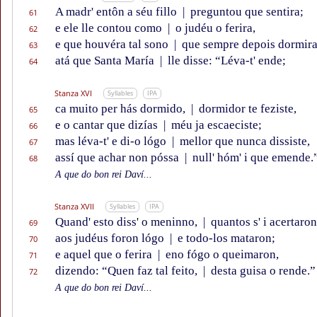
A madr' entôn a séu fillo
|
preguntou que sentira;
61
e ele lle contou como
|
o judéu o ferira,
62
e que houvéra tal sono
|
que sempre depois dormira
63
atá que Santa María
|
lle disse: “Léva-t' ende;
64
Stanza XVI
Syllables
IPA
ca muito per hás dormido,
|
dormidor te feziste,
65
e o cantar que dizías
|
méu ja escaeciste;
66
mas léva-t' e di-o lógo
|
mellor que nunca dissiste,
67
assí que achar non póssa
|
null' hóm' i que emende.
68
A que do bon rei Daví...
Stanza XVII
Syllables
IPA
Quand' esto diss' o meninno,
|
quantos s' i acertaron
69
aos judéus foron lógo
|
e todo-los mataron;
70
e aquel que o ferira
|
eno fógo o queimaron,
71
dizendo: “Quen faz tal feito,
|
desta guisa o rende.”
72
A que do bon rei Daví...