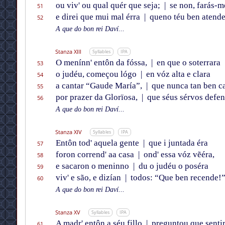
ou viv' ou qual quér que seja;
|
se non, farás-me
51
e direi que mui mal érra
|
queno téu ben atende
52
A que do bon rei Daví...
Stanza XIII
Syllables
IPA
O menínn' entôn da fóssa,
|
en que o soterrara
53
o judéu, começou lógo
|
en vóz alta e clara
54
a cantar “Gaude María”,
|
que nunca tan ben ca
55
por prazer da Glorïosa,
|
que séus sérvos defen
56
A que do bon rei Daví...
Stanza XIV
Syllables
IPA
Entôn tod' aquela gente
|
que i juntada éra
57
foron corrend' aa casa
|
ond' essa vóz vẽéra,
58
e sacaron o meninno
|
du o judéu o poséra
59
viv' e são, e dizían
|
todos: “Que ben recende!
60
A que do bon rei Daví...
Stanza XV
Syllables
IPA
A madr' entôn a séu fillo
|
preguntou que sentir
61