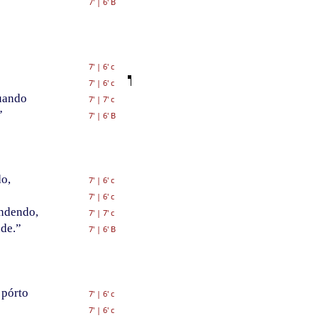
7'
|
6' B
7'
|
6' c
7'
|
6' c
quando
7'
|
7' c
”
7'
|
6' B
o,
7'
|
6' c
7'
|
6' c
endendo,
7'
|
7' c
nde.”
7'
|
6' B
 pórto
7'
|
6' c
7'
|
6' c