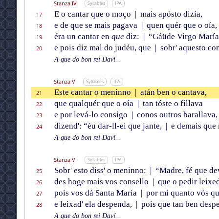
Stanza IV
Syllables
IPA
E o cantar que o moço
|
mais apósto dizía,
17
e de que se mais pagava
|
quen quér que o oía,
18
éra un cantar en
que
diz:
|
“Gáüde Virgo María
19
e pois diz mal do judéu, que
|
sobr' aquesto co
20
A que do bon rei Daví...
Stanza V
Syllables
IPA
Este cantar o meninno
|
atán ben o cantava,
21
que qualquér que o oía
|
tan tóste o fillava
22
e por levá-lo consigo
|
conos outros barallava,
23
dizend': “éu dar-ll-ei que jante,
|
e demais que 
24
A que do bon rei Daví...
Stanza VI
Syllables
IPA
Sobr' esto diss' o meninno:
|
“Madre, fé que de
25
des hoge mais vos consello
|
que o pedir leixe
26
pois vos dá Santa María
|
por mi quanto vós qu
27
e leixad' ela despenda,
|
pois que tan ben desp
28
A que do bon rei Daví...