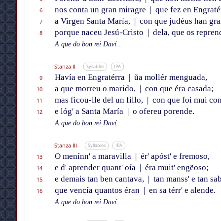
nos conta un gran miragre
|
que fez en Engraté
6
a Virgen Santa María,
|
con que judéus han gra
7
porque naceu Jesú-Cristo
|
dela, que os repren
8
A que do bon rei Daví...
Stanza II
Syllables
IPA
Havía en Engratérra
|
ũa mollér menguada,
9
a que morreu o marido,
|
con que éra casada;
10
mas ficou-lle del un fillo,
|
con que foi mui con
11
e lóg' a Santa María
|
o ofereu porende.
12
A que do bon rei Daví...
Stanza III
Syllables
IPA
O menínn' a maravilla
|
ér' apóst' e fremoso,
13
e d' aprender quant' oía
|
éra muit' engẽoso;
14
e demais tan ben cantava,
|
tan manss' e tan sa
15
que vencía quantos éran
|
en sa térr' e alende.
16
A que do bon rei Daví...