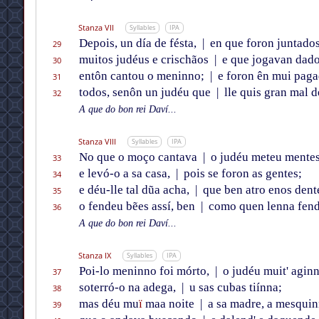
Stanza VII
Syllables
IPA
Depois, un día de fésta,
|
en que foron juntado
29
muitos judéus e crischãos
|
e que jogavan dado
30
entôn cantou o meninno;
|
e foron ên mui pag
31
todos, senôn un judéu que
|
lle quis gran mal d
32
A que do bon rei Daví...
Stanza VIII
Syllables
IPA
No que o moço cantava
|
o judéu meteu mentes
33
e levó-o a sa casa,
|
pois se foron as gentes;
34
e déu-lle tal dũa acha,
|
que ben atro enos dent
35
o fendeu bẽes assí, ben
|
como quen lenna fend
36
A que do bon rei Daví...
Stanza IX
Syllables
IPA
Poi-lo meninno foi mórto,
|
o judéu muit' agin
37
soterró-o na adega,
|
u sas cubas tiínna;
38
mas déu mu
ï
maa noite
|
a sa madre, a mesquin
39