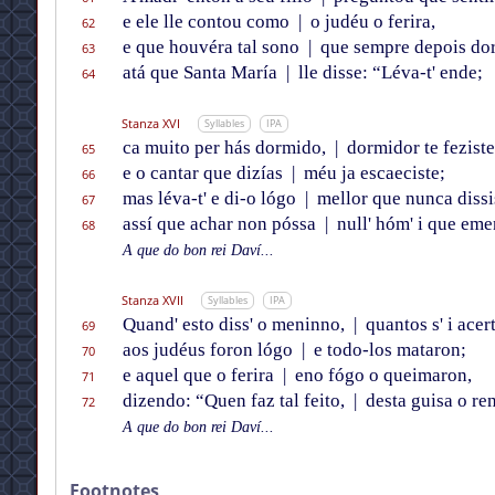
e ele lle contou como
|
o judéu o ferira,
62
e que houvéra tal sono
|
que sempre depois dor
63
atá que Santa María
|
lle disse: “Léva-t' ende;
64
Stanza XVI
Syllables
IPA
ca muito per hás dormido,
|
dormidor te feziste
65
e o cantar que dizías
|
méu ja escaeciste;
66
mas léva-t' e di-o lógo
|
mellor que nunca dissi
67
assí que achar non póssa
|
null' hóm' i que eme
68
A que do bon rei Daví...
Stanza XVII
Syllables
IPA
Quand' esto diss' o meninno,
|
quantos s' i acer
69
aos judéus foron lógo
|
e todo-los mataron;
70
e aquel que o ferira
|
eno fógo o queimaron,
71
dizendo: “Quen faz tal feito,
|
desta guisa o re
72
A que do bon rei Daví...
Footnotes