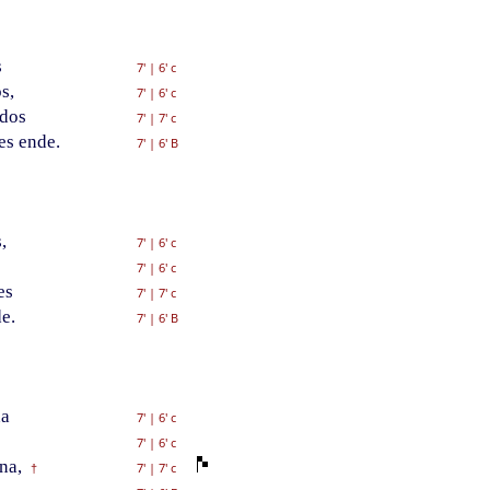
s
7'
|
6' c
s,
7'
|
6' c
ados
7'
|
7' c
es ende.
7'
|
6' B
,
7'
|
6' c
7'
|
6' c
es
7'
|
7' c
e.
7'
|
6' B
na
7'
|
6' c
7'
|
6' c
na,
7'
|
7' c
†