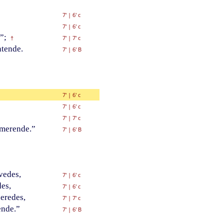
7'
|
6' c
7'
|
6' c
”;
7'
|
7' c
†
ntende.
7'
|
6' B
7'
|
6' c
7'
|
6' c
7'
|
7' c
merende.”
7'
|
6' B
vedes,
7'
|
6' c
des,
7'
|
6' c
eredes,
7'
|
7' c
ende.”
7'
|
6' B