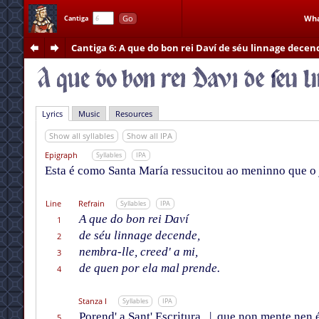
Go
Wha
Cantiga
Cantiga 6
: A que do bon rei Daví de séu linnage decen
Lyrics
Music
Resources
Show all syllables
Show all IPA
Epigraph
Syllables
IPA
Esta é como Santa María ressucitou ao meninno que o
Line
Refrain
Syllables
IPA
A que do bon rei Daví
1
de séu linnage decende,
2
nembra-lle, creed' a mi,
3
de quen por ela mal prende.
4
Stanza I
Syllables
IPA
Porend' a Sant' Escritura,
|
que non mente nen é
5