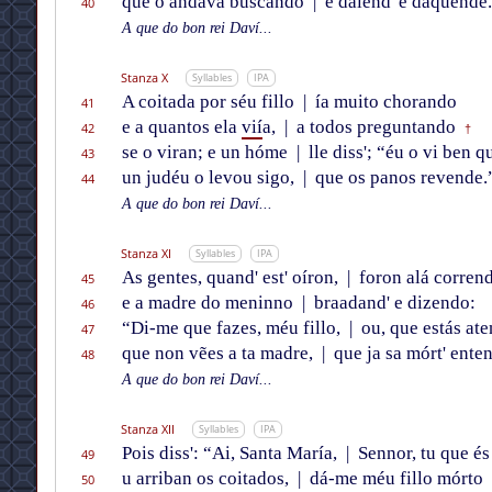
que o andava buscando
|
e dalend' e daquende.
40
A que do bon rei Daví...
Stanza X
Syllables
IPA
A coitada por séu fillo
|
ía muito chorando
41
e a quantos ela
vií
a,
|
a todos preguntando
42
†
se o viran; e un hóme
|
lle diss'; “éu o vi ben 
43
un judéu o levou sigo,
|
que os panos revende.
44
A que do bon rei Daví...
Stanza XI
Syllables
IPA
As gentes, quand' est' oíron,
|
foron alá corrend
45
e a madre do meninno
|
braadand' e dizendo:
46
“Di-me que fazes, méu fillo,
|
ou, que estás at
47
que non vẽes a ta madre,
|
que ja sa mórt' ente
48
A que do bon rei Daví...
Stanza XII
Syllables
IPA
Pois diss': “Ai, Santa María,
|
Sennor, tu que és
49
u arriban os coitados,
|
dá-me méu fillo mórto
50