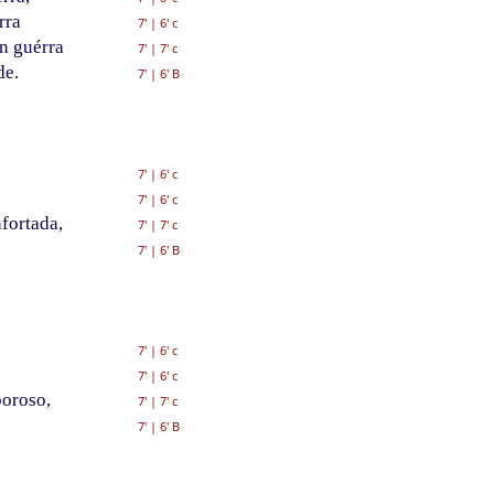
rra
7'
|
6' c
n guérra
7'
|
7' c
de.
7'
|
6' B
7'
|
6' c
7'
|
6' c
fortada,
7'
|
7' c
7'
|
6' B
7'
|
6' c
7'
|
6' c
boroso,
7'
|
7' c
7'
|
6' B