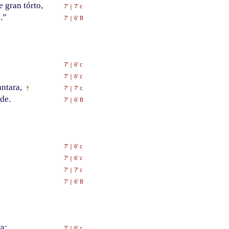
 gran tórto,
7'
|
7' c
.”
7'
|
6' B
7'
|
6' c
7'
|
6' c
ntara,
7'
|
7' c
†
de.
7'
|
6' B
7'
|
6' c
7'
|
6' c
7'
|
7' c
”
7'
|
6' B
a;
7'
|
6' c