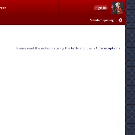
rces
Sign in
Standard spelling
Please read the notes on using the
texts
and the
IPA transcriptions