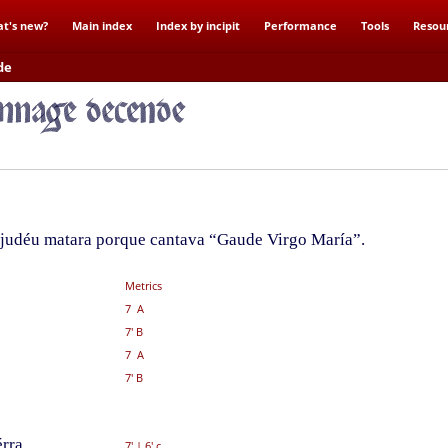
t's new?
Main index
Index by incipit
Performance
Tools
Resou
de
 judéu matara porque cantava “Gaude Virgo María”.
Metrics
7 A
7' B
7 A
7' B
rra,
7'
|
6' c