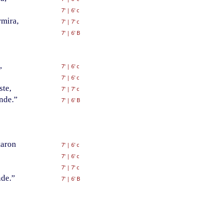
7'
|
6' c
mira,
7'
|
7' c
7'
|
6' B
,
7'
|
6' c
7'
|
6' c
ste,
7'
|
7' c
nde.”
7'
|
6' B
taron
7'
|
6' c
7'
|
6' c
7'
|
7' c
nde.”
7'
|
6' B