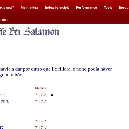
t's new?
Main index
Index by incipit
Performance
Tools
Resou
lamôn
vía a dar por outro que lle fillara, e nono podía haver
ógo mui bõo.
Metrics
n
7'
|
7 A
†
 son.
7'
|
7 A
7'
|
7 b
r;
7'
|
7 b