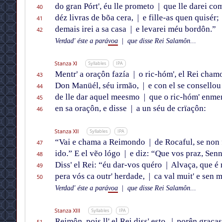
do gran Pórt', éu lle prometo
|
que lle darei co
40
déz livras de bõa cera,
|
e fille-as quen quisér;
41
demais irei a sa casa
|
e levarei méu bordôn.”
42
Verdad' éste a pará
voa
|
que disse Rei Salamôn...
Stanza XI
Syllables
IPA
Mentr' a oraçôn fazía
|
o ric-hóm', el Rei cham
43
Don Manüél, séu irmão,
|
e con el se consellou
44
de lle dar aquel meesmo
|
que o ric-hóm' enme
45
en sa oraçôn, e disse
|
a un séu de crïaçôn:
46
Stanza XII
Syllables
IPA
“Vai e chama a Reimondo
|
de Rocaful, se non 
47
ido.” E el vẽo lógo
|
e diz: “Que vos praz, Sen
48
Diss' el Rei: “éu dar-vos quéro
|
Alvaça, que é 
49
pera vós ca outr' herdade,
|
ca val muit' e sen 
50
Verdad' éste a pará
voa
|
que disse Rei Salamôn...
Stanza XIII
Syllables
IPA
Reimôn, pois ll' el Rei diss' esto,
|
porên graças
51