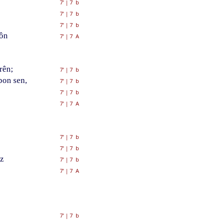
7'
|
7 b
7'
|
7 b
7'
|
7 b
tôn
7'
|
7 A
rên;
7'
|
7 b
bon sen,
7'
|
7 b
7'
|
7 b
7'
|
7 A
7'
|
7 b
7'
|
7 b
az
7'
|
7 b
7'
|
7 A
7'
|
7 b