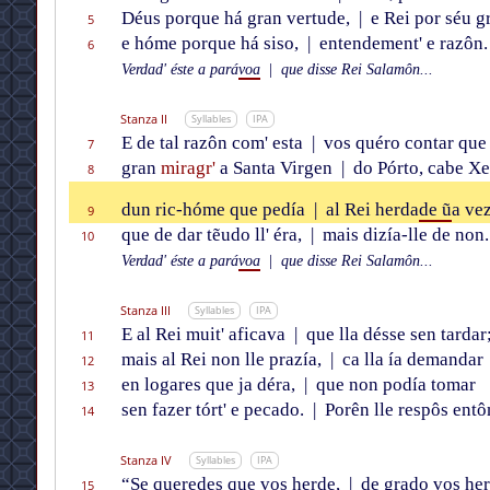
Déus porque há gran vertude,
|
e Rei por séu g
5
e hóme porque há siso,
|
entendement' e razôn.
6
Verdad' éste a pará
voa
|
que disse Rei Salamôn...
Stanza II
Syllables
IPA
E de tal razôn com' esta
|
vos quéro contar que
7
gran
miragr'
a Santa Virgen
|
do Pórto, cabe Xe
8
dun ric-hóme que pedía
|
al Rei herda
de ũ
a vez
9
que de dar tẽudo ll' éra,
|
mais dizía-lle de non.
10
Verdad' éste a pará
voa
|
que disse Rei Salamôn...
Stanza III
Syllables
IPA
E al Rei muit' aficava
|
que lla désse sen tardar
11
mais al Rei non lle prazía,
|
ca lla ía demandar
12
en logares que ja déra,
|
que non podía tomar
13
sen fazer tórt' e pecado.
|
Porên lle respôs entô
14
Stanza IV
Syllables
IPA
“Se queredes que vos herde,
|
de grado vos her
15