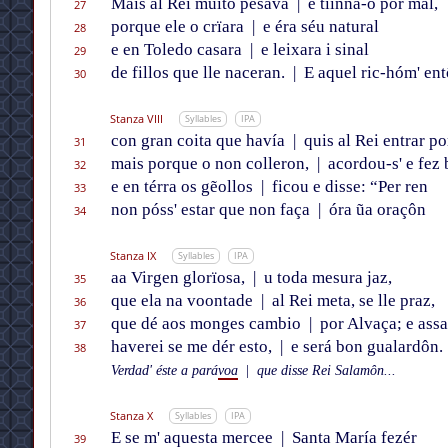
Mais al Rei muito pesava
|
e tiínna-o por mal,
27
porque ele o crïara
|
e éra séu natural
28
e en Toledo casara
|
e leixara i sinal
29
de fillos que lle naceran.
|
E aquel ric-hóm' en
30
Stanza VIII
Syllables
IPA
con gran coita que havía
|
quis al Rei entrar po
31
mais porque o non colleron,
|
acordou-s' e fez 
32
e en térra os gẽollos
|
ficou e disse: “Per ren
33
non póss' estar que non faça
|
óra ũa oraçôn
34
Stanza IX
Syllables
IPA
aa Virgen glorïosa,
|
u toda mesura jaz,
35
que ela na voontade
|
al Rei meta, se lle praz,
36
que dé aos monges cambio
|
por Alvaça; e ass
37
haverei se me dér esto,
|
e será bon gualardôn.
38
Verdad' éste a pará
voa
|
que disse Rei Salamôn...
Stanza X
Syllables
IPA
E se m' aquesta mercee
|
Santa María fezér
39