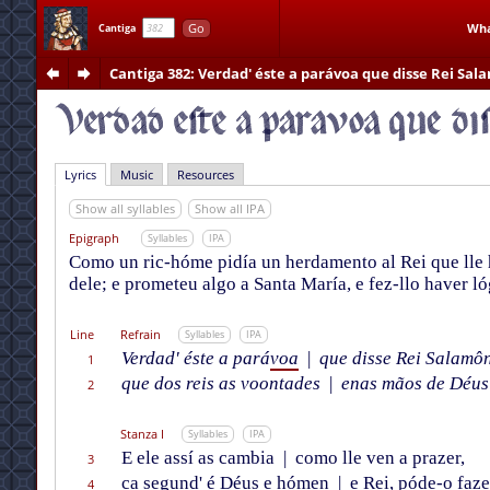
Go
Wha
Cantiga
Cantiga 382
: Verdad' éste a parávoa que disse Rei Sa
Lyrics
Music
Resources
Show all syllables
Show all IPA
Epigraph
Syllables
IPA
Como un ric-hóme pidía un herdamento al Rei que lle ha
dele; e prometeu algo a Santa María, e fez-llo haver l
Line
Refrain
Syllables
IPA
Verdad' éste a pará
voa
|
que disse Rei Salamô
1
que dos reis as voontades
|
enas mãos de Déus
2
Stanza I
Syllables
IPA
E ele assí as cambia
|
como lle ven a prazer,
3
ca segund' é Déus e hómen
|
e Rei, póde-o faze
4