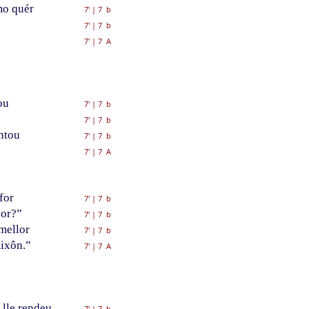
mo quér
7'
|
7 b
7'
|
7 b
7'
|
7 A
ou
7'
|
7 b
7'
|
7 b
ntou
7'
|
7 b
7'
|
7 A
for
7'
|
7 b
nor?”
7'
|
7 b
mellor
7'
|
7 b
mixôn.”
7'
|
7 A
 lle rendeu
7'
|
7 b