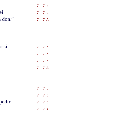
7'
|
7 b
ei
7'
|
7 b
n don.”
7'
|
7 A
assí
7'
|
7 b
7'
|
7 b
,
7'
|
7 b
7'
|
7 A
7'
|
7 b
7'
|
7 b
spedir
7'
|
7 b
7'
|
7 A