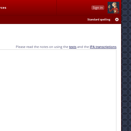
rces
Sign in
Standard spelling
Please read the notes on using the
texts
and the
IPA transcriptions