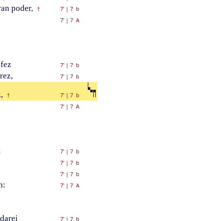
ran poder,
7'
|
7 b
†
7'
|
7 A
 fez
7'
|
7 b
rez,
7'
|
7 b
,
7'
|
7 b
†
7'
|
7 A
;
7'
|
7 b
7'
|
7 b
7'
|
7 b
n:
7'
|
7 A
darei
7'
|
7 b