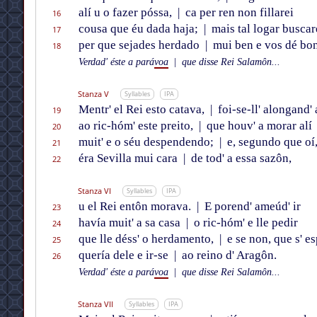
alí u o fazer póssa,
|
ca per ren non fillarei
16
cousa que éu dada haja;
|
mais tal logar buscar
17
per que sejades herdado
|
mui ben e vos dé bo
18
Verdad' éste a pará
voa
|
que disse Rei Salamôn...
Stanza V
Syllables
IPA
Mentr' el Rei esto catava,
|
foi-se-ll' alongand' 
19
ao ric-hóm' este preito,
|
que houv' a morar alí
20
muit' e o séu despendendo;
|
e, segundo que oí
21
éra Sevilla mui cara
|
de tod' a essa sazôn,
22
Stanza VI
Syllables
IPA
u el Rei entôn morava.
|
E porend' ameúd' ir
23
havía muit' a sa casa
|
o ric-hóm' e lle pedir
24
que lle déss' o herdamento,
|
e se non, que s' e
25
quería dele e ir-se
|
ao reino d' Aragôn.
26
Verdad' éste a pará
voa
|
que disse Rei Salamôn...
Stanza VII
Syllables
IPA