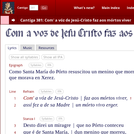
Go
What's new?
Main index
Inde
Cantiga
Cantiga 381
: Com' a vóz de Jesú-Cristo faz aos mórtos viver
Lyrics
Music
Resources
Show all syllables
Show all IPA
Epigraph
Syllables
IPA
Como Santa María do Pórto resuscitou un menino que morr
que morava en Xerez.
Line
Refrain
Syllables
IPA
Com'
a vóz de Jesú-Cristo
|
faz aos mórtos viver,
1
†
assí fez a de sa Madre
|
un mórto vivo erger.
2
Stanza I
Syllables
IPA
Desto direi un miragre
|
que no Pórto conteceu
3
que é de Santa María,
|
dun menino que morreu,
4