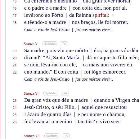
Ca enfermou o meninno
|
dũa gran féver mortal,
15
e o padre e a madre
|
con coita del, non por al,
16
levárono ao Pórto
|
da Raínna
spirital
;
17
†
e tẽendo-o a madre
|
nos braços, lle foi morrer.
18
Com' a vóz de Jesú-Cristo
|
faz aos mórtos viver...
Stanza V
Syllables
IPA
Sa madre, pois viu que mórto
|
éra, ũa gran vóz déu
19
dizend': “Ai, Santa María,
|
dá-m' aqueste fillo méu
20
se non, léva-me con ele,
|
ca mais non viverei éu
21
eno mundo.” E con coita
|
foi lógo esmorecer.
22
Com' a vóz de Jesú-Cristo
|
faz aos mórtos viver...
Stanza VI
Syllables
IPA
Da gran vóz que déu a madre
|
quando a Virgen ch
23
Jesú-Cristo, o séu Fillo,
|
aquel que resuscitou
24
Lázaro de quatro días
|
e per nome o chamou,
25
fez levantar o menino
|
tan tóst' e vivo seer
26
Stanza VII
Syllables
IPA