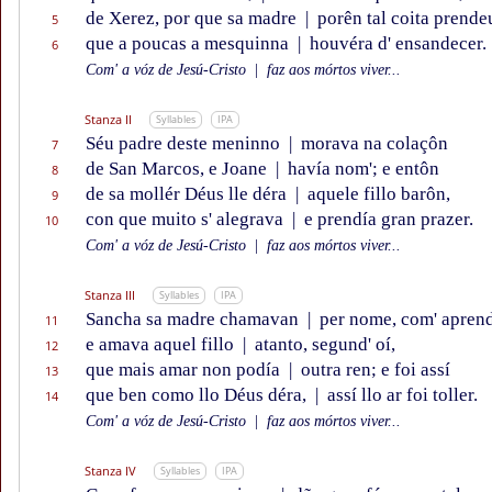
de Xerez, por que sa madre
|
porên tal coita prende
5
que a poucas a mesquinna
|
houvéra d' ensandecer.
6
Com' a vóz de Jesú-Cristo
|
faz aos mórtos viver...
Stanza II
Syllables
IPA
Séu padre deste meninno
|
morava na colaçôn
7
de San Marcos, e Joane
|
havía nom'; e entôn
8
de sa mollér Déus lle déra
|
aquele fillo barôn,
9
con que muito s' alegrava
|
e prendía gran prazer.
10
Com' a vóz de Jesú-Cristo
|
faz aos mórtos viver...
Stanza III
Syllables
IPA
Sancha sa madre chamavan
|
per nome, com' aprend
11
e amava aquel fillo
|
atanto, segund' oí,
12
que mais amar non podía
|
outra ren; e foi assí
13
que ben como llo Déus déra,
|
assí llo ar foi toller.
14
Com' a vóz de Jesú-Cristo
|
faz aos mórtos viver...
Stanza IV
Syllables
IPA