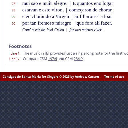
mui são e muit' alégre.
|
E quantos eno logar
27
estavan e esto viron,
|
começaron de chorar,
28
e en chorando a Virgen
|
ar fillaron-s' a loar
29
por tan fremoso miragre
|
que fora alí fazer.
30
Com' a vóz de Jesú-Cristo
|
faz aos mórtos viver...
Footnotes
The music in
[E]
provides just a single long note for the first 
Line 1
:
Compare CSM
197:4
and CSM
284:9
.
Line 17
:
Cantigas de Santa Maria for Singers © 2026 by Andrew Casson
Terms of use