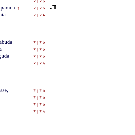
7'
|
7' b
 parada
7'
|
7' b
†
bía.
7'
|
7' A
sabuda,
7'
|
7' b
a
7'
|
7' b
çuda
7'
|
7' b
7'
|
7' A
sse,
7'
|
7' b
7'
|
7' b
7'
|
7' b
7'
|
7' A