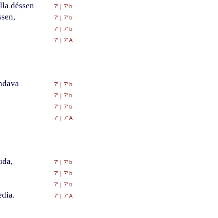
lla déssen
7'
|
7' b
ssen,
7'
|
7' b
7'
|
7' b
.
7'
|
7' A
ndava
7'
|
7' b
,
7'
|
7' b
7'
|
7' b
7'
|
7' A
uda,
7'
|
7' b
7'
|
7' b
a
7'
|
7' b
edía.
7'
|
7' A