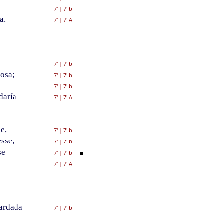
7'
|
7' b
a.
7'
|
7' A
7'
|
7' b
osa;
7'
|
7' b
a
7'
|
7' b
daría
7'
|
7' A
e,
7'
|
7' b
sse;
7'
|
7' b
se
7'
|
7' b
7'
|
7' A
ardada
7'
|
7' b