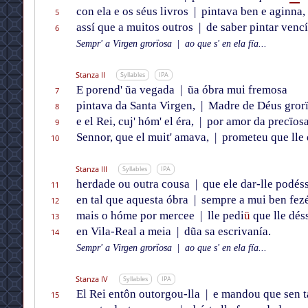
con ela e os séus livros
|
pintava ben e aginna,
5
assí que a muitos outros
|
de saber pintar vencí
6
Sempr' a Virgen grorïosa
|
ao que s' en ela fía...
Stanza II
Syllables
IPA
E porend' ũa vegada
|
ũa óbra mui fremosa
7
pintava da Santa Virgen,
|
Madre de Déus grorï
8
e el Rei, cuj' hóm' el éra,
|
por amor da precïos
9
Sennor, que el muit' amava,
|
prometeu que lle 
10
Stanza III
Syllables
IPA
herdade ou outra cousa
|
que ele dar-lle podéss
11
en tal que aquesta óbra
|
sempre a mui ben fezé
12
mais o hóme por mercee
|
lle pedi
ü
que lle dés
13
en Vila-Real a meia
|
dũa sa escrivanía.
14
Sempr' a Virgen grorïosa
|
ao que s' en ela fía...
Stanza IV
Syllables
IPA
El Rei entôn outorgou-lla
|
e mandou que sen t
15