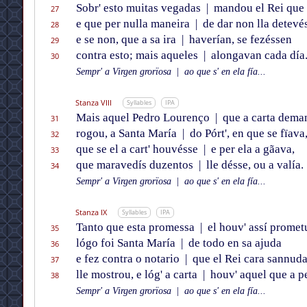
Sobr' esto muitas vegadas
|
mandou el Rei que 
27
e que per nulla maneira
|
de dar non lla detevé
28
e se non, que a sa ira
|
haverían, se fezéssen
29
contra esto; mais aqueles
|
alongavan cada día
30
Sempr' a Virgen grorïosa
|
ao que s' en ela fía...
Stanza VIII
Syllables
IPA
Mais aquel Pedro Lourenço
|
que a carta dema
31
rogou, a Santa María
|
do Pórt', en que se fïava
32
que se el a cart' houvésse
|
e per ela a gãava,
33
que maravedís duzentos
|
lle désse, ou a valía.
34
Sempr' a Virgen grorïosa
|
ao que s' en ela fía...
Stanza IX
Syllables
IPA
Tanto que esta promessa
|
el houv' assí promet
35
lógo foi Santa María
|
de todo en sa ajuda
36
e fez contra o notario
|
que el Rei cara sannud
37
lle mostrou, e lóg' a carta
|
houv' aquel que a p
38
Sempr' a Virgen grorïosa
|
ao que s' en ela fía...