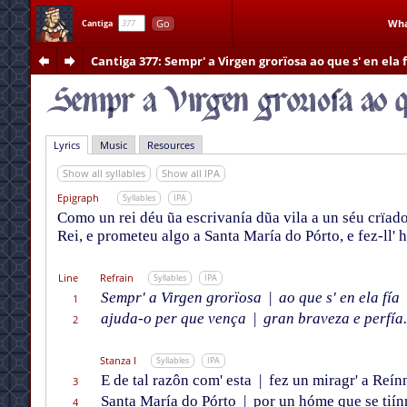
Go
Wha
Cantiga
Cantiga 377
: Sempr' a Virgen grorïosa ao que s' en ela f
Lyrics
Music
Resources
Show all syllables
Show all IPA
Epigraph
Syllables
IPA
Como un rei déu ũa escrivanía dũa vila a un séu crïado
Rei, e prometeu algo a Santa María do Pórto, e fez-ll' h
Line
Refrain
Syllables
IPA
Sempr' a Virgen grorïosa
|
ao que s' en ela fía
1
ajuda-o per que vença
|
gran braveza e perfía.
2
Stanza I
Syllables
IPA
E de tal razôn com' esta
|
fez un miragr' a Reín
3
Santa María do Pórto
|
por un hóme que se
tií
n
4