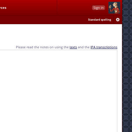
rces
Sign in
Standard spelling
Please read the notes on using the
texts
and the
IPA transcriptions