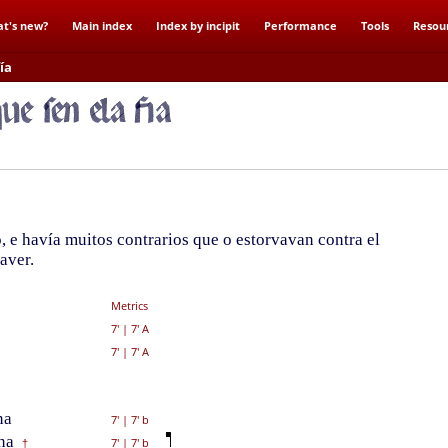
t's new?
Main index
Index by incipit
Performance
Tools
Resou
ía
, e havía muitos contrarios que o estorvavan contra el
aver.
Metrics
7'
|
7' A
7'
|
7' A
na
7'
|
7' b
na
7'
|
7' b
†