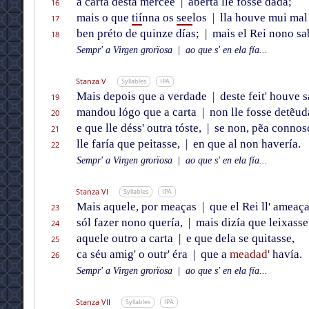
a carta desta mercee
|
abérta lle fosse dada;
16
mais o que
tií
nna os
see
los
|
lla houve mui mal
17
ben préto de quinze días;
|
mais el Rei nono sa
18
Sempr' a Virgen grorïosa
|
ao que s' en ela fía...
Stanza V
Syllables
IPA
Mais depois que a verdade
|
deste feit' houve 
19
mandou lógo que a carta
|
non lle fosse detẽud
20
e que lle déss' outra tóste,
|
se non, pẽa connos
21
lle faría que peitasse,
|
en que al non havería.
22
Sempr' a Virgen grorïosa
|
ao que s' en ela fía...
Stanza VI
Syllables
IPA
Mais aquele, por meaças
|
que el Rei ll' ameaça
23
sól fazer nono quería,
|
mais dizía que leixasse
24
aquele outro a carta
|
e que dela se quitasse,
25
ca séu amig' o outr' éra
|
que a
meadad'
havía.
26
Sempr' a Virgen grorïosa
|
ao que s' en ela fía...
Stanza VII
Syllables
IPA