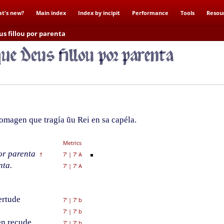
t's new?
Main index
Index by incipit
Performance
Tools
Resou
us fillou por parenta
magen que tragía ũu Rei en sa capéla.
Metrics
or parenta
7'
|
7' A
†
nta.
7'
|
7' A
ertude
7'
|
7' b
7'
|
7' b
n recude,
7'
|
7' b