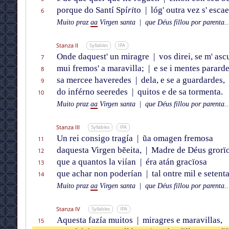
porque do Santí Spí
ri
to
|
lóg' outra vez s' escae
6
Muito praz
aa
Virgen santa
|
que Déus fillou por parenta..
Stanza II
Syllables
IPA
Onde daquest' un miragre
|
vos direi, se m' asc
7
mui fremos' a maravilla;
|
e se i mentes pararde
8
sa mercee haveredes
|
dela, e se a guardardes,
9
do inférno seeredes
|
quitos e de sa tormenta.
10
Muito praz
aa
Virgen santa
|
que Déus fillou por parenta..
Stanza III
Syllables
IPA
Un rei consigo tragía
|
ũa omagen fremosa
11
daquesta Virgen bẽeita,
|
Madre de Déus grorïo
12
que a quantos la viían
|
éra atán gracïosa
13
que achar non poderían
|
tal ontre mil e setenta
14
Muito praz
aa
Virgen santa
|
que Déus fillou por parenta..
Stanza IV
Syllables
IPA
Aquesta fazía muitos
|
miragres e maravillas,
15