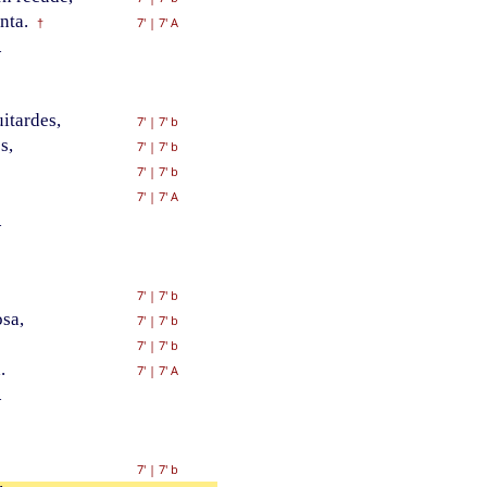
nta.
7'
|
7' A
†
.
uitardes,
7'
|
7' b
s,
7'
|
7' b
7'
|
7' b
7'
|
7' A
.
7'
|
7' b
sa,
7'
|
7' b
7'
|
7' b
.
7'
|
7' A
.
7'
|
7' b