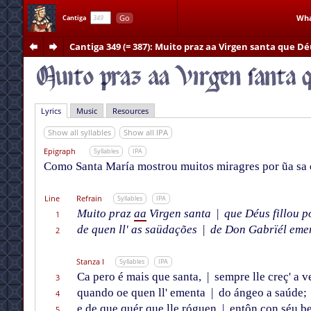
Go
Wha
Cantiga
Cantiga 349 (= 387)
: Muito praz aa Virgen santa que Dé
Lyrics
Music
Resources
Show all syllables
Show all IPA
Epigraph
Syllables
IPA
Como Santa María mostrou muitos miragres por ũa sa o
Line
Refrain
Syllables
IPA
Muito praz
aa
Virgen santa
|
que Déus fillou p
1
de quen ll' as saüdações
|
de Don Gabrïél eme
2
Stanza I
Syllables
IPA
Ca pero é mais que santa,
|
sempre lle creç' a v
3
quando oe quen ll' ementa
|
do ángeo a saúde;
4
e de que quér que lle róguen
|
entôn con séu be
5