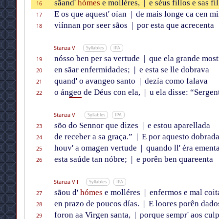
sãand'
hómes
e molléres,
|
e séus fillos e sas fil
16
E os que aquest' oían
|
de mais longe ca cen mi
17
viínnan por seer sãos
|
por esta que acrecenta
18
Stanza V
Syllables
IPA
nósso ben per sa vertude
|
que ela grande most
19
en sãar enfermidades;
|
e esta se lle dobrava
20
quand' o avangeo santo
|
dezía como falava
21
o án
geo
de Déus con ela,
|
u ela disse: “Sergen
22
Stanza VI
Syllables
IPA
sõo do Sennor que dizes
|
e estou aparellada
23
de receber a sa graça.”
|
E por aquesto dobrad
24
houv' a omagen vertude
|
quando ll' éra ement
25
esta saúde tan nóbre;
|
e porên ben quareenta
26
Stanza VII
Syllables
IPA
sãou d'
hómes
e molléres
|
enfermos e mal coit
27
en prazo de poucos días.
|
E loores porên dado
28
foron aa Virgen santa,
|
porque sempr' aos culp
29