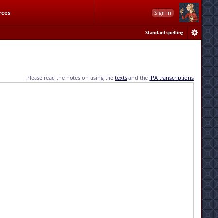
rces
Sign in
Standard spelling
Please read the notes on using the
texts
and the
IPA transcriptions