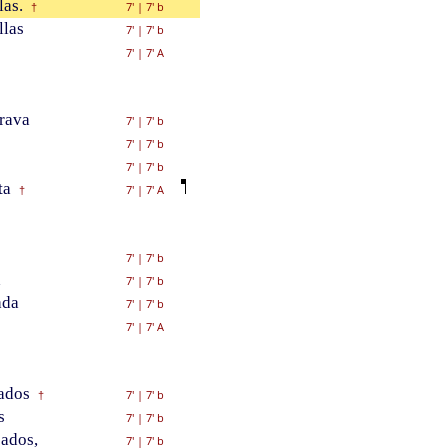
las.
7'
|
7' b
†
llas
7'
|
7' b
7'
|
7' A
rava
7'
|
7' b
7'
|
7' b
7'
|
7' b
ta
7'
|
7' A
†
7'
|
7' b
a
7'
|
7' b
ada
7'
|
7' b
7'
|
7' A
ados
7'
|
7' b
†
s
7'
|
7' b
ados,
7'
|
7' b