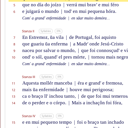
que no día do joízo
|
verrá mui brav' e mui féro
5
e juïgará o mundo
|
tod' en mui pequena hóra.
6
Com' a grand' enfermidade
|
en sãar muito demóra...
Stanza II
Syllables
IPA
En Estremoz, ũa vila
|
de Portugal, foi aquisto
7
que guariu ũa enferma
|
a Madr' onde Jesú-Cristo
8
naceu por salvar o mundo,
|
que foi connosçud' e vi
9
ond' o sól, quand' el pres mórte,
|
tornou mais negro
10
Com' a grand' enfermidade
|
en sãar muito demóra...
Stanza III
Syllables
IPA
Aquesta mollér manceba
|
éra e grand' e fremosa,
11
mais ũa enfermidade
|
houve mui perigoosa;
12
ca o braço ll' inchou tanto,
|
de que foi mui temeros
13
de o perder e o córpo.
|
Mais a inchaçôn foi fóra,
14
Stanza IV
Syllables
IPA
e en mui pequeno tempo
|
foi o braço tan inchado
15