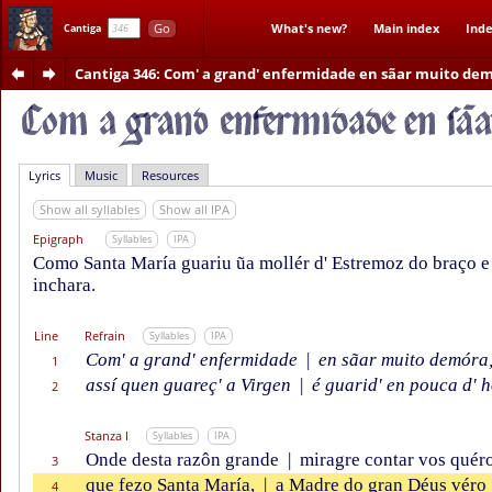
Go
What's new?
Main index
Inde
Cantiga
Cantiga 346
: Com' a grand' enfermidade en sãar muito de
Lyrics
Music
Resources
Show all syllables
Show all IPA
Epigraph
Syllables
IPA
Como Santa María guariu ũa mollér d' Estremoz do braço e 
inchara.
Line
Refrain
Syllables
IPA
Com' a grand' enfermidade
|
en sãar muito demóra
1
assí quen guareç' a Virgen
|
é guarid' en pouca d' h
2
Stanza I
Syllables
IPA
Onde desta razôn grande
|
miragre contar vos quér
3
que fezo Santa María,
|
a Madre do gran Déus véro
4