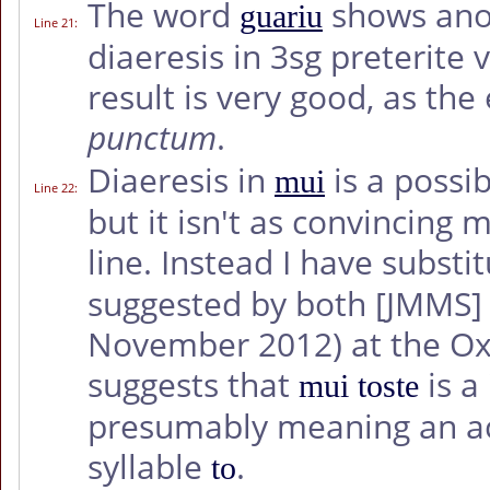
The word
shows ano
guariu
Line 21
:
diaeresis in 3sg preterite 
result is very good, as the 
punctum
.
Diaeresis in
is a possi
mui
Line 22
:
but it isn't as convincing 
line. Instead I have subst
suggested by both
[JMMS]
November 2012) at the Ox
suggests that
is a
mui toste
presumably meaning an ac
syllable
.
to