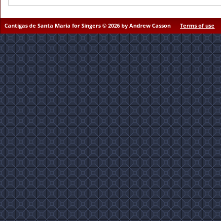
Cantigas de Santa Maria for Singers © 2026 by Andrew Casson
Terms of use