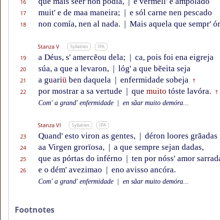
que mais seer non podía,
|
e vermell' e ampolado
16
muit' e de maa maneira;
|
e sól carne nen pescado
17
non comía, nen al nada.
|
Mais aquela que sempr' ó
18
Stanza V
Syllables
IPA
a Déus, s' amercẽou dela;
|
ca, pois foi ena eigreja
19
súa, a que a levaron,
|
lóg' a que bẽeita seja
20
a guari
ü
ben daquela
|
enfermidade sobeja
21
†
por mostrar a sa vertude
|
que
muito
tóste lavóra.
22
†
Com' a grand' enfermidade
|
en sãar muito demóra...
Stanza VI
Syllables
IPA
Quand' esto viron as gentes,
|
déron loores grãadas
23
aa Virgen grorïosa,
|
a que sempre sejan dadas,
24
que as pórtas do inférno
|
ten por nóss' amor sarrad
25
e o dém' avezimao
|
eno avisso ancóra.
26
Com' a grand' enfermidade
|
en sãar muito demóra...
Footnotes