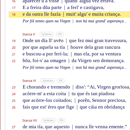
aparecer u a visse
|
quand' algũa vez errava.
16
E a freira dũa parte
|
a ferí' e castigava,
17
e da outra lle fazía
|
muit' algu' e muita crïança.
18
Por fól tenno quen na Virgen
|
non há mui grand' asperança...
Stanza V
Syllables
IPA
Onde un día ll' avẽo
|
que fez mui gran travessura,
19
por que aquela sa tía
|
houve dela gran rancura
20
e buscou-a por ferí-la;
|
mas ela, por sa ventura
21
bõa, foi-s' aa omagen
|
da Virgen sen demorança.
22
Por fól tenno quen na Virgen
|
non há mui grand' asperança...
Stanza VI
Syllables
IPA
E chorando e tremendo
|
diss': “Ai, Virgen grorïosa
23
acórre-m' a esta coita
|
tu que és tan pïadosa
24
que acórre-los coitados;
|
porên, Sennor precïosa,
25
fais que est' érro que fige
|
que cáia en obridança
26
Stanza VII
Syllables
IPA
de mia tía, que aquesto
|
nunca lle venna emente.”
27