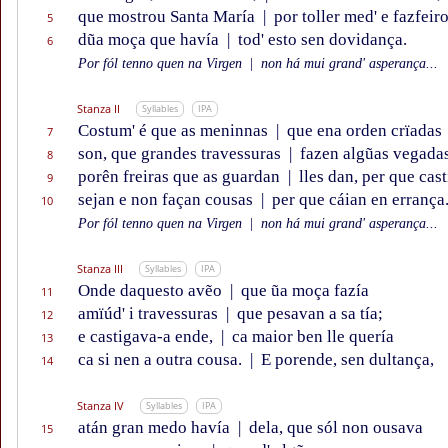
que mostrou Santa María
|
por toller med' e fazfeir
5
dũa moça que havía
|
tod' esto sen dovidança.
6
Por fól tenno quen na Virgen
|
non há mui grand' asperança...
Stanza II
Syllables
IPA
Costum' é que as meninnas
|
que ena orden crïadas
7
son, que grandes travessuras
|
fazen algũas vegada
8
porên freiras que as guardan
|
lles dan, per que cas
9
sejan e non façan cousas
|
per que cáian en errança
10
Por fól tenno quen na Virgen
|
non há mui grand' asperança...
Stanza III
Syllables
IPA
Onde daquesto avẽo
|
que ũa moça fazía
11
amïúd' i travessuras
|
que pesavan a sa tía;
12
e castigava-a ende,
|
ca maior ben lle quería
13
ca si nen a outra cousa.
|
E porende, sen dultança,
14
Stanza IV
Syllables
IPA
atán gran medo havía
|
dela, que sól non ousava
15