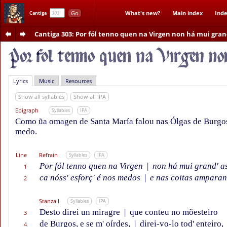
Go
What's new?
Main index
Inde
Cantiga
Cantiga 303
: Por fól tenno quen na Virgen non há mui gra
Lyrics
Music
Resources
Show all syllables
Show all IPA
Epigraph
Syllables
IPA
Como ũa omagen de Santa María falou nas Ólgas de Burgo
medo.
Line
Refrain
Syllables
IPA
Por fól tenno quen na Virgen
|
non há mui grand' a
1
ca nóss' esforç' é nos medos
|
e nas coitas amparan
2
Stanza I
Syllables
IPA
Desto direi un miragre
|
que conteu no mõesteiro
3
de Burgos, e se m' oírdes,
|
direi-vo-lo tod' enteiro,
4