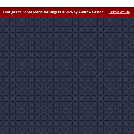
Cantigas de Santa Maria for Singers © 2026 by Andrew Casson
Terms of use