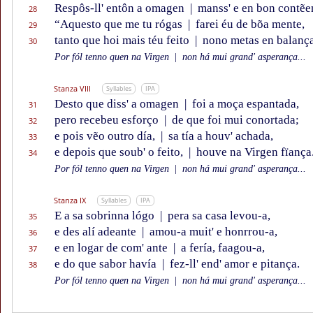
Respôs-ll' entôn a omagen
|
manss' e en bon contẽe
28
“Aquesto que me tu rógas
|
farei éu de bõa mente,
29
tanto que hoi mais téu feito
|
nono metas en balança
30
Por fól tenno quen na Virgen
|
non há mui grand' asperança...
Stanza VIII
Syllables
IPA
Desto que diss' a omagen
|
foi a moça espantada,
31
pero recebeu esforço
|
de que foi mui conortada;
32
e pois vẽo outro día,
|
sa tía a houv' achada,
33
e depois que soub' o feito,
|
houve na Virgen fïança
34
Por fól tenno quen na Virgen
|
non há mui grand' asperança...
Stanza IX
Syllables
IPA
E a sa sobrinna lógo
|
pera sa casa levou-a,
35
e des alí adeante
|
amou-a muit' e honrrou-a,
36
e en logar de com' ante
|
a fería, faagou-a,
37
e do que sabor havía
|
fez-ll' end' amor e pitança.
38
Por fól tenno quen na Virgen
|
non há mui grand' asperança...