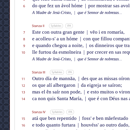
do que fez un ávol hóme
|
por mostrar sas avol
6
A Madre de Jesú-Cristo,
|
que é Sennor de nobrezas...
Stanza II
Syllables
IPA
Este con outra gran gente
|
vẽo i en romaría,
7
e acolleu-s' a un hóme
|
con que fillou compan
8
e quando chegou a noite,
|
os dinneiros que tra
9
lle furtou da esmolneira
|
por crecer en sas req
10
A Madre de Jesú-Cristo,
|
que é Sennor de nobrezas...
Stanza III
Syllables
IPA
Outro día de mannãa,
|
des que as missas oíron
11
os que alí albergaron
|
da eigreja se saíron;
12
mas el ên saír non pode,
|
e esto muitos o viron
13
ca non quis Santa María,
|
que é con Déus nas a
14
Stanza IV
Syllables
IPA
atá que ben repentido
|
foss' e ben mãefestado
15
e todo quanto furtara
|
houvéss' ao outro dado,
16