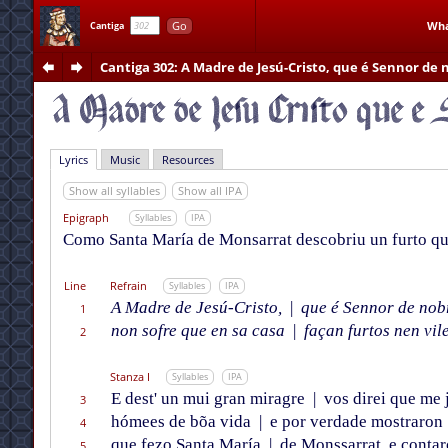
Go
Wha
Cantiga
Cantiga 302
: A Madre de Jesú-Cristo, que é Sennor de 
Lyrics
Music
Resources
Show all syllables
Show all IPA
Epigraph
Syllables
IPA
Como Santa María de Monsarrat descobriu un furto que 
Line
Refrain
Syllables
IPA
A Madre de Jesú-Cristo,
|
que é Sennor de nob
1
non sofre que en sa casa
|
façan furtos nen vil
2
Stanza I
Syllables
IPA
E dest' un mui gran miragre
|
vos direi que me 
3
hómees de bõa vida
|
e por verdade mostraron
4
que fezo Santa María
|
de Monssarrat, e conta
5