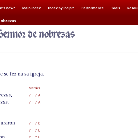
t's new?
Main index
Index by incipit
Performance
Tools
Resou
nobrezas
se fez na sa igreja.
Metrics
rezas,
7'
|
7' A
ezas.
7'
|
7' A
juraron
7'
|
7' b
7'
|
7' b
ron
7'
|
7' b