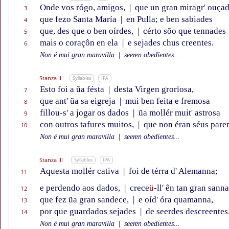
Onde vos rógo, amigos,
|
que un gran miragr' ouça
3
que fezo Santa María
|
en Pulla; e ben sabiades
4
que, des que o ben oírdes,
|
cérto sõo que tennades
5
mais o coraçôn en ela
|
e sejades chus creentes.
6
Non é mui gran maravilla
|
seeren obedïentes...
Stanza II
Syllables
IPA
Esto foi a ũa fésta
|
desta Virgen grorïosa,
7
que ant' ũa sa eigreja
|
mui ben feita e fremosa
8
fillou-s' a jogar os dados
|
ũa mollér muit' astrosa
9
con outros tafures muitos,
|
que non éran séus paren
10
Non é mui gran maravilla
|
seeren obedïentes...
Stanza III
Syllables
IPA
Aquesta mollér cativa
|
foi de térra d' Alemanna;
11
e perdendo aos dados,
|
crece
ü
-ll' ên tan gran sanna
12
que fez ũa gran sandece,
|
e oíd' óra quamanna,
13
por que guardados sejades
|
de seerdes descreentes
14
Non é mui gran maravilla
|
seeren obedïentes...