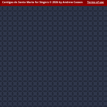
Cantigas de Santa Maria for Singers © 2026 by Andrew Casson
Terms of use