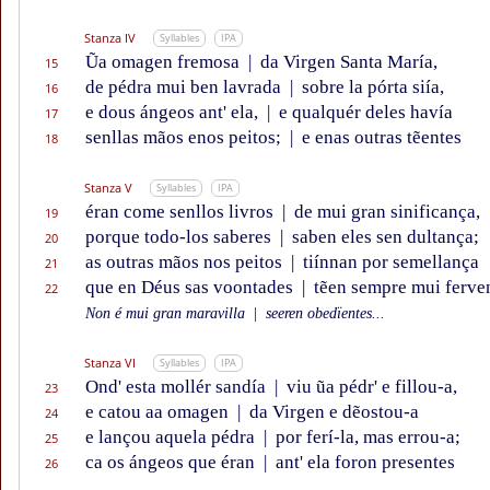
Stanza IV
Syllables
IPA
Ũa omagen fremosa
|
da Virgen Santa María,
15
de pédra mui ben lavrada
|
sobre la pórta siía,
16
e dous ángeos ant' ela,
|
e qualquér deles havía
17
senllas mãos enos peitos;
|
e enas outras tẽentes
18
Stanza V
Syllables
IPA
éran come senllos livros
|
de mui gran sinificança,
19
porque todo-los saberes
|
saben eles sen dultança;
20
as outras mãos nos peitos
|
tiínnan por semellança
21
que en Déus sas voontades
|
tẽen sempre mui ferven
22
Non é mui gran maravilla
|
seeren obedïentes...
Stanza VI
Syllables
IPA
Ond' esta mollér sandía
|
viu ũa pédr' e fillou-a,
23
e catou aa omagen
|
da Virgen e dẽostou-a
24
e lançou aquela pédra
|
por ferí-la, mas errou-a;
25
ca os ángeos que éran
|
ant' ela foron presentes
26