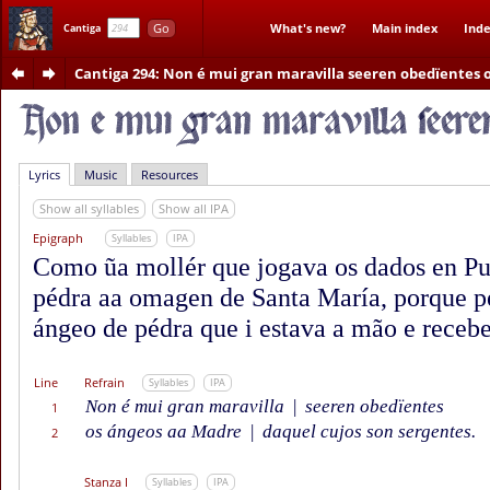
Go
What's new?
Main index
Inde
Cantiga
Cantiga 294
: Non é mui gran maravilla seeren obedïentes 
Lyrics
Music
Resources
Show all syllables
Show all IPA
Epigraph
Syllables
IPA
Como ũa mollér que jogava os dados en Pu
pédra aa omagen de Santa María, porque pe
ángeo de pédra que i estava a mão e recebe
Line
Refrain
Syllables
IPA
Non é mui gran maravilla
|
seeren obedïentes
1
os ángeos aa Madre
|
daquel cujos son sergentes.
2
Stanza I
Syllables
IPA