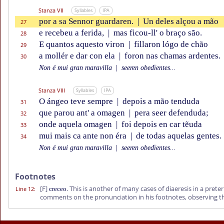
Stanza VII
Syllables
IPA
por a sa Sennor guardaren.
|
Un deles alçou a mão
27
e recebeu a ferida,
|
mas ficou-ll' o braço são.
28
E quantos aquesto viron
|
fillaron lógo de chão
29
a mollér e dar con ela
|
foron nas chamas ardentes.
30
Non é mui gran maravilla
|
seeren obedïentes...
Stanza VIII
Syllables
IPA
O ángeo teve sempre
|
depois a mão tenduda
31
que parou ant' a omagen
|
pera seer defenduda;
32
onde aquela omagen
|
foi depois en car tẽuda
33
mui mais ca ante non éra
|
de todas aquelas gentes.
34
Non é mui gran maravilla
|
seeren obedïentes...
Footnotes
[F]
. This is another of many cases of diaeresis in a pret
Line 12
:
creceo
comments on the pronunciation in his footnotes, observing 