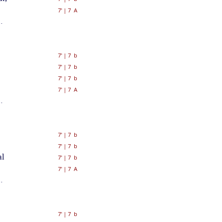
7'
|
7 A
.
7'
|
7 b
7'
|
7 b
7'
|
7 b
7'
|
7 A
.
7'
|
7 b
7'
|
7 b
al
7'
|
7 b
7'
|
7 A
.
7'
|
7 b