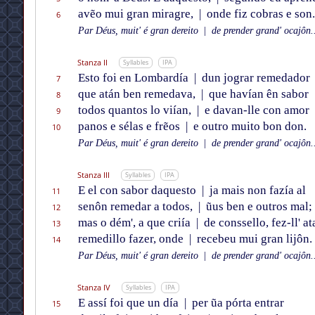
avẽo mui gran miragre,
|
onde fiz cobras e son.
6
Par Déus, muit' é gran dereito
|
de prender grand' ocajôn..
Stanza II
Syllables
IPA
Esto foi en Lombardía
|
dun jograr remedador
7
que atán ben remedava,
|
que havían ên sabor
8
todos quantos lo viían,
|
e davan-lle con amor
9
panos e sélas e frẽos
|
e outro muito bon don.
10
Par Déus, muit' é gran dereito
|
de prender grand' ocajôn..
Stanza III
Syllables
IPA
E el con sabor daquesto
|
ja mais non fazía al
11
senôn remedar a todos,
|
ũus ben e outros mal;
12
mas o dém', a que criía
|
de conssello, fez-ll' at
13
remedillo fazer, onde
|
recebeu mui gran lijôn.
14
Par Déus, muit' é gran dereito
|
de prender grand' ocajôn..
Stanza IV
Syllables
IPA
E assí foi que un día
|
per ũa pórta entrar
15