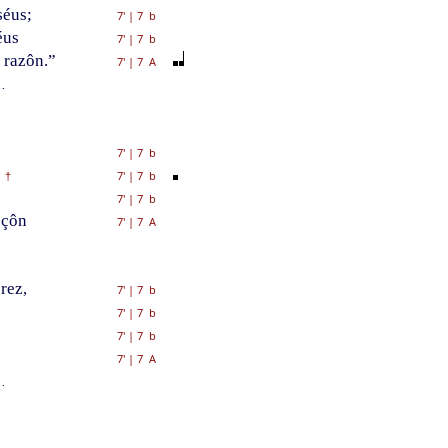
séus;
7'
|
7 b
éus
7'
|
7 b
 razôn.”
7'
|
7 A
.
7'
|
7 b
7'
|
7 b
†
7'
|
7 b
oçôn
7'
|
7 A
rez,
7'
|
7 b
7'
|
7 b
7'
|
7 b
7'
|
7 A
.