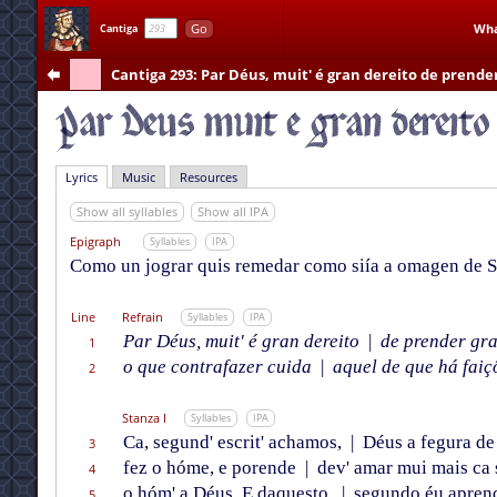
Go
Wha
Cantiga
Cantiga 293
: Par Déus, muit' é gran dereito de prende
Lyrics
Music
Resources
Show all syllables
Show all IPA
Epigraph
Syllables
IPA
Como un jograr quis remedar como siía a omagen de San
Line
Refrain
Syllables
IPA
Par Déus, muit' é gran dereito
|
de prender gra
1
o que contrafazer cuida
|
aquel de que há faiç
2
Stanza I
Syllables
IPA
Ca, segund' escrit' achamos,
|
Déus a fegura de 
3
fez o hóme, e porende
|
dev' amar mui mais ca 
4
o hóm' a Déus. E daquesto,
|
segundo éu aprend
5