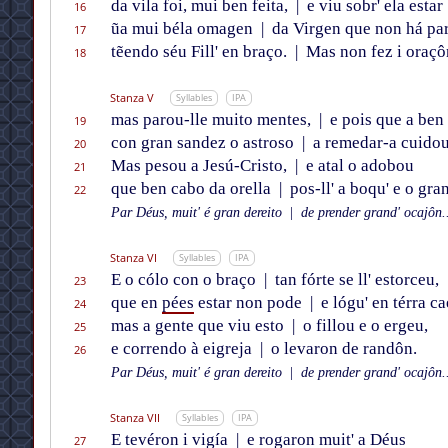
da vila foi, mui ben feita,
|
e viu sobr' ela estar
16
ũa mui béla omagen
|
da Virgen que non há par
17
tẽendo séu Fill' en braço.
|
Mas non fez i oraçô
18
Stanza V
Syllables
IPA
mas parou-lle muito mentes,
|
e pois que a ben 
19
con gran sandez o astroso
|
a remedar-a cuidou
20
Mas pesou a Jesú-Cristo,
|
e atal o adobou
21
que ben cabo da orella
|
pos-ll' a boqu' e o gra
22
Par Déus, muit' é gran dereito
|
de prender grand' ocajôn..
Stanza VI
Syllables
IPA
E o cólo con o braço
|
tan fórte se ll' estorceu,
23
que en
pées
estar non pode
|
e lógu' en térra ca
24
mas a gente que viu esto
|
o fillou e o ergeu,
25
e correndo à eigreja
|
o levaron de randôn.
26
Par Déus, muit' é gran dereito
|
de prender grand' ocajôn..
Stanza VII
Syllables
IPA
E tevéron i vigía
|
e rogaron muit' a Déus
27