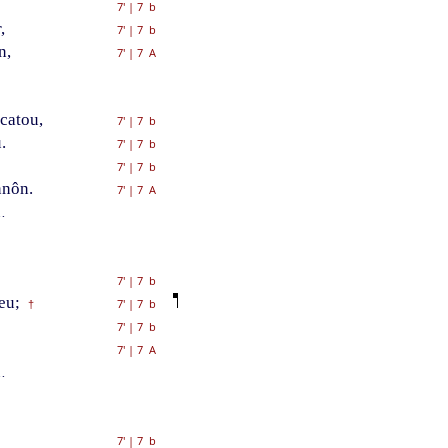
7'
|
7 b
,
7'
|
7 b
n,
7'
|
7 A
catou,
7'
|
7 b
.
7'
|
7 b
7'
|
7 b
nnôn.
7'
|
7 A
.
7'
|
7 b
eu;
7'
|
7 b
†
7'
|
7 b
7'
|
7 A
.
7'
|
7 b