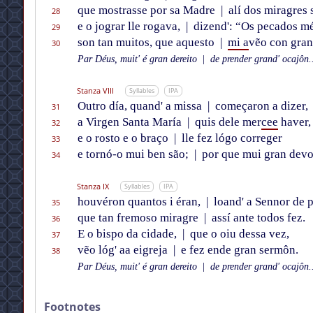
que mostrasse por sa Madre
|
alí dos miragres 
28
e o jograr lle rogava,
|
dizend': “Os pecados m
29
son tan muitos, que aquesto
|
mi a
vẽo con gran
30
Par Déus, muit' é gran dereito
|
de prender grand' ocajôn..
Stanza VIII
Syllables
IPA
Outro día, quand' a missa
|
começaron a dizer,
31
a Virgen Santa María
|
quis dele mer
cee
haver,
32
e o rosto e o braço
|
lle fez lógo correger
33
e tornó-o mui ben são;
|
por que mui gran dev
34
Stanza IX
Syllables
IPA
houvéron quantos i éran,
|
loand' a Sennor de p
35
que tan fremoso miragre
|
assí ante todos fez.
36
E o bispo da cidade,
|
que o oiu dessa vez,
37
vẽo lóg' aa eigreja
|
e fez ende gran sermôn.
38
Par Déus, muit' é gran dereito
|
de prender grand' ocajôn..
Footnotes