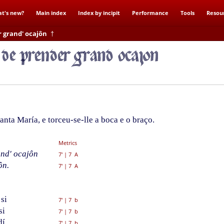
t's new?
Main index
Index by incipit
Performance
Tools
Resou
r grand' ocajôn
†
ta María, e torceu-se-lle a boca e o braço.
Metrics
nd' ocajôn
7'
|
7 A
ôn.
7'
|
7 A
si
7'
|
7 b
si
7'
|
7 b
í,
7'
|
7 b