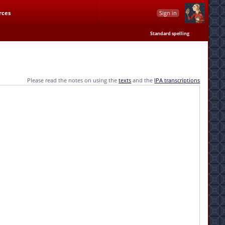
rces
Sign in
Standard spelling
Please read the notes on using the
texts
and the
IPA transcriptions