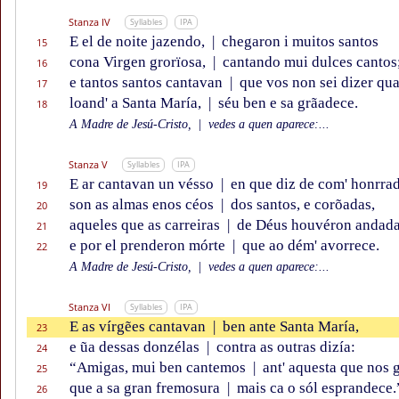
Stanza IV
Syllables
IPA
E el de noite jazendo,
|
chegaron i muitos santos
15
cona Virgen grorïosa,
|
cantando mui dulces cantos
16
e tantos santos cantavan
|
que vos non sei dizer qua
17
loand' a Santa María,
|
séu ben e sa grãadece.
18
A Madre de Jesú-Cristo,
|
vedes a quen aparece:...
Stanza V
Syllables
IPA
E ar cantavan un vésso
|
en que diz de com' honrra
19
son as almas enos céos
|
dos santos, e corõadas,
20
aqueles que as carreiras
|
de Déus houvéron andad
21
e por el prenderon mórte
|
que ao dém' avorrece.
22
A Madre de Jesú-Cristo,
|
vedes a quen aparece:...
Stanza VI
Syllables
IPA
E as vírgẽes cantavan
|
ben ante Santa María,
23
e ũa dessas donzélas
|
contra as outras dizía:
24
“Amigas, mui ben cantemos
|
ant' aquesta que nos g
25
que a sa gran fremosura
|
mais ca o sól esprandece.
26