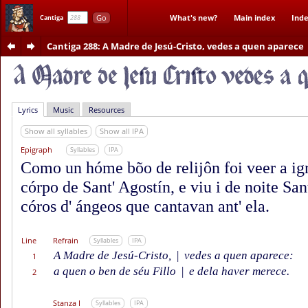
Go
What's new?
Main index
Inde
Cantiga
Cantiga 288
: A Madre de Jesú-Cristo, vedes a quen aparece
Lyrics
Music
Resources
Show all syllables
Show all IPA
Epigraph
Syllables
IPA
Como un hóme bõo de relijôn foi veer a igr
córpo de Sant' Agostín, e viu i de noite Sa
córos d' ángeos que cantavan ant' ela.
Line
Refrain
Syllables
IPA
A Madre de Jesú-Cristo,
|
vedes a quen aparece:
1
a quen o ben de séu Fillo
|
e dela haver merece.
2
Stanza I
Syllables
IPA