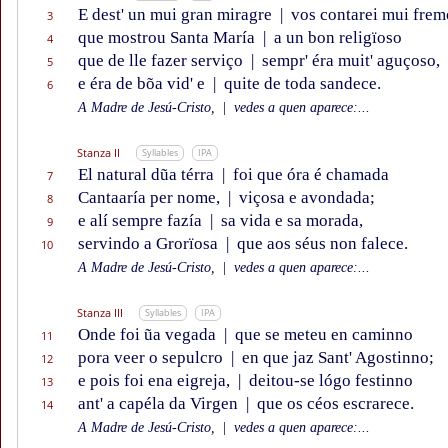
E dest' un mui gran miragre
|
vos contarei mui frem
3
que mostrou Santa María
|
a un bon religïoso
4
que de lle fazer serviço
|
sempr' éra muit' aguçoso,
5
e éra de bõa vid' e
|
quite de toda sandece.
6
A Madre de Jesú-Cristo,
|
vedes a quen aparece:...
Stanza II
Syllables
IPA
El natural dũa térra
|
foi que óra é chamada
7
Cantaaría per nome,
|
viçosa e avondada;
8
e alí sempre fazía
|
sa vida e sa morada,
9
servindo a Grorïosa
|
que aos séus non falece.
10
A Madre de Jesú-Cristo,
|
vedes a quen aparece:...
Stanza III
Syllables
IPA
Onde foi ũa vegada
|
que se meteu en caminno
11
pora veer o sepulcro
|
en que jaz Sant' Agostinno;
12
e pois foi ena eigreja,
|
deitou-se lógo festinno
13
ant' a capéla da Virgen
|
que os céos escrarece.
14
A Madre de Jesú-Cristo,
|
vedes a quen aparece:...