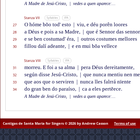
A Madre de Jesú-Cristo,
|
vedes a quen aparece:...
Stanza VII
Syllables
IPA
O hóme bõo tod' esto
|
viu, e déu porên loores
27
a Déus e pois a sa Madre,
|
que é Sennor das sennor
28
e se ben costumad' éra,
|
outros costumes mellores
29
fillou dalí adeante,
|
e en mui bõa vellece
30
Stanza VIII
Syllables
IPA
morreu. E foi a sa alma
|
pera Déus dereitamente,
31
según disse Jesú-Cristo,
|
que nunca mentiu nen me
32
que aos que o serviren
|
nunca lles falrrá nïente
33
do gran ben do paraíso,
|
ca a eles pertẽece.
34
A Madre de Jesú-Cristo,
|
vedes a quen aparece:...
Cantigas de Santa Maria for Singers © 2026 by Andrew Casson
Terms of use