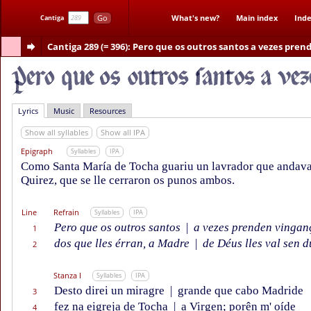
Go
What's new?
Main index
Inde
Cantiga
Cantiga 289 (= 396)
: Pero que os outros santos a vezes pre
Lyrics
Music
Resources
Show all syllables
Show all IPA
Epigraph
Syllables
IPA
Como Santa María de Tocha guariu un lavrador que andava
Quirez, que se lle cerraron os punos ambos.
Line
Refrain
Syllables
IPA
Pero que os outros santos
|
a vezes prenden vingan
1
dos que lles érran, a Madre
|
de Déus lles val sen d
2
Stanza I
Syllables
IPA
Desto direi un miragre
|
grande que cabo Madride
3
fez na eigreja de Tocha
|
a Virgen; porên m' oíde
4