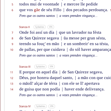
todos mui de voontade
|
e mercee lle pedide
5
que vos
gãe
de séu Fillo
|
dos pecados perdoança.
6
Pero que os outros santos
|
a vezes prenden vingança...
Stanza II
Syllables
IPA
Onde foi assí un día
|
que un lavrador na fésta
7
de San Quireze segava
|
ũa messe per gran sésta,
8
teendo sa fouç' en mão
|
e un sombreir' en sa tésta,
9
de pallas, per que cuidava
|
do sól haver amparança
10
Pero que os outros santos
|
a vezes prenden vingança...
Stanza III
Syllables
IPA
E porque en aquel día
|
de San Quireze segava,
11
Déus, por honrra daquel santo,
|
a mão con que cui
12
o mãoll' alçar de térra
|
con ele se ll' apertava
13
de guisa que non podía
|
haver ende delivrança.
14
Pero que os outros santos
|
a vezes prenden vingança...
Stanza IV
Syllables
IPA