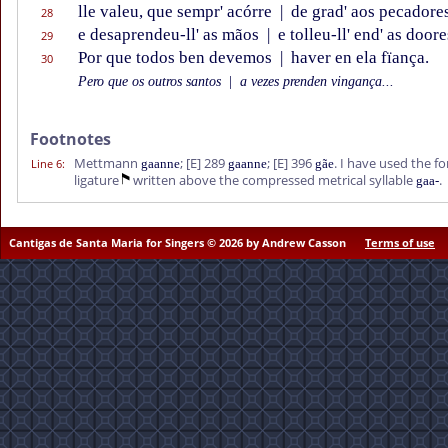
lle valeu, que sempr' acórre
|
de grad' aos pecadores
28
e desaprendeu-ll' as mãos
|
e tolleu-ll' end' as doore
29
Por que todos ben devemos
|
haver en ela fïança.
30
Pero que os outros santos
|
a vezes prenden vingança...
Footnotes
Mettmann
;
[E]
289
;
[E]
396
. I have used the 
Line 6
:
gaanne
gaanne
gãe
ligature
written above the compressed metrical syllable
.
gaa-
Cantigas de Santa Maria for Singers © 2026 by Andrew Casson
Terms of use