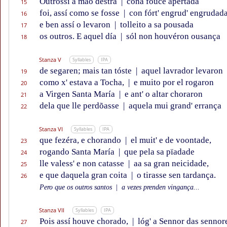
Outrossí a mão déstra
|
cona fouce apertada
15
foi, assí como se fosse
|
con fórt' engrud' engrudada
16
e ben assí o levaron
|
tolleito a sa pousada
17
os outros. E aquel día
|
sól non houvéron ousança
18
Stanza V
Syllables
IPA
de segaren; mais tan tóste
|
aquel lavrador levaron
19
como x' estava a Tocha,
|
e muito por el rogaron
20
a Virgen Santa María
|
e ant' o altar choraron
21
dela que lle perdõasse
|
aquela mui grand' errança
22
Stanza VI
Syllables
IPA
que fezéra, e chorando
|
el muit' e de voontade,
23
rogando Santa María
|
que pela sa pïadade
24
lle valess' e non catasse
|
aa sa gran neicidade,
25
e que daquela gran coita
|
o tirasse sen tardança.
26
Pero que os outros santos
|
a vezes prenden vingança...
Stanza VII
Syllables
IPA
Pois assí houve chorado,
|
lóg' a Sennor das sennor
27