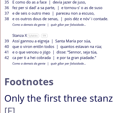
35
E como do as a face
|
devía jazer de juso,
36
fez per si dad' a sa parte,
|
e tornou-s' o as de suso
37
e de seis o outro meo
|
pareceu non a escuso,
38
e os outros dous de senas,
|
pois déz e nóv' i contade.
Como a demais da gente
|
quér gãar per falssidade...
Stanza X
Syllables
IPA
39
Assí gannou a eigreja
|
Santa María por súa,
40
que o viron entôn todos
|
quantos estavan na rúa;
41
e o que venceu o jógo
|
disse: “Sennor, seja túa,
42
ca per ti a hei cobrada
|
e por ta gran pïadade.”
Como a demais da gente
|
quér gãar per falssidade...
Footnotes
Only the first three stanz
[F]
.