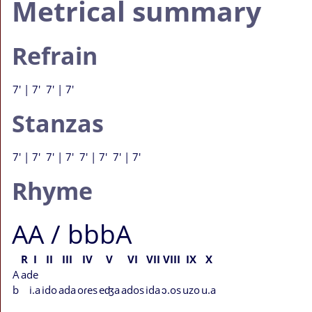
Metrical summary
Refrain
7' | 7' 7' | 7'
Stanzas
7' | 7' 7' | 7' 7' | 7' 7' | 7'
Rhyme
AA / bbbA
R
I
II
III
IV
V
VI
VII
VIII
IX
X
A
ade
b
i.a
ido
ada
oɾes
eʤa
ados
ida
ɔ.os
uzo
u.a