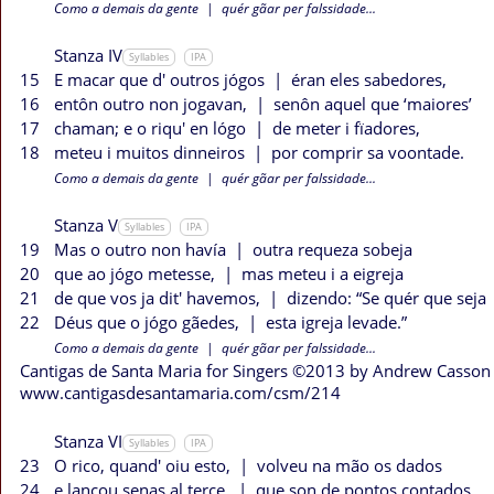
Como a demais da gente
|
quér gãar per falssidade...
Stanza IV
Syllables
IPA
15
E macar que d' outros jógos
|
éran eles sabedores,
16
entôn outro non jogavan,
|
senôn aquel que ‘maiores’
17
chaman; e o riqu' en lógo
|
de meter i fïadores,
18
meteu i muitos dinneiros
|
por comprir sa voontade.
Como a demais da gente
|
quér gãar per falssidade...
Stanza V
Syllables
IPA
19
Mas o outro non havía
|
outra requeza sobeja
20
que ao jógo metesse,
|
mas meteu i a eigreja
21
de que vos ja dit' havemos,
|
dizendo: “Se quér que seja
22
Déus que o jógo gãedes,
|
esta igreja levade.”
Como a demais da gente
|
quér gãar per falssidade...
Cantigas de Santa Maria for Singers ©2013 by Andrew Casson
www.cantigasdesantamaria.com/csm/214
Stanza VI
Syllables
IPA
23
O rico, quand' oiu esto,
|
volveu na mão os dados
24
e lançou senas al terce,
|
que son de pontos contados