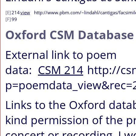
[E]
214
view
http://www.pbm.com/~lindahl/cantigas/facsimil
[F]
99
Oxford CSM Database
External link to poem
data:
CSM 214
http://c
p=poemdata_view&rec=
Links to the Oxford data
kind permission of the p
concert or recording, I