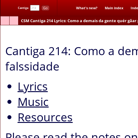
Go
What's new?
Main index
Inde
Cantiga
CSM
Cantiga 214
Lyrics
: Como a demais da gente quér gãar 
Como a demais da gente quér gãar per falssidade
Cantiga 214: Como a dem
falssidade
Lyrics
Music
Resources
Please read the notes o