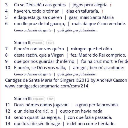
3
Ca se Déus déu aas gentes
|
jógos pera alegría
†
4
haveren, todo o tórnan
|
elas en tafuraría,
†
5
e daquesta guisa quéren
|
gãar; mais Santa María
6
non lle praz de tal gaança,
|
mais da que é con verdade.
Como a demais da gente
|
quér gãar per falssidade...
Stanza II
Syllables
IPA
7
E porên contar-vos quéro
|
miragre que hei oído
8
desta razôn, que a Virgen
|
fez, Madre do Rei comprido,
9
que por nos guardar d' inférno
|
foi na cruz mórt' e ferid
10
E porên, se Déus vos valla,
|
amigos, ben m' ascoitade:
Como a demais da gente
|
quér gãar per falssidade...
Cantigas de Santa Maria for Singers ©2013 by Andrew Casson
www.cantigasdesantamaria.com/csm/214
Stanza III
Syllables
IPA
11
Dous hómes dados jogavan
|
a gran perfía provada,
12
e un deles éra ric', o
|
outro non havía nada
13
senôn quant' ũa eigreja,
|
con que fazía passada,
14
que fora de séu linnage
|
e del ben come herdade.