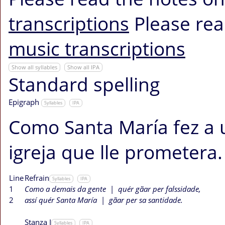
transcriptions
Please rea
music transcriptions
Show all syllables
Show all IPA
Standard spelling
Epigraph
Syllables
IPA
Como Santa María fez a 
igreja que lle prometera.
Line
Refrain
Syllables
IPA
1
Como a demais da gente
|
quér gãar per falssidade,
2
assí quér Santa María
|
gãar per sa santidade.
Stanza I
Syllables
IPA