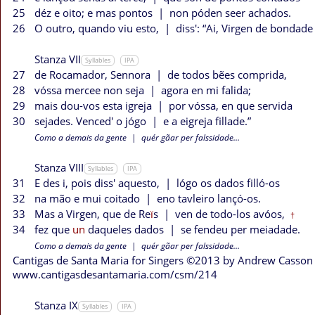
25
déz e oito; e mas pontos
|
non póden seer achados.
26
O outro, quando viu esto,
|
diss': “Ai, Virgen de bondade
Stanza VII
Syllables
IPA
27
de Rocamador, Sennora
|
de todos bẽes comprida,
28
vóssa mercee non seja
|
agora en mi falida;
29
mais dou-vos esta igreja
|
por vóssa, en que servida
30
sejades. Venced' o jógo
|
e a eigreja fillade.”
Como a demais da gente
|
quér gãar per falssidade...
Stanza VIII
Syllables
IPA
31
E des i, pois diss' aquesto,
|
lógo os dados filló-os
32
na mão e mui coitado
|
eno tavleiro lançó-os.
33
Mas a Virgen, que de Re
ï
s
|
ven de todo-los avóos,
†
34
fez que
un
daqueles dados
|
se fendeu per meiadade.
Como a demais da gente
|
quér gãar per falssidade...
Cantigas de Santa Maria for Singers ©2013 by Andrew Casson
www.cantigasdesantamaria.com/csm/214
Stanza IX
Syllables
IPA