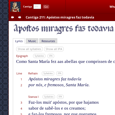
Go
Wha
Cantiga
Cantiga 211
: Apóstos miragres faz todavía
Lyrics
Music
Resources
Show all syllables
Show all IPA
Epigraph
Syllables
IPA
Como Santa María fez aas abellas que comprissen de ce
Line
Refrain
Syllables
IPA
Apóstos miragres faz todavía
1
por nós, e fremosos, Santa María.
2
Stanza I
Syllables
IPA
Faz-los muit' apóstos, por que hajamos
3
sabor de sabê-los e os creamos;
4
e faz-los fremosos, por que queramos
5