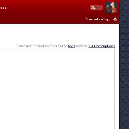
rces
Sign in
Standard spelling
Please read the notes on using the
texts
and the
IPA transcriptions