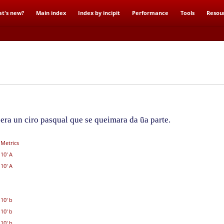
t's new?
Main index
Index by incipit
Performance
Tools
Resou
ra un ciro pasqual que se queimara da ũa parte.
Metrics
10' A
10' A
10' b
10' b
10' b