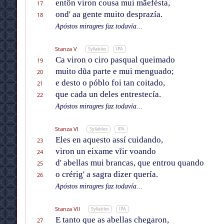
entôn viron cousa mui mãefésta,
17
ond' aa gente muito desprazía.
18
Apóstos miragres faz todavía...
Stanza V
Syllables
IPA
Ca viron o ciro pasqual queimado
19
muito dũa parte e mui menguado;
20
e desto o póblo foi tan coitado,
21
que cada un deles entrestecía.
22
Apóstos miragres faz todavía...
Stanza VI
Syllables
IPA
Eles en aquesto assí cuidando,
23
viron un eixame vĩir voando
24
d' abellas mui brancas, que entrou quando
25
o crérig' a sagra dizer quería.
26
Apóstos miragres faz todavía...
Stanza VII
Syllables
IPA
E tanto que as abellas chegaron,
27