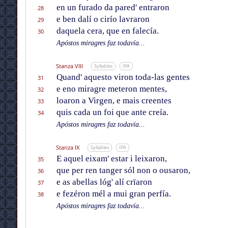
en un furado da pared' entraron
28
e ben dalí o cirío lavraron
29
daquela cera, que en falecía.
30
Apóstos miragres faz todavía...
Stanza VIII
Syllables
IPA
Quand' aquesto viron toda-las gentes
31
e eno miragre meteron mentes,
32
loaron a Virgen, e mais creentes
33
quis cada un foi que ante creía.
34
Apóstos miragres faz todavía...
Stanza IX
Syllables
IPA
E aquel eixam' estar i leixaron,
35
que per ren tanger sól non o ousaron,
36
e as abellas lóg' alí crïaron
37
e fezéron mél a mui gran perfía.
38
Apóstos miragres faz todavía...