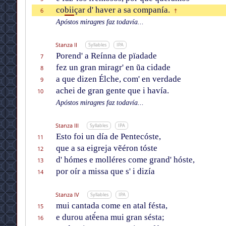
co
bii
çar d' haver a sa companía.
6
†
Apóstos miragres faz todavía...
Stanza II
Syllables
IPA
Porend' a Reínna de pïadade
7
fez un gran miragr' en ũa cidade
8
a que dizen Élche, com' en verdade
9
achei de gran gente que i havía.
10
Apóstos miragres faz todavía...
Stanza III
Syllables
IPA
Esto foi un día de Pentecóste,
11
que a sa eigreja vẽéron tóste
12
d' hómes e molléres come grand' hóste,
13
por oír a missa que s' i dizía
14
Stanza IV
Syllables
IPA
mui cantada come en atal fésta,
15
e durou atẽ́ena mui gran sésta;
16