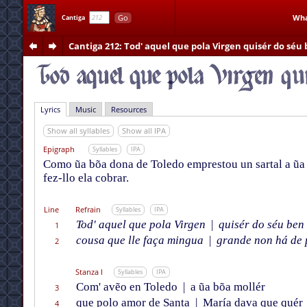
Go
Wha
Cantiga
Cantiga 212
: Tod' aquel que pola Virgen quisér do séu 
Lyrics
Music
Resources
Show all syllables
Show all IPA
Epigraph
Syllables
IPA
Como ũa bõa dona de Toledo emprestou un sartal a ũa m
fez-llo ela cobrar.
Line
Refrain
Syllables
IPA
Tod' aquel que pola Virgen
|
quisér do séu ben 
1
cousa que lle faça mingua
|
grande non há de 
2
Stanza I
Syllables
IPA
Com' avẽo en Toledo
|
a ũa bõa mollér
3
que polo amor de Santa
|
María dava que quér
4