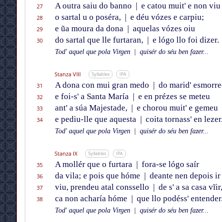
A outra saiu do banno
|
e catou muit' e non viu
27
o sartal u o poséra,
|
e déu vózes e carpiu;
28
e ũa moura da dona
|
aquelas vózes oiu
29
do sartal que lle furtaran,
|
e lógo llo foi dizer.
30
Tod' aquel que pola Virgen
|
quisér do séu ben fazer...
Stanza VIII
Syllables
IPA
A dona con mui gran medo
|
do marid' esmorre
31
e foi-s' a Santa María
|
e en prézes se meteu
32
ant' a súa Majestade,
|
e chorou muit' e gemeu
33
e pediu-lle que aquesta
|
coita tornass' en lezer
34
Tod' aquel que pola Virgen
|
quisér do séu ben fazer...
Stanza IX
Syllables
IPA
A mollér que o furtara
|
fora-se lógo saír
35
da vila; e pois que hóme
|
deante nen depois ir
36
viu, prendeu atal conssello
|
de s' a sa casa vĩir
37
ca non acharía hóme
|
que llo podéss' entender
38
Tod' aquel que pola Virgen
|
quisér do séu ben fazer...