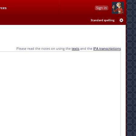
rces
Sign in
Standard spelling
Please read the notes on using the
texts
and the
IPA transcriptions