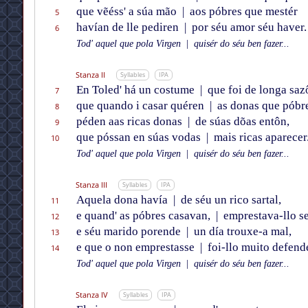
que vẽéss' a súa mão
|
aos póbres que mestér
5
havían de lle pediren
|
por séu amor séu haver.
6
Tod' aquel que pola Virgen
|
quisér do séu ben fazer...
Stanza II
Syllables
IPA
En Toled' há un costume
|
que foi de longa saz
7
que quando i casar quéren
|
as donas que póbre
8
péden aas ricas donas
|
de súas dõas entôn,
9
que póssan en súas vodas
|
mais ricas aparecer
10
Tod' aquel que pola Virgen
|
quisér do séu ben fazer...
Stanza III
Syllables
IPA
Aquela dona havía
|
de séu un rico sartal,
11
e quand' as póbres casavan,
|
emprestava-llo se
12
e séu marido porende
|
un día trouxe-a mal,
13
e que o non emprestasse
|
foi-llo muito defende
14
Tod' aquel que pola Virgen
|
quisér do séu ben fazer...
Stanza IV
Syllables
IPA