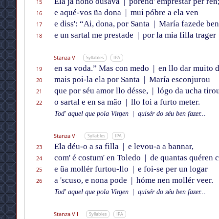
Ela ja nono ousava
|
porend' emprestar per ren
15
e aqué-vos ũa dona
|
mui póbre a ela ven
16
e diss': “Ai, dona, por Santa
|
María fazede ben
17
e un sartal me prestade
|
por la mia filla trager
18
Stanza V
Syllables
IPA
en sa voda.” Mas con medo
|
en llo dar muito d
19
mais poi-la ela por Santa
|
María esconjurou
20
que por séu amor llo désse,
|
lógo da ucha tiro
21
o sartal e en sa mão
|
llo foi a furto meter.
22
Tod' aquel que pola Virgen
|
quisér do séu ben fazer...
Stanza VI
Syllables
IPA
Ela déu-o a sa filla
|
e levou-a a bannar,
23
com' é costum' en Toledo
|
de quantas quéren c
24
e ũa mollér furtou-llo
|
e foi-se per un logar
25
a 'scuso, e nona pode
|
hóme nen mollér veer.
26
Tod' aquel que pola Virgen
|
quisér do séu ben fazer...
Stanza VII
Syllables
IPA