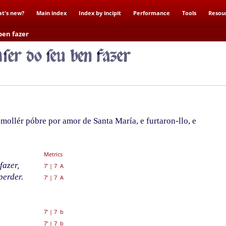
t's new?
Main index
Index by incipit
Performance
Tools
Resou
ben fazer
ollér póbre por amor de Santa María, e furtaron-llo, e
Metrics
fazer,
7'
|
7 A
perder.
7'
|
7 A
7'
|
7 b
7'
|
7 b