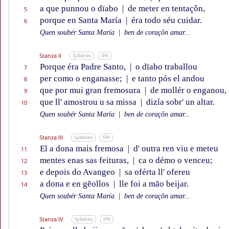
a que punnou o dïabo
|
de meter en tentaçôn,
5
porque en Santa María
|
éra todo séu cuidar.
6
Quen soubér Santa María
|
ben de coraçôn amar...
Stanza II
Syllables
IPA
Porque éra Padre Santo,
|
o dïabo traballou
7
per como o enganasse;
|
e tanto pós el andou
8
que por mui gran fremosura
|
de mollér o enganou,
9
que ll' amostrou u sa missa
|
dizía sobr' un altar.
10
Quen soubér Santa María
|
ben de coraçôn amar...
Stanza III
Syllables
IPA
El a dona mais fremosa
|
d' outra ren viu e meteu
11
mentes enas sas feituras,
|
ca o démo o venceu;
12
e depois do Avangeo
|
sa oférta ll' ofereu
13
a dona e en gẽollos
|
lle foi a mão beijar.
14
Quen soubér Santa María
|
ben de coraçôn amar...
Stanza IV
Syllables
IPA