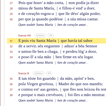
Pois que houv' a mão corta,
|
non podía ja dizer
27
missa de Santa María,
|
e fillou-s' end' a doer,
28
e de coraçôn rogou-a
|
que lle déss' algún poder,
29
per que ja quando podésse
|
a súa missa cantar.
30
Quen soubér Santa María
|
ben de coraçôn amar...
Stanza VIII
Syllables
IPA
E pois viu Santa María
|
que havía tal sabor
31
de a servir, séu enguento
|
aduss' a bõa Sennor
32
e untou-lle ben a chaga,
|
e perdeu lóg' a door,
33
e pose-ll' a súa mão
|
ben firme en séu logar.
34
Quen soubér Santa María
|
ben de coraçôn amar...
Stanza IX
Syllables
IPA
E tan tóste foi guarido
|
da mão, apóst' e ben,
35
pola Virgen grorïosa,
|
Madre do que nos mantên;
36
e contou est' aas gentes,
|
que lles non leixou ên ren
37
e porque o mais crevéssen,
|
foi-lles a mão mostrar.
38
Quen soubér Santa María
|
ben de coraçôn amar...