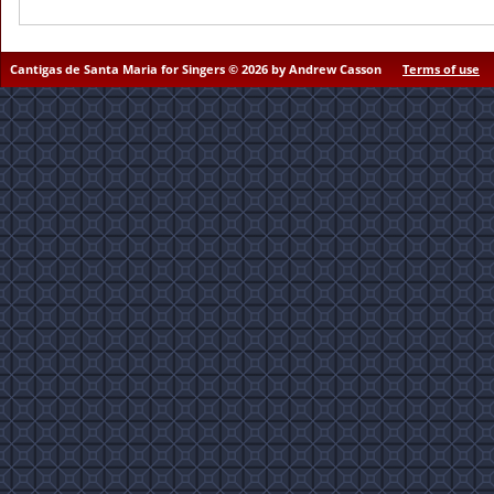
Cantigas de Santa Maria for Singers © 2026 by Andrew Casson
Terms of use