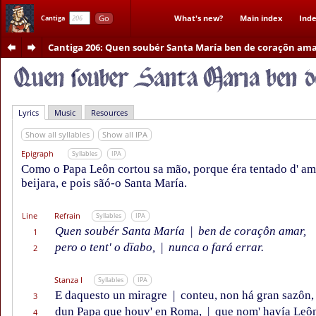
Go
What's new?
Main index
Inde
Cantiga
Cantiga 206
: Quen soubér Santa María ben de coraçôn am
Lyrics
Music
Resources
Show all syllables
Show all IPA
Epigraph
Syllables
IPA
Como o Papa Leôn cortou sa mão, porque éra tentado d' am
beijara, e pois sãó-o Santa María.
Line
Refrain
Syllables
IPA
Quen soubér Santa María
|
ben de coraçôn amar,
1
pero o tent' o dïabo,
|
nunca o fará errar.
2
Stanza I
Syllables
IPA
E daquesto un miragre
|
conteu, non há gran sazôn,
3
dun Papa que houv' en Roma,
|
que nom' havía Leô
4