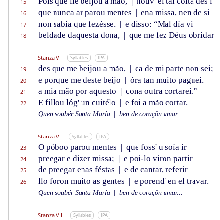
Pois que lle beijou a mão,
|
houv' el tal coita des i
15
que nunca ar parou mentes
|
ena missa, nen de si
16
non sabía que fezésse,
|
e disso: “Mal día vi
17
beldade daquesta dona,
|
que me fez Déus obridar
18
Stanza V
Syllables
IPA
des que me beijou a mão,
|
ca de mi parte non sei;
19
e porque me deste beijo
|
óra tan muito paguei,
20
a mia mão por aquesto
|
cona outra cortarei.”
21
E fillou lóg' un cuitélo
|
e foi a mão cortar.
22
Quen soubér Santa María
|
ben de coraçôn amar...
Stanza VI
Syllables
IPA
O póboo parou mentes
|
que foss' u soía ir
23
preegar e dizer missa;
|
e poi-lo viron partir
24
de preegar enas féstas
|
e de cantar, referir
25
llo foron muito as gentes
|
e porend' en el travar.
26
Quen soubér Santa María
|
ben de coraçôn amar...
Stanza VII
Syllables
IPA