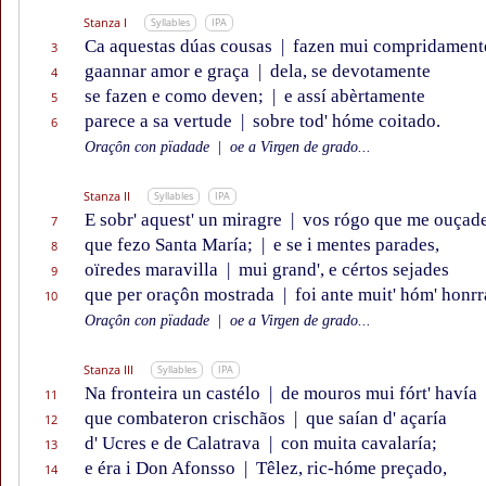
Stanza I
Syllables
IPA
Ca aquestas dúas cousas
|
fazen mui compridament
3
gaannar amor e graça
|
dela, se devotamente
4
se fazen e como deven;
|
e assí abèrtamente
5
parece a sa vertude
|
sobre tod' hóme coitado.
6
Oraçôn con pïadade
|
oe a Virgen de grado...
Stanza II
Syllables
IPA
E sobr' aquest' un miragre
|
vos rógo que me ouçad
7
que fezo Santa María;
|
e se i mentes parades,
8
oïredes maravilla
|
mui grand', e cértos sejades
9
que per oraçôn mostrada
|
foi ante muit' hóm' honrr
10
Oraçôn con pïadade
|
oe a Virgen de grado...
Stanza III
Syllables
IPA
Na fronteira un castélo
|
de mouros mui fórt' havía
11
que combateron crischãos
|
que saían d' açaría
12
d' Ucres e de Calatrava
|
con muita cavalaría;
13
e éra i Don Afonsso
|
Têlez, ric-hóme preçado,
14