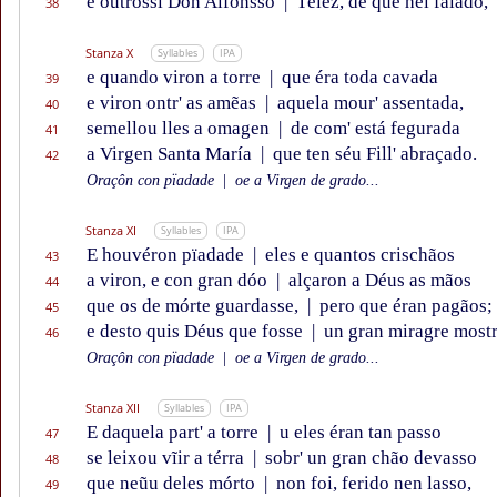
e outrossí Don Alfonsso
|
Têlez, de que hei falado,
38
Stanza X
Syllables
IPA
e quando viron a torre
|
que éra toda cavada
39
e viron ontr' as amẽas
|
aquela mour' assentada,
40
semellou lles a omagen
|
de com' está fegurada
41
a Virgen Santa María
|
que ten séu Fill' abraçado.
42
Oraçôn con pïadade
|
oe a Virgen de grado...
Stanza XI
Syllables
IPA
E houvéron pïadade
|
eles e quantos crischãos
43
a viron, e con gran dóo
|
alçaron a Déus as mãos
44
que os de mórte guardasse,
|
pero que éran pagãos;
45
e desto quis Déus que fosse
|
un gran miragre most
46
Oraçôn con pïadade
|
oe a Virgen de grado...
Stanza XII
Syllables
IPA
E daquela part' a torre
|
u eles éran tan passo
47
se leixou vĩir a térra
|
sobr' un gran chão devasso
48
que neũu deles mórto
|
non foi, ferido nen lasso,
49