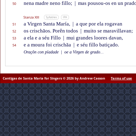
nena madre neno fillo;
|
mas pousou-os en un prad
50
Stanza XIII
Syllables
IPA
a Virgen Santa María,
|
a que por ela rogavan
51
os crischãos. Porên todos
|
muito se maravillavan;
52
a ela e a séu Fillo
|
mui grandes loores davan,
53
e a moura foi crischãa
|
e séu fillo batiçado.
54
Oraçôn con pïadade
|
oe a Virgen de grado...
Cantigas de Santa Maria for Singers © 2026 by Andrew Casson
Terms of use