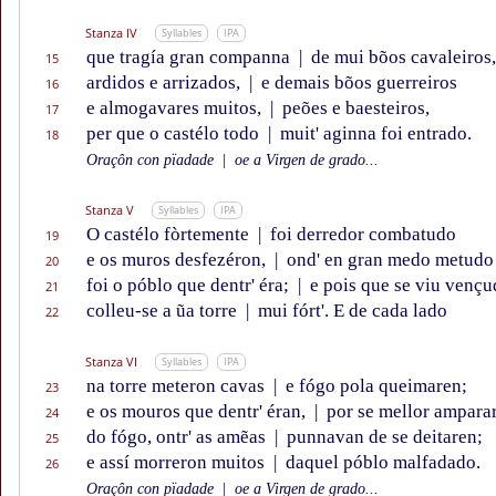
Stanza IV
Syllables
IPA
que tragía gran companna
|
de mui bõos cavaleiros,
15
ardidos e arrizados,
|
e demais bõos guerreiros
16
e almogavares muitos,
|
peões e baesteiros,
17
per que o castélo todo
|
muit' aginna foi entrado.
18
Oraçôn con pïadade
|
oe a Virgen de grado...
Stanza V
Syllables
IPA
O castélo fòrtemente
|
foi derredor combatudo
19
e os muros desfezéron,
|
ond' en gran medo metudo
20
foi o póblo que dentr' éra;
|
e pois que se viu vençu
21
colleu-se a ũa torre
|
mui fórt'. E de cada lado
22
Stanza VI
Syllables
IPA
na torre meteron cavas
|
e fógo pola queimaren;
23
e os mouros que dentr' éran,
|
por se mellor ampara
24
do fógo, ontr' as amẽas
|
punnavan de se deitaren;
25
e assí morreron muitos
|
daquel póblo malfadado.
26
Oraçôn con pïadade
|
oe a Virgen de grado...