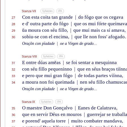
Stanza VII
Syllables
IPA
Con esta coita tan grande
|
do fógo que os cegava
27
e d' outra parte do fógo
|
que os mui fórte queimava
28
ũa moura con séu fillo,
|
que mui mais ca si amava,
29
sobiu-se con el encima,
|
que lle non foss' afogado.
30
Oraçôn con pïadade
|
oe a Virgen de grado...
Stanza VIII
Syllables
IPA
E ontre dúas amẽas
|
se foi sentar a mesquinna
31
con séu fillo pequeninno
|
que en séus braços tiínn
32
e pero que mui gran fógo
|
de todas partes viínna,
33
a moura non foi queimada
|
nen séu fillo chamusca
34
Oraçôn con pïadade
|
oe a Virgen de grado...
Stanza IX
Syllables
IPA
O maestre Don Gonçalvo
|
Eanes de Calatrava,
35
que en servir Déus en mouros
|
guerrejar se traball
36
e porend' aquela torre
|
muito combater mandava,
37