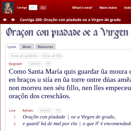
Go
What's new?
Main index
Inde
Cantiga
Cantiga 205
: Oraçôn con pïadade oe a Virgen de grado
Lyrics
Music
Resources
Show all syllables
Show all IPA
Epigraph
Syllables
IPA
Como Santa María quis guardar ũa moura qu
en braços u siía en ũa torre ontre dúas amẽa
non morreu nen séu fillo, nen lles empeceu 
oraçôn dos creschãos.
Line
Refrain
Syllables
IPA
Oraçôn con pïadade
|
oe a Virgen de grado,
1
e guard' há de mal por ela
|
o que ll' é encomendad
2