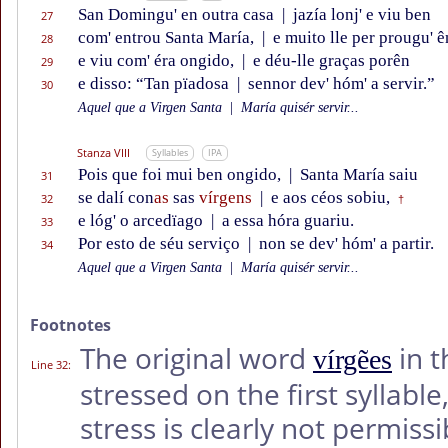
San Domingu' en outra casa
|
jazía lonj' e viu ben
27
com' entrou Santa María,
|
e muito lle per prougu' ê
28
e viu com' éra ongido,
|
e déu-lle graças porên
29
e disso: “Tan pïadosa
|
sennor dev' hóm' a servir.”
30
Aquel que a Virgen Santa
|
María quisér servir...
Stanza VIII
Syllables
IPA
Pois que foi mui ben ongido,
|
Santa María saiu
31
se dalí con
as
sas
vírgens
|
e aos céos sobiu,
32
†
e lóg' o arcedïago
|
a essa hóra guariu.
33
Por esto de séu serviço
|
non se dev' hóm' a partir.
34
Aquel que a Virgen Santa
|
María quisér servir...
Footnotes
The original word
in t
vírgẽes
Line 32
:
stressed on the first syllab
stress is clearly not permiss