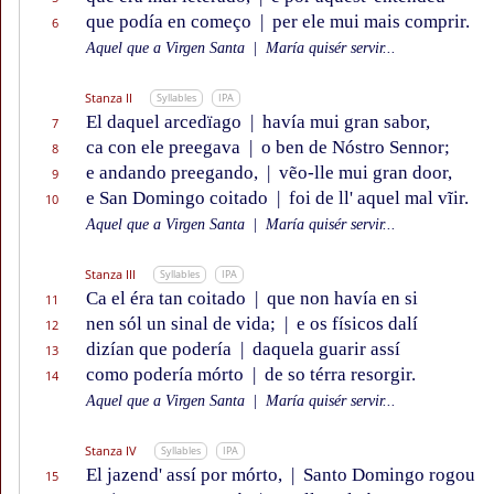
que podía en começo
|
per ele mui mais comprir.
6
Aquel que a Virgen Santa
|
María quisér servir...
Stanza II
Syllables
IPA
El daquel arcedïago
|
havía mui gran sabor,
7
ca con ele preegava
|
o ben de Nóstro Sennor;
8
e andando preegando,
|
vẽo-lle mui gran door,
9
e San Domingo coitado
|
foi de ll' aquel mal vĩir.
10
Aquel que a Virgen Santa
|
María quisér servir...
Stanza III
Syllables
IPA
Ca el éra tan coitado
|
que non havía en si
11
nen sól un sinal de vida;
|
e os físicos dalí
12
dizían que podería
|
daquela guarir assí
13
como podería mórto
|
de so térra resorgir.
14
Aquel que a Virgen Santa
|
María quisér servir...
Stanza IV
Syllables
IPA
El jazend' assí por mórto,
|
Santo Domingo rogou
15