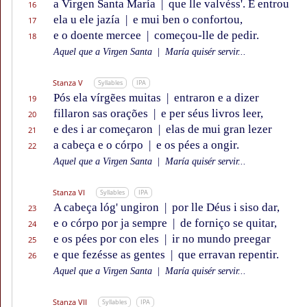
a Virgen Santa María
|
que lle valvéss'. E entrou
16
ela u ele jazía
|
e mui ben o confortou,
17
e o doente mercee
|
começou-lle de pedir.
18
Aquel que a Virgen Santa
|
María quisér servir...
Stanza V
Syllables
IPA
Pós ela vírgẽes muitas
|
entraron e a dizer
19
fillaron sas orações
|
e per séus livros leer,
20
e des i ar começaron
|
elas de mui gran lezer
21
a cabeça e o córpo
|
e os pées a ongir.
22
Aquel que a Virgen Santa
|
María quisér servir...
Stanza VI
Syllables
IPA
A cabeça lóg' ungiron
|
por lle Déus i siso dar,
23
e o córpo por ja sempre
|
de forniço se quitar,
24
e os pées por con eles
|
ir no mundo preegar
25
e que fezésse as gentes
|
que erravan repentir.
26
Aquel que a Virgen Santa
|
María quisér servir...
Stanza VII
Syllables
IPA