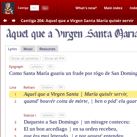
Go
What's new?
Main index
Inde
Cantiga
Cantiga 204
: Aquel que a Virgen Santa María quisér servir
Lyrics
Music
Resources
Show all syllables
Show all IPA
Epigraph
Syllables
IPA
Como Santa María guariu un frade por rógo de San Domin
Line
Refrain
Syllables
IPA
Aquel que a Virgen Santa
|
María quisér servir,
1
quand' houvér coita de mórte,
|
ben o pód' ela guari
2
Stanza I
Syllables
IPA
Daquesto a San Domingo
|
un miragre conteceu:
3
El un bon arcedïago
|
en sa orden recebeu,
4
que éra mui leterado,
|
e por aquest' entendeu
5