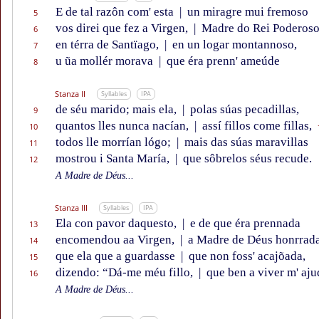
E de tal razôn com' esta
|
un miragre mui fremoso
5
vos direi que fez a Virgen,
|
Madre do Rei Poderoso
6
en térra de Santïago,
|
en un logar montannoso,
7
u ũa mollér morava
|
que éra prenn' ameúde
8
Stanza II
Syllables
IPA
de séu marido; mais ela,
|
polas súas pecadillas,
9
quantos lles nunca nacían,
|
assí fillos come fillas,
10
todos lle morrían lógo;
|
mais das súas maravillas
11
mostrou i Santa María,
|
que sôbrelos séus recude.
12
A Madre de Déus...
Stanza III
Syllables
IPA
Ela con pavor daquesto,
|
e de que éra prennada
13
encomendou aa Virgen,
|
a Madre de Déus honrrada
14
que ela que a guardasse
|
que non foss' acajõada,
15
dizendo: “Dá-me méu fillo,
|
que ben a viver m' aju
16
A Madre de Déus...