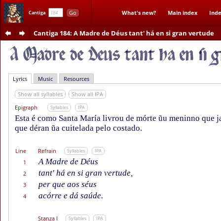
Go
What's new?
Main index
Inde
Cantiga
Cantiga 184
: A Madre de Déus tant' há en si gran vertude
Lyrics
Music
Resources
Show all syllables
Show all IPA
Epigraph
Syllables
IPA
Esta é como Santa María livrou de mórte ũu meninno que ja
que déran ũa cuitelada pelo costado.
Line
Refrain
Syllables
IPA
A Madre de Déus
1
tant' há en si gran vertude,
2
per que aos séus
3
acórre e dá saúde.
4
Stanza I
Syllables
IPA