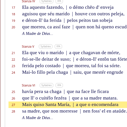
Stanza IV
Syllables
IPA
Ela aquesto fazendo,
|
o démo chẽo d' enveja
17
aguisou que séu marido
|
houve con outros peleja,
18
e déron-ll' ũa ferida
|
pelos peitos tan sobeja
19
que morreu, ca assí faze
|
quen non há queno escud
20
A Madre de Déus...
Stanza V
Syllables
IPA
Ela que viu o marido
|
a que chagavan de mórte,
21
foi-se-lle deitar de suso;
|
e déron-ll' entôn tan fórt
22
ferida pelo costado
|
que morreu, tal foi sa sórte.
23
Mai-lo fillo pela chaga
|
saiu, que mestér engrude
24
Stanza VI
Syllables
IPA
havía pera sa chaga
|
que na face lle ficara
25
que ll' o cuitélo fezéra
|
que a sa madre matara.
26
Mais quiso Santa María,
|
a que o encomendara
27
sa madre, que non morresse
|
nen foss' el en ataúde.
28
A Madre de Déus...