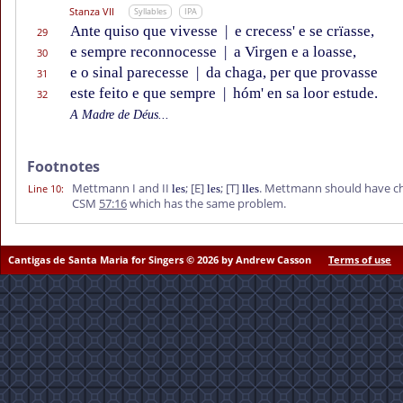
Stanza VII
Syllables
IPA
Ante quiso que vivesse
|
e crecess' e se crïasse,
29
e sempre reconnocesse
|
a Virgen e a loasse,
30
e o sinal parecesse
|
da chaga, per que provasse
31
este feito e que sempre
|
hóm' en sa loor estude.
32
A Madre de Déus...
Footnotes
Mettmann I and II
;
[E]
;
[T]
. Mettmann should have c
Line 10
:
les
les
lles
CSM
57:16
which has the same problem.
Cantigas de Santa Maria for Singers © 2026 by Andrew Casson
Terms of use