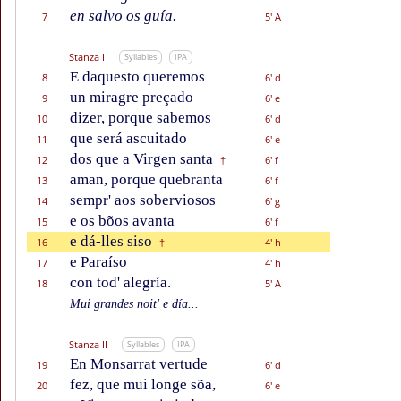
en salvo os guía.
7
5' A
Stanza I
Syllables
IPA
E daquesto queremos
8
6' d
un miragre preçado
9
6' e
dizer, porque sabemos
10
6' d
que será ascuitado
11
6' e
dos que a Virgen santa
12
6' f
†
aman, porque quebranta
13
6' f
sempr' aos soberviosos
14
6' g
e os bõos avanta
15
6' f
e dá-lles siso
16
4' h
†
e Paraíso
17
4' h
con tod' alegría.
18
5' A
Mui grandes noit' e día...
Stanza II
Syllables
IPA
En Monsarrat vertude
19
6' d
fez, que mui longe sõa,
20
6' e