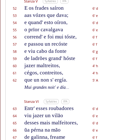
Stanza V
Syllables
IPA
E os frades saíron
52
6' d
aas vózes que dava;
53
6' e
e quand' esto oíron,
54
6' d
o prïor cavalgava
55
6' e
corrend' e foi mui tóste,
56
6' f
e passou un recóste
57
6' f
e viu cabo da fonte
58
6' g
de ladrões grand' hóste
59
6' f
jazer maltreitos,
60
4' h
cégos, contreitos,
61
4' h
que un non s' ergía.
62
5' A
Mui grandes noit' e día...
Stanza VI
Syllables
IPA
Entr' esses roubadores
63
6' d
viu jazer un vilão
64
6' e
desses mais malfeitores,
65
6' d
ũa pérna na mão
66
6' e
de galinna, freame
67
6' f