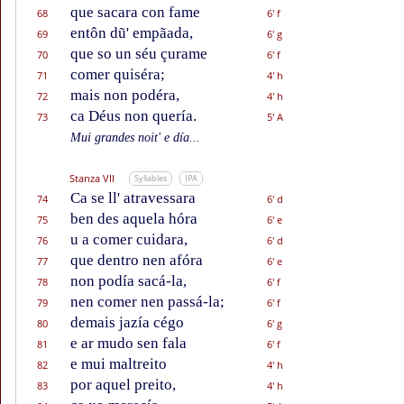
que sacara con fame
68
6' f
entôn dũ' empãada,
69
6' g
que so un séu çurame
70
6' f
comer quiséra;
71
4' h
mais non podéra,
72
4' h
ca Déus non quería.
73
5' A
Mui grandes noit' e día...
Stanza VII
Syllables
IPA
Ca se ll' atravessara
74
6' d
ben des aquela hóra
75
6' e
u a comer cuidara,
76
6' d
que dentro nen afóra
77
6' e
non podía sacá-la,
78
6' f
nen comer nen passá-la;
79
6' f
demais jazía cégo
80
6' g
e ar mudo sen fala
81
6' f
e mui maltreito
82
4' h
por aquel preito,
83
4' h