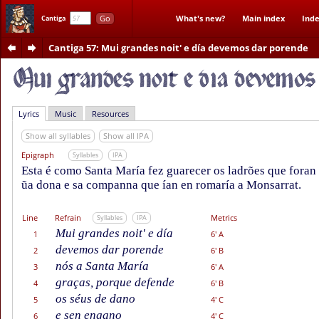
Go
What's new?
Main index
Inde
Cantiga
Cantiga 57
: Mui grandes noit' e día devemos dar porende
Lyrics
Music
Resources
Show all syllables
Show all IPA
Epigraph
Syllables
IPA
Esta é como Santa María fez guarecer os ladrões que foran 
ũa dona e sa companna que ían en romaría a Monsarrat.
Line
Refrain
Metrics
Syllables
IPA
Mui grandes noit' e día
1
6' A
devemos dar porende
2
6' B
nós a Santa María
3
6' A
graças, porque defende
4
6' B
os séus de dano
5
4' C
e sen engano
6
4' C