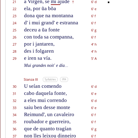
a Virgen, se
mi a
jude
21
6' d
†
ela, por ũa bõa
22
6' e
dona que na montanna
23
6' f
d' i mui grand' e estranna
24
6' f
deceu a ũa fonte
25
6' g
con toda sa companna,
26
6' f
por i jantaren,
27
4' h
des i folgaren
28
4' h
e iren sa vía.
29
5' A
Mui grandes noit' e día...
Stanza III
Syllables
IPA
U seían comendo
30
6' d
cabo daquela fonte,
31
6' e
a eles mui correndo
32
6' d
saiu ben desse monte
33
6' e
Reimund', un cavaleiro
34
6' f
roubador e guerreiro,
35
6' f
que de quanto tragían
36
6' g
non lles leixou dinneiro
37
6' f