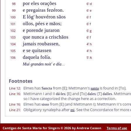
por eles orações
98
6' d
e pregairas fezéron.
99
6' e
E lóg' houvéron sãos
100
6' f
ollos, pées e mãos;
101
6' f
e porende juraron
102
6' g
que nunca a crischãos
103
6' f
jamais roubassen,
104
4' h
e se quitassen
105
4' h
daquela folía.
106
5' A
Mui grandes noit' e día...
Footnotes
Elmes has
from
[E]
; Mettmann's
is found in
[To]
.
Line 12
:
Sancta
santa
Mettmann I and II
;
[E]
and
[To]
;
[T]
. Mettmann'
Line 16
:
dá-les
dales
dalles
so I have categorized the change here as a correction.
Elmes has
from
[E]
(and Mettmann I); Mettmann II's corr
Line 16
:
sisso
Obligatory synalepha after
. See the Concordance for more
Line 21
:
mi
Cantigas de Santa Maria for Singers © 2026 by Andrew Casson
Terms of use