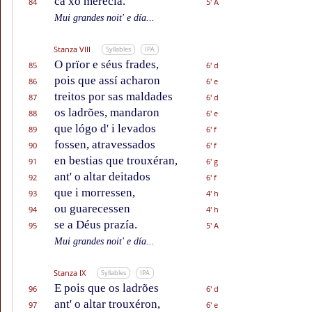
ca xo merecía.
84
5' A
Mui grandes noit' e día...
Stanza VIII
Syllables
IPA
O prïor e séus frades,
85
6' d
pois que assí acharon
86
6' e
treitos por sas maldades
87
6' d
os ladrões, mandaron
88
6' e
que lógo d' i levados
89
6' f
fossen, atravessados
90
6' f
en bestias que trouxéran,
91
6' g
ant' o altar deitados
92
6' f
que i morressen,
93
4' h
ou guarecessen
94
4' h
se a Déus prazía.
95
5' A
Mui grandes noit' e día...
Stanza IX
Syllables
IPA
E pois que os ladrões
96
6' d
ant' o altar trouxéron,
97
6' e