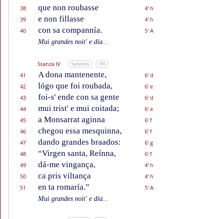
que non roubasse
38
4' h
e non fillasse
39
4' h
con sa compannía.
40
5' A
Mui grandes noit' e día...
Stanza IV
Syllables
IPA
A dona mantenente,
41
6' d
lógo que foi roubada,
42
6' e
foi-s' ende con sa gente
43
6' d
mui trist' e mui coitada;
44
6' e
a Monsarrat aginna
45
6' f
chegou essa mesquinna,
46
6' f
dando grandes braados:
47
6' g
“Virgen santa, Reínna,
48
6' f
dá-me vingança,
49
4' h
ca pris viltança
50
4' h
en ta romaría.”
51
5' A
Mui grandes noit' e día...