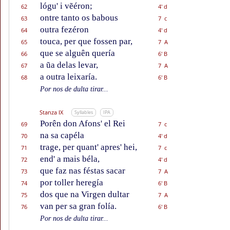
lógu' i vẽéron;
62
4' d
ontre tanto os babous
63
7 c
outra fezéron
64
4' d
touca, per que fossen par,
65
7 A
que se alguên quería
66
6' B
a ũa delas levar,
67
7 A
a outra leixaría.
68
6' B
Por nos de dulta tirar...
Stanza IX
Syllables
IPA
Porên don Afons' el Rei
69
7 c
na sa capéla
70
4' d
trage, per quant' apres' hei,
71
7 c
end' a mais béla,
72
4' d
que faz nas féstas sacar
73
7 A
por toller heregía
74
6' B
dos que na Virgen dultar
75
7 A
van per sa gran folía.
76
6' B
Por nos de dulta tirar...