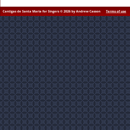
Cantigas de Santa Maria for Singers © 2026 by Andrew Casson
Terms of use