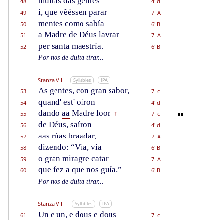
muitas das gentes
48
4' d
i, que vẽéssen parar
49
7 A
mentes como sabía
50
6' B
a Madre de Déus lavrar
51
7 A
per santa maestría.
52
6' B
Por nos de dulta tirar...
Stanza VII
Syllables
IPA
As gentes, con gran sabor,
53
7 c
quand' est' oíron
54
4' d
dando
aa
Madre loor
55
7 c
†
de Déus, saíron
56
4' d
aas rúas braadar,
57
7 A
dizendo: “Vía, vía
58
6' B
o gran miragre catar
59
7 A
que fez a que nos guía.”
60
6' B
Por nos de dulta tirar...
Stanza VIII
Syllables
IPA
Un e un, e dous e dous
61
7 c