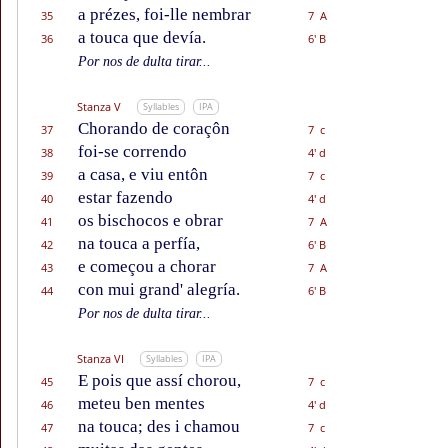
a prézes, foi-lle nembrar
35
7 A
a touca que devía.
36
6' B
Por nos de dulta tirar...
Stanza V
Syllables
IPA
Chorando de coraçôn
37
7 c
foi-se correndo
38
4' d
a casa, e viu entôn
39
7 c
estar fazendo
40
4' d
os bischocos e obrar
41
7 A
na touca a perfía,
42
6' B
e começou a chorar
43
7 A
con mui grand' alegría.
44
6' B
Por nos de dulta tirar...
Stanza VI
Syllables
IPA
E pois que assí chorou,
45
7 c
meteu ben mentes
46
4' d
na touca; des i chamou
47
7 c