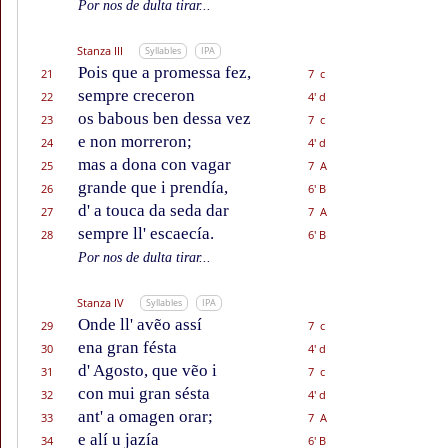
Por nos de dulta tirar...
Stanza III
Syllables
IPA
Pois que a promessa fez,
21
7 c
sempre creceron
22
4' d
os babous ben dessa vez
23
7 c
e non morreron;
24
4' d
mas a dona con vagar
25
7 A
grande que i prendía,
26
6' B
d' a touca da seda dar
27
7 A
sempre ll' escaecía.
28
6' B
Por nos de dulta tirar...
Stanza IV
Syllables
IPA
Onde ll' avẽo assí
29
7 c
ena gran fésta
30
4' d
d' Agosto, que vẽo i
31
7 c
con mui gran sésta
32
4' d
ant' a omagen orar;
33
7 A
e alí u jazía
34
6' B