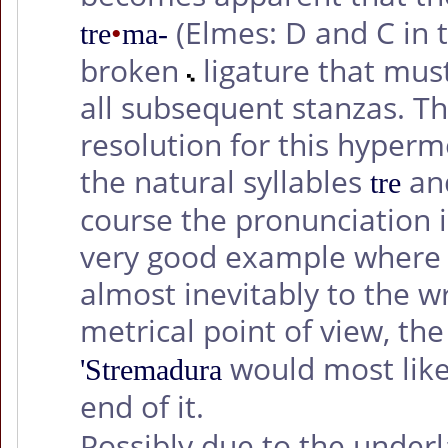
(Elmes: D and C in th
tre
•
ma-
broken
ligature that must
all subsequent stanzas. T
resolution for this hyperme
the natural syllables
an
tre
course the pronunciation is
very good example where 
almost inevitably to the w
metrical point of view, the
would most like
'Stremadura
end of it.
Possibly due to the underl