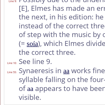
Line 9
:
[E]
, Elmes has made an erro
the next, in his edition: h
instead of the correct thre
of step with the music by 
(=
), which Elmes divide
soía
the correct three.
See line 9.
Line 10
:
Synaeresis in
works fine
aa
Line 55
:
syllable falling on the four
of
appears to have been e
aa
visible.