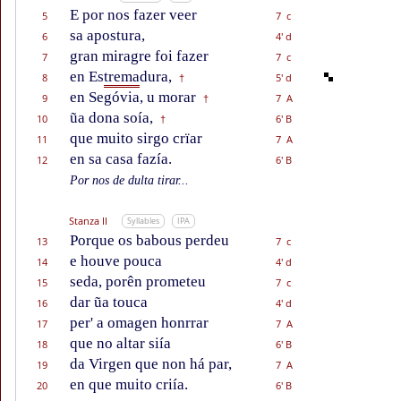
E por nos fazer veer
5
7 c
sa apostura,
6
4' d
gran miragre foi fazer
7
7 c
en Es
trema
dura,
8
5' d
†
en Segóvia, u morar
9
7 A
†
ũa dona soía,
10
6' B
†
que muito sirgo crïar
11
7 A
en sa casa fazía.
12
6' B
Por nos de dulta tirar...
Stanza II
Syllables
IPA
Porque os babous perdeu
13
7 c
e houve pouca
14
4' d
seda, porên prometeu
15
7 c
dar ũa touca
16
4' d
per' a omagen honrrar
17
7 A
que no altar siía
18
6' B
da Virgen que non há par,
19
7 A
en que muito criía.
20
6' B