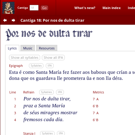
Go
What's new?
Main index
Inde
Cantiga
Cantiga 18
: Por nos de dulta tirar
Lyrics
Music
Resources
Show all syllables
Show all IPA
Epigraph
Syllables
IPA
Esta é como Santa María fez fazer aos babous que crían a s
dona que os guardava lle prometera ũa e non lla déra.
Line
Refrain
Metrics
Syllables
IPA
Por nos de dulta tirar,
1
7 A
praz a Santa María
2
6' B
de séus miragres mostrar
3
7 A
fremosos cada día.
4
6' B
Stanza I
Syllables
IPA